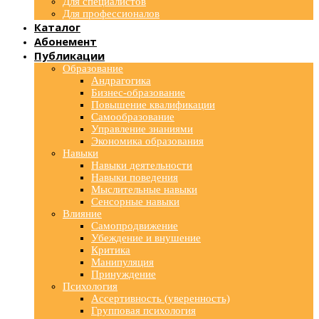
Для специалистов
Для профессионалов
Каталог
Абонемент
Публикации
Образование
Андрагогика
Бизнес-образование
Повышение квалификации
Самообразование
Управление знаниями
Экономика образования
Навыки
Навыки деятельности
Навыки поведения
Мыслительные навыки
Сенсорные навыки
Влияние
Самопродвижение
Убеждение и внушение
Критика
Манипуляция
Принуждение
Психология
Ассертивность (уверенность)
Групповая психология