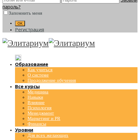
пароль?
Запомнить меня
Регистрация
Образование
Как учиться
О системе
Продолжение обучения
Все курсы
Медицина
Навыки
Влияние
Психология
Менеджмент
Маркетинг и PR
Финансы
Уровни
Для всех желающих