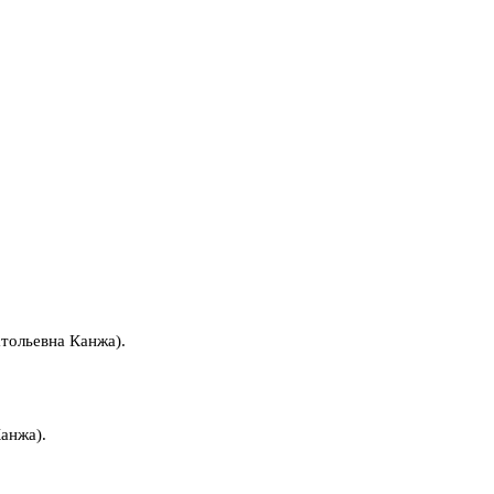
тольевна Канжа).
анжа).