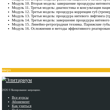
Модуль 10. Вторая модель: завершение процедуры нитевого
Модуль 11. Третья модель: диагностика и консультация паци
Модуль 12. Третья модель: процедура коррекции губ (трене
Модуль 13. Третья модель: процедура нитевого лифтинга (т
Модуль 14. Третья модель: завершение процедуры нитевого
Модуль 15. Линейно-ретроградная техника. Парижские губы
Модуль 16. Осложнения и методы эффективного реагировани
вверх
2026 © Копирование запрещено.
Все курсы
Абонемент
Как учиться
Публикации