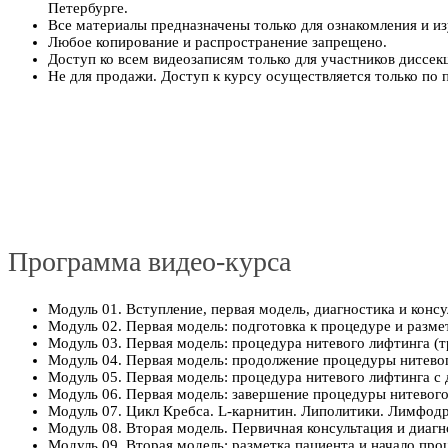
Петербурге.
Все материалы предназначены только для ознакомления и из
Любое копирование и распространение запрещено.
Доступ ко всем видеозаписям только для участников диссек
Не для продажи. Доступ к курсу осуществляется только по
Программа видео-курса
Модуль 01. Вступление, первая модель, диагностика и конс
Модуль 02. Первая модель: подготовка к процедуре и разме
Модуль 03. Первая модель: процедура нитевого лифтинга (
Модуль 04. Первая модель: продолжение процедуры нитевог
Модуль 05. Первая модель: процедура нитевого лифтинга с 
Модуль 06. Первая модель: завершение процедуры нитевого
Модуль 07. Цикл Кребса. L-карнитин. Липолитики. Лимфод
Модуль 08. Вторая модель. Первичная консультация и диагн
Модуль 09. Вторая модель: разметка пациента и начало про