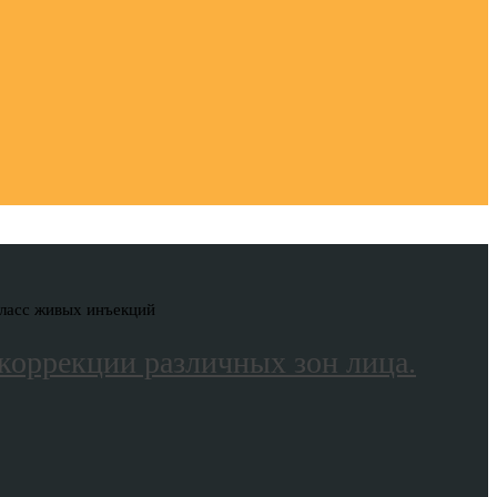
класс живых инъекций
коррекции различных зон лица.