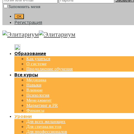
Запомнить меня
Регистрация
Образование
Как учиться
О системе
Продолжение обучения
Все курсы
Медицина
Навыки
Влияние
Психология
Менеджмент
Маркетинг и PR
Финансы
Уровни
Для всех желающих
Для специалистов
Для профессионалов