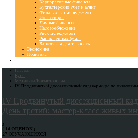
Корпоративные финансы
Бухгалтерский учет и аудит
Финансовый менеджмент
Инвестиции
Личные финансы
Налогообложение
Риск-менеджмент
Рынок ценных бумаг
Банковская деятельность
Экономика
Политика
Главная
Курс
Медицина/Косметология
IV Продвинутый диссекционный кадавер-курс по инвазивным
IV Продвинутый диссекционный када
День третий: мастер-класс живых и
5
( 14 ОЦЕНОК )
27 ОБУЧАЮЩИХСЯ