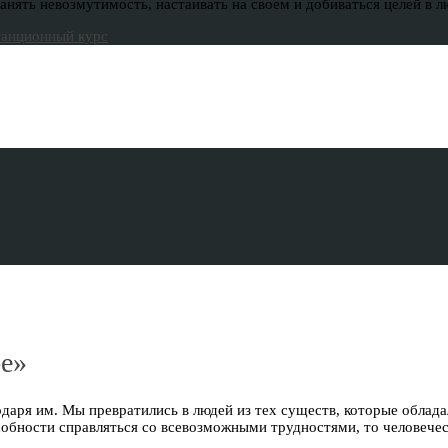
ять невозмутимость, настаивать на своем и добиваться целей в л
бе»
даря им. Мы превратились в людей из тех существ, которые облад
особности справляться со всевозможными трудностями, то человече