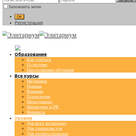
Запомнить меня
Регистрация
Образование
Как учиться
О системе
Продолжение обучения
Все курсы
Медицина
Навыки
Влияние
Психология
Менеджмент
Маркетинг и PR
Финансы
Уровни
Для всех желающих
Для специалистов
Для профессионалов