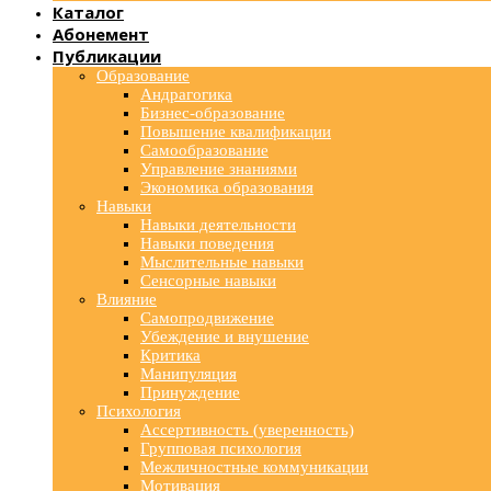
Каталог
Абонемент
Публикации
Образование
Андрагогика
Бизнес-образование
Повышение квалификации
Самообразование
Управление знаниями
Экономика образования
Навыки
Навыки деятельности
Навыки поведения
Мыслительные навыки
Сенсорные навыки
Влияние
Самопродвижение
Убеждение и внушение
Критика
Манипуляция
Принуждение
Психология
Ассертивность (уверенность)
Групповая психология
Межличностные коммуникации
Мотивация