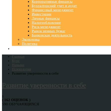
Корпоративные финансы
Бухгалтерский учет и аудит
Финансовый менеджмент
Инвестиции
Личные финансы
Налогообложение
Риск-менеджмент
Рынок ценных бумаг
Банковская деятельность
Экономика
Политика
Главная
Курс
Навыки
Психология
Развитие уверенности в себе
Развитие уверенности в себе
5
( 162 ОЦЕНОК )
590 ОБУЧАЮЩИХСЯ