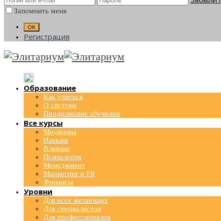
Запомнить меня
Регистрация
Образование
Как учиться
О системе
Продолжение обучения
Все курсы
Медицина
Навыки
Влияние
Психология
Менеджмент
Маркетинг и PR
Финансы
Уровни
Для всех желающих
Для специалистов
Для профессионалов