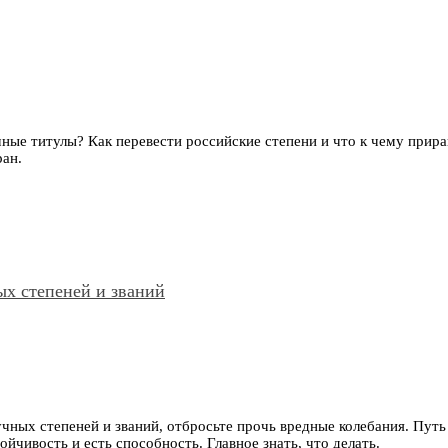
чные титулы? Как перевести российские степени и что к чему прир
ан.
ых степеней и званий
ных степеней и званий, отбросьте прочь вредные колебания. Путь к
йчивость и есть способность. Главное знать, что делать.