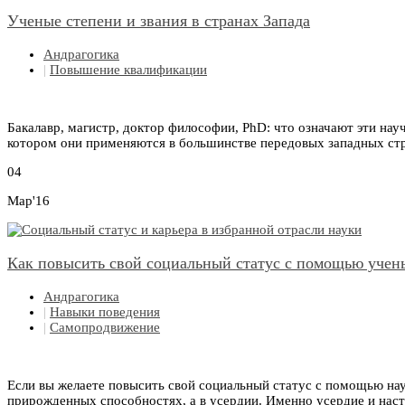
Ученые степени и звания в странах Запада
Андрагогика
|
Повышение квалификации
Бакалавр, магистр, доктор философии, PhD: что означают эти нау
котором они применяются в большинстве передовых западных стр
04
Мар'16
Как повысить свой социальный статус с помощью учен
Андрагогика
|
Навыки поведения
|
Самопродвижение
Если вы желаете повысить свой социальный статус с помощью науч
прирожденных способностях, а в усердии. Именно усердие и насто