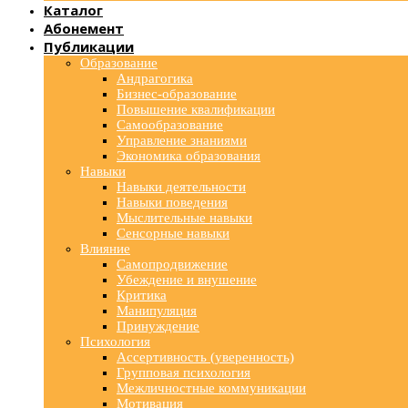
Каталог
Абонемент
Публикации
Образование
Андрагогика
Бизнес-образование
Повышение квалификации
Самообразование
Управление знаниями
Экономика образования
Навыки
Навыки деятельности
Навыки поведения
Мыслительные навыки
Сенсорные навыки
Влияние
Самопродвижение
Убеждение и внушение
Критика
Манипуляция
Принуждение
Психология
Ассертивность (уверенность)
Групповая психология
Межличностные коммуникации
Мотивация