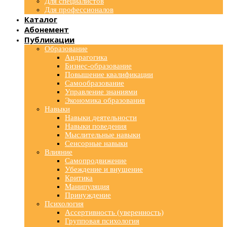
Для специалистов
Для профессионалов
Каталог
Абонемент
Публикации
Образование
Андрагогика
Бизнес-образование
Повышение квалификации
Самообразование
Управление знаниями
Экономика образования
Навыки
Навыки деятельности
Навыки поведения
Мыслительные навыки
Сенсорные навыки
Влияние
Самопродвижение
Убеждение и внушение
Критика
Манипуляция
Принуждение
Психология
Ассертивность (уверенность)
Групповая психология