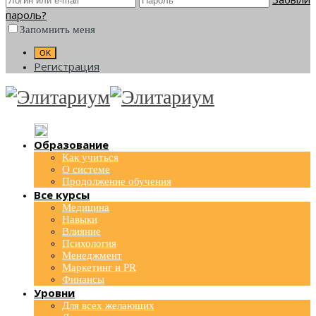
пароль?
Запомнить меня
Регистрация
Образование
Как учиться
О системе
Продолжение обучения
Все курсы
Медицина
Навыки
Влияние
Психология
Менеджмент
Маркетинг и PR
Финансы
Уровни
Для всех желающих