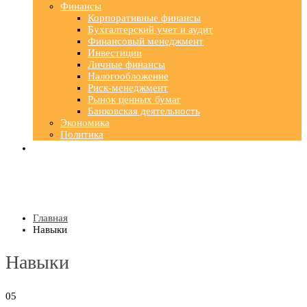
Финансы
Корпоративные финансы
Бухгалтерский учет и аудит
Финансовый менеджмент
Инвестиции
Личные финансы
Налогообложение
Риск-менеджмент
Рынок ценных бумаг
Банковская деятельность
Экономика
Политика
Главная
Навыки
Навыки
05