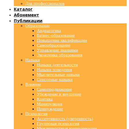
Для профессионалов
Каталог
Абонемент
Публикации
Образование
Андрагогика
Бизнес-образование
Повышение квалификации
Самообразование
Управление знаниями
Экономика образования
Навыки
Навыки деятельности
Навыки поведения
Мыслительные навыки
Сенсорные навыки
Влияние
Самопродвижение
Убеждение и внушение
Критика
Манипуляция
Принуждение
Психология
Ассертивность (уверенность)
Групповая психология
Межличностные коммуникации