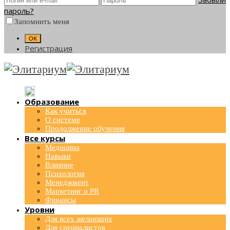
пароль?
Запомнить меня
Регистрация
Образование
Как учиться
О системе
Продолжение обучения
Все курсы
Медицина
Навыки
Влияние
Психология
Менеджмент
Маркетинг и PR
Финансы
Уровни
Для всех желающих
Для специалистов