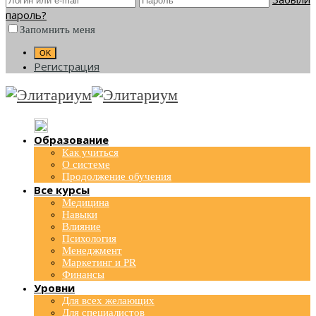
пароль?
Запомнить меня
Регистрация
Образование
Как учиться
О системе
Продолжение обучения
Все курсы
Медицина
Навыки
Влияние
Психология
Менеджмент
Маркетинг и PR
Финансы
Уровни
Для всех желающих
Для специалистов