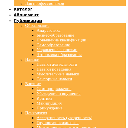
Для профессионалов
Каталог
Абонемент
Публикации
Образование
Андрагогика
Бизнес-образование
Повышение квалификации
Самообразование
Управление знаниями
Экономика образования
Навыки
Навыки деятельности
Навыки поведения
Мыслительные навыки
Сенсорные навыки
Влияние
Самопродвижение
Убеждение и внушение
Критика
Манипуляция
Принуждение
Психология
Ассертивность (уверенность)
Групповая психология
Межличностные коммуникации