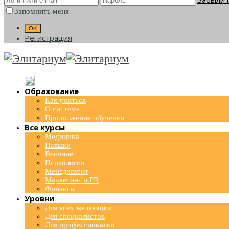
Запомнить меня
Регистрация
Образование
Как учиться
О системе
Продолжение обучения
Все курсы
Медицина
Навыки
Влияние
Психология
Менеджмент
Маркетинг и PR
Финансы
Уровни
Для всех желающих
Для специалистов
Для профессионалов