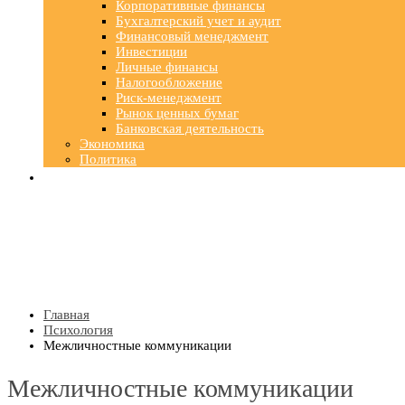
Корпоративные финансы
Бухгалтерский учет и аудит
Финансовый менеджмент
Инвестиции
Личные финансы
Налогообложение
Риск-менеджмент
Рынок ценных бумаг
Банковская деятельность
Экономика
Политика
Главная
Психология
Межличностные коммуникации
Межличностные коммуникации