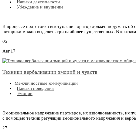
|
Навыки деятельности
|
Убеждение и внушение
В процессе подготовки выступления оратор должен подумать об о
риторики можно выделить три наиболее существенных. В кратком
05
Авг'17
Техники вербализации эмоций и чувств
Межличностные коммуникации
|
Навыки поведения
|
Эмоции
Эмоциональное напряжение партнеров, их взволнованность, импу
с помощью техник регуляции эмоционального напряжения и верба
27