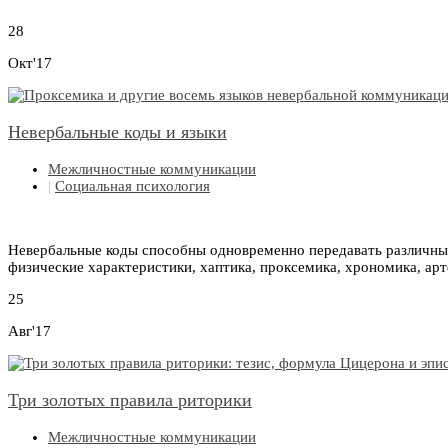
28
Окт'17
Невербальные коды и языки
Межличностные коммуникации
|
Социальная психология
Невербальные коды способны одновременно передавать различные 
физические характеристики, хаптика, проксемика, хрономика, арт
25
Авг'17
Три золотых правила риторики
Межличностные коммуникации