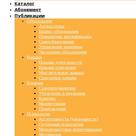
Каталог
Абонемент
Публикации
Образование
Андрагогика
Бизнес-образование
Повышение квалификации
Самообразование
Управление знаниями
Экономика образования
Навыки
Навыки деятельности
Навыки поведения
Мыслительные навыки
Сенсорные навыки
Влияние
Самопродвижение
Убеждение и внушение
Критика
Манипуляция
Принуждение
Психология
Ассертивность (уверенность)
Групповая психология
Межличностные коммуникации
Мотивация