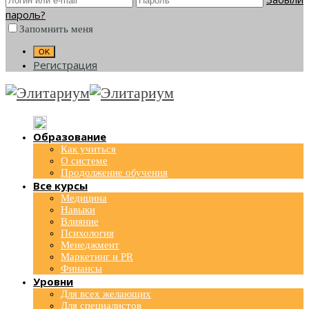
пароль?
Запомнить меня
Регистрация
Образование
Как учиться
О системе
Продолжение обучения
Все курсы
Медицина
Навыки
Влияние
Психология
Менеджмент
Маркетинг и PR
Финансы
Уровни
Для всех желающих
Для специалистов