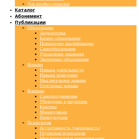
Для профессионалов
Каталог
Абонемент
Публикации
Образование
Андрагогика
Бизнес-образование
Повышение квалификации
Самообразование
Управление знаниями
Экономика образования
Навыки
Навыки деятельности
Навыки поведения
Мыслительные навыки
Сенсорные навыки
Влияние
Самопродвижение
Убеждение и внушение
Критика
Манипуляция
Принуждение
Психология
Ассертивность (уверенность)
Групповая психология
Межличностные коммуникации