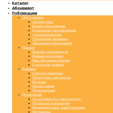
Каталог
Абонемент
Публикации
Образование
Андрагогика
Бизнес-образование
Повышение квалификации
Самообразование
Управление знаниями
Экономика образования
Навыки
Навыки деятельности
Навыки поведения
Мыслительные навыки
Сенсорные навыки
Влияние
Самопродвижение
Убеждение и внушение
Критика
Манипуляция
Принуждение
Психология
Ассертивность (уверенность)
Групповая психология
Межличностные коммуникации
Мотивация