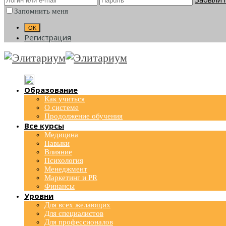
Запомнить меня
Регистрация
Образование
Как учиться
О системе
Продолжение обучения
Все курсы
Медицина
Навыки
Влияние
Психология
Менеджмент
Маркетинг и PR
Финансы
Уровни
Для всех желающих
Для специалистов
Для профессионалов