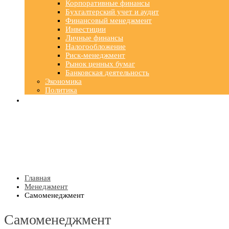
Корпоративные финансы
Бухгалтерский учет и аудит
Финансовый менеджмент
Инвестиции
Личные финансы
Налогообложение
Риск-менеджмент
Рынок ценных бумаг
Банковская деятельность
Экономика
Политика
Главная
Менеджмент
Самоменеджмент
Самоменеджмент