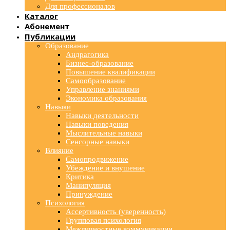
Для профессионалов
Каталог
Абонемент
Публикации
Образование
Андрагогика
Бизнес-образование
Повышение квалификации
Самообразование
Управление знаниями
Экономика образования
Навыки
Навыки деятельности
Навыки поведения
Мыслительные навыки
Сенсорные навыки
Влияние
Самопродвижение
Убеждение и внушение
Критика
Манипуляция
Принуждение
Психология
Ассертивность (уверенность)
Групповая психология
Межличностные коммуникации