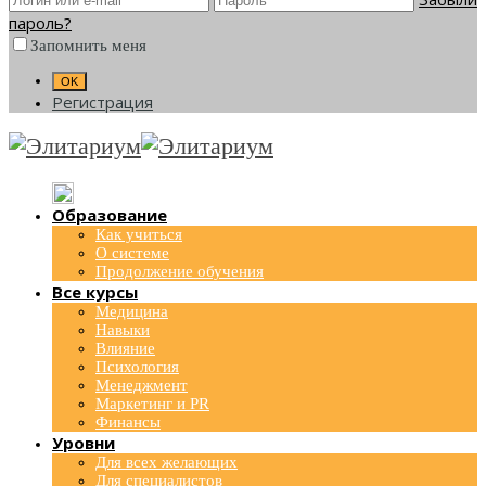
пароль?
Запомнить меня
Регистрация
Образование
Как учиться
О системе
Продолжение обучения
Все курсы
Медицина
Навыки
Влияние
Психология
Менеджмент
Маркетинг и PR
Финансы
Уровни
Для всех желающих
Для специалистов