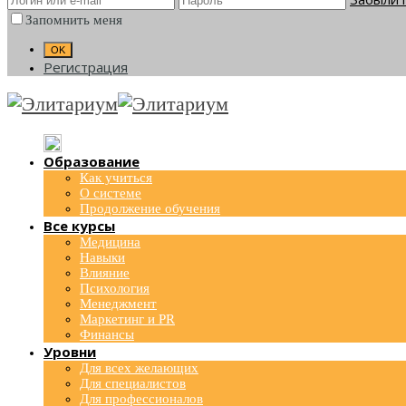
Запомнить меня
Регистрация
Образование
Как учиться
О системе
Продолжение обучения
Все курсы
Медицина
Навыки
Влияние
Психология
Менеджмент
Маркетинг и PR
Финансы
Уровни
Для всех желающих
Для специалистов
Для профессионалов