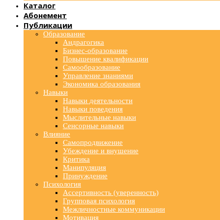
Каталог
Абонемент
Публикации
Образование
Андрагогика
Бизнес-образование
Повышение квалификации
Самообразование
Управление знаниями
Экономика образования
Навыки
Навыки деятельности
Навыки поведения
Мыслительные навыки
Сенсорные навыки
Влияние
Самопродвижение
Убеждение и внушение
Критика
Манипуляция
Принуждение
Психология
Ассертивность (уверенность)
Групповая психология
Межличностные коммуникации
Мотивация