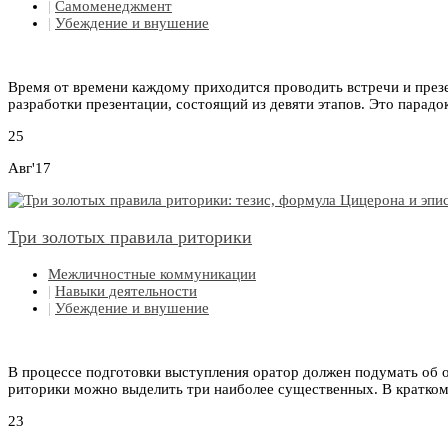
|
Самоменеджмент
|
Убеждение и внушение
Время от времени каждому приходится проводить встречи и през
разработки презентации, состоящий из девяти этапов. Это парадок
25
Авг'17
Три золотых правила риторики
Межличностные коммуникации
|
Навыки деятельности
|
Убеждение и внушение
В процессе подготовки выступления оратор должен подумать об о
риторики можно выделить три наиболее существенных. В кратком
23