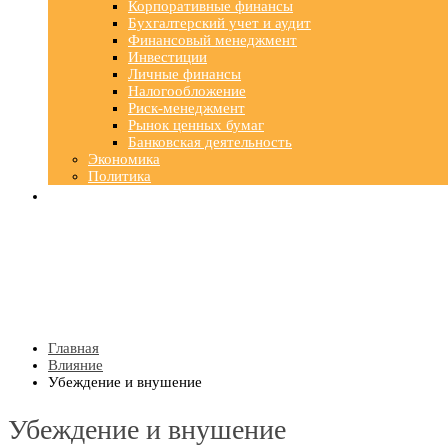
Корпоративные финансы
Бухгалтерский учет и аудит
Финансовый менеджмент
Инвестиции
Личные финансы
Налогообложение
Риск-менеджмент
Рынок ценных бумаг
Банковская деятельность
Экономика
Политика
Главная
Влияние
Убеждение и внушение
Убеждение и внушение