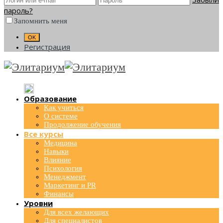
пароль?
Запомнить меня
Регистрация
Образование
Как учиться
О системе
Продолжение обучения
Все курсы
Медицина
Навыки
Влияние
Психология
Менеджмент
Маркетинг и PR
Финансы
Уровни
Для всех желающих
Для специалистов