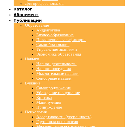
Для профессионалов
Каталог
Абонемент
Публикации
Образование
Андрагогика
Бизнес-образование
Повышение квалификации
Самообразование
Управление знаниями
Экономика образования
Навыки
Навыки деятельности
Навыки поведения
Мыслительные навыки
Сенсорные навыки
Влияние
Самопродвижение
Убеждение и внушение
Критика
Манипуляция
Принуждение
Психология
Ассертивность (уверенность)
Групповая психология
Межличностные коммуникации