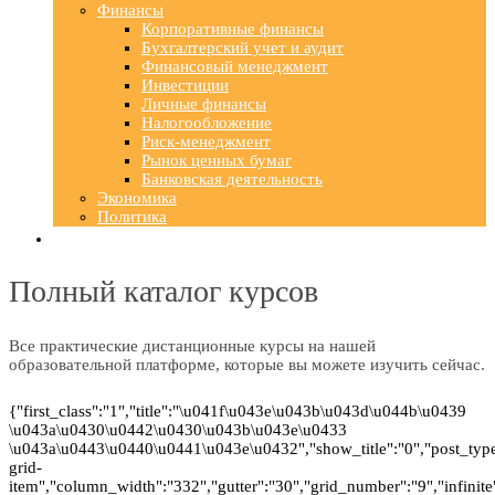
Финансы
Корпоративные финансы
Бухгалтерский учет и аудит
Финансовый менеджмент
Инвестиции
Личные финансы
Налогообложение
Риск-менеджмент
Рынок ценных бумаг
Банковская деятельность
Экономика
Политика
Полный каталог курсов
Все практические дистанционные курсы на нашей
образовательной платформе, которые вы можете изучить сейчас.
{"first_class":"1","title":"\u041f\u043e\u043b\u043d\u044b\u0439
\u043a\u0430\u0442\u0430\u043b\u043e\u0433
\u043a\u0443\u0440\u0441\u043e\u0432","show_title":"0","post_type":
grid-
item","column_width":"332","gutter":"30","grid_number":"9","infinite"