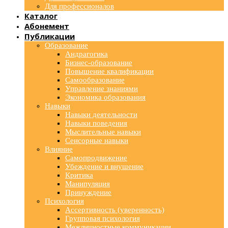
Для профессионалов
Каталог
Абонемент
Публикации
Образование
Андрагогика
Бизнес-образование
Повышение квалификации
Самообразование
Управление знаниями
Экономика образования
Навыки
Навыки деятельности
Навыки поведения
Мыслительные навыки
Сенсорные навыки
Влияние
Самопродвижение
Убеждение и внушение
Критика
Манипуляция
Принуждение
Психология
Ассертивность (уверенность)
Групповая психология
Межличностные коммуникации