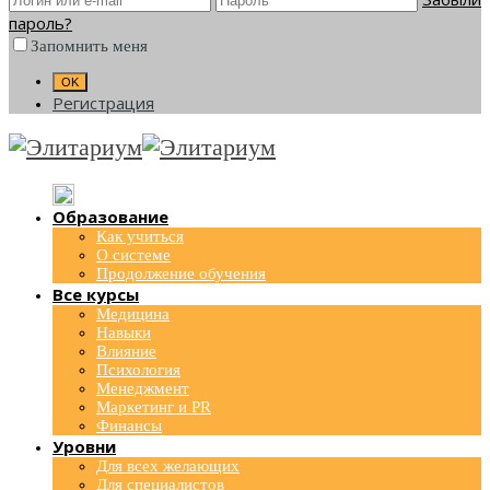
пароль?
Запомнить меня
Регистрация
Образование
Как учиться
О системе
Продолжение обучения
Все курсы
Медицина
Навыки
Влияние
Психология
Менеджмент
Маркетинг и PR
Финансы
Уровни
Для всех желающих
Для специалистов