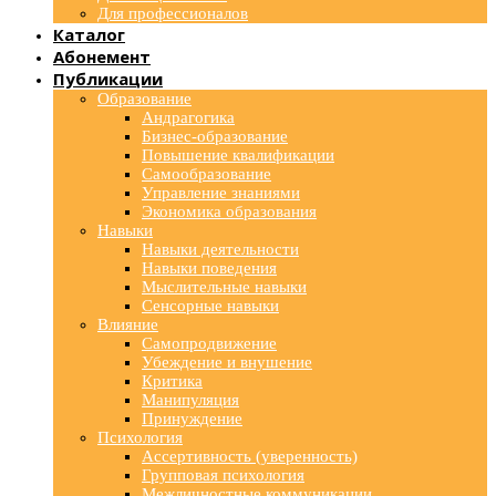
Для профессионалов
Каталог
Абонемент
Публикации
Образование
Андрагогика
Бизнес-образование
Повышение квалификации
Самообразование
Управление знаниями
Экономика образования
Навыки
Навыки деятельности
Навыки поведения
Мыслительные навыки
Сенсорные навыки
Влияние
Самопродвижение
Убеждение и внушение
Критика
Манипуляция
Принуждение
Психология
Ассертивность (уверенность)
Групповая психология
Межличностные коммуникации