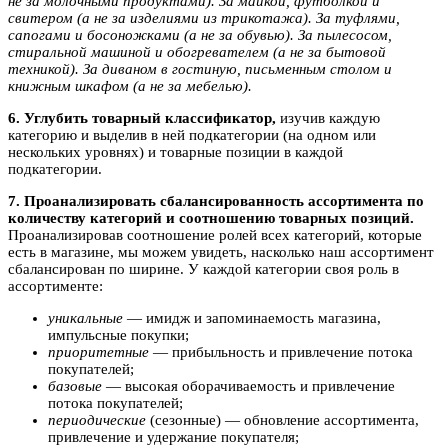
не за молочными продуктами). За майкой, футболкой и
свитером (а не за изделиями из трикотажа). За туфлями,
сапогами и босоножками (а не за обувью). За пылесосом,
стиральной машиной и обогревателем (а не за бытовой
техникой). За диваном в гостиную, письменным столом и
книжным шкафом (а не за мебелью).
6. Углубить товарный классификатор,
изучив каждую
категорию и выделив в ней подкатегории (на одном или
нескольких уровнях) и товарные позиции в каждой
подкатегории.
7. Проанализировать сбалансированность ассортимента по
количеству категорий и соотношению товарных позиций.
Проанализировав соотношение ролей всех категорий, которые
есть в магазине, мы можем увидеть, насколько наш ассортимент
сбалансирован по ширине. У каждой категории своя роль в
ассортименте:
уникальные
— имидж и запоминаемость магазина,
импульсные покупки;
приоритетные
— прибыльность и привлечение потока
покупателей;
базовые
— высокая оборачиваемость и привлечение
потока покупателей;
периодические
(сезонные) — обновление ассортимента,
привлечение и удержание покупателя;