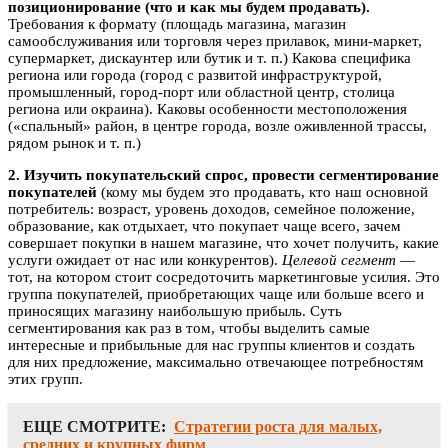
позиционирование (что и как мы будем продавать).
Требования к формату (площадь магазина, магазин
самообслуживания или торговля через прилавок, мини-маркет,
супермаркет, дискаунтер или бутик и т. п.) Какова специфика
региона или города (город с развитой инфраструктурой,
промышленный, город-порт или областной центр, столица
региона или окраина). Каковы особенности местоположения
(«спальный» район, в центре города, возле оживленной трассы,
рядом рынок и т. п.)
2. Изучить покупательский спрос, провести сегментирование
покупателей
(кому мы будем это продавать, кто наш основной
потребитель: возраст, уровень доходов, семейное положение,
образование, как отдыхает, что покупает чаще всего, зачем
совершает покупки в нашем магазине, что хочет получить, какие
услуги ожидает от нас или конкурентов).
Целевой сегмент
—
тот, на котором стоит сосредоточить маркетинговые усилия. Это
группа покупателей, приобретающих чаще или больше всего и
приносящих магазину наибольшую прибыль. Суть
сегментирования как раз в том, чтобы выделить самые
интересные и прибыльные для нас группы клиентов и создать
для них предложение, максимально отвечающее потребностям
этих групп.
ЕЩЕ СМОТРИТЕ:
Стратегии роста для малых,
средних и крупных фирм