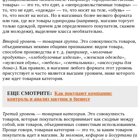
товары» — это то, что едят, а «непродовольственные товары» —
то, что не едят, «одежда» — то, что носят на теле, «обувь» —
то, что носят на ногах. Но в магазинах более мелкого формата
или там, где все товары однородны (например, магазин торгует
только одеждой, причем для определенного покупателя, скажем
для молодежи), выделение класса необязательно.
Второй уровень — товарная группа.
Это совокупность товаров,
объединенных некими общими признаками: видом товара,
способом производства и т. д.
(например, «молочные
продукты», «хлебобулочные изделия», «женская одежда»,
«мужская обувь», «мебель», «светильники», «аксессуары для
дома»)
. Как правило, в магазине любого формата этот уровень
присутствует и часто является высшим уровнем, ниже которого
уже идет товарная категория.
ЕЩЕ СМОТРИТЕ:
Как покупают компании:
контроль и анализ закупок в бизнесе
Третий уровень — товарная категория.
Это совокупность
товаров, которые покупатель воспринимает как сходные между
собой, или товаров, объединенных совместным использованием.
Проще говоря, товарная категория — это то, за каким товаром
покупатель идет в магазин.
За молоком, кефиром и йогуртами (а