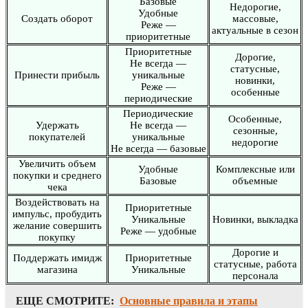
Базовые
Недорогие,
Удобные
Создать оборот
массовые,
Реже —
актуальные в сезон
приоритетные
Приоритетные
Дорогие,
Не всегда —
статусные,
Принести прибыль
уникальные
новинки,
Реже —
особенные
периодические
Периодические
Особенные,
Удержать
Не всегда —
сезонные,
покупателей
уникальные
недорогие
Не всегда — базовые
Увеличить объем
Удобные
Комплексные или
покупки и среднего
Базовые
объемные
чека
Воздействовать на
Приоритетные
импульс, пробудить
Уникальные
Новинки, выкладка
желание совершить
Реже — удобные
покупку
Дорогие и
Поддержать имидж
Приоритетные
статусные, работа
магазина
Уникальные
персонала
ЕЩЕ СМОТРИТЕ:
Основные правила и этапы