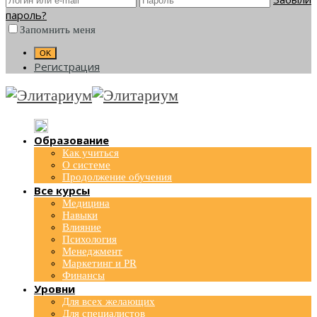
пароль?
Запомнить меня
Регистрация
Образование
Как учиться
О системе
Продолжение обучения
Все курсы
Медицина
Навыки
Влияние
Психология
Менеджмент
Маркетинг и PR
Финансы
Уровни
Для всех желающих
Для специалистов