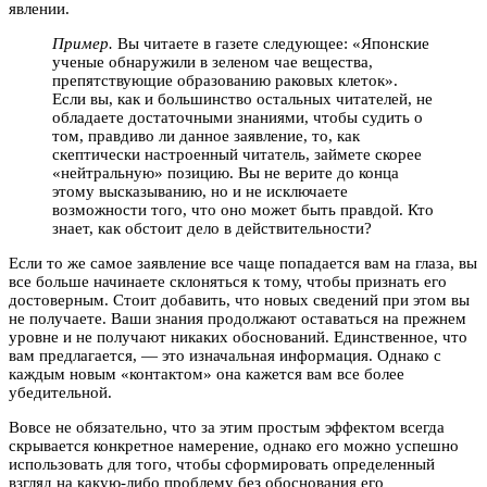
явлении.
Пример.
Вы читаете в газете следующее: «Японские
ученые обнаружили в зеленом чае вещества,
препятствующие образованию раковых клеток».
Если вы, как и большинство остальных читателей, не
обладаете достаточными знаниями, чтобы судить о
том, правдиво ли данное заявление, то, как
скептически настроенный читатель, займете скорее
«нейтральную» позицию. Вы не верите до конца
этому высказыванию, но и не исключаете
возможности того, что оно может быть правдой. Кто
знает, как обстоит дело в действительности?
Если то же самое заявление все чаще попадается вам на глаза, вы
все больше начинаете склоняться к тому, чтобы признать его
достоверным. Стоит добавить, что новых сведений при этом вы
не получаете. Ваши знания продолжают оставаться на прежнем
уровне и не получают никаких обоснований. Единственное, что
вам предлагается, — это изначальная информация. Однако с
каждым новым «контактом» она кажется вам все более
убедительной.
Вовсе не обязательно, что за этим простым эффектом всегда
скрывается конкретное намерение, однако его можно успешно
использовать для того, чтобы сформировать определенный
взгляд на какую-либо проблему без обоснования его