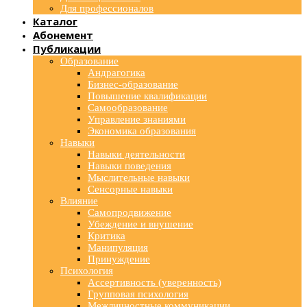
Для профессионалов
Каталог
Абонемент
Публикации
Образование
Андрагогика
Бизнес-образование
Повышение квалификации
Самообразование
Управление знаниями
Экономика образования
Навыки
Навыки деятельности
Навыки поведения
Мыслительные навыки
Сенсорные навыки
Влияние
Самопродвижение
Убеждение и внушение
Критика
Манипуляция
Принуждение
Психология
Ассертивность (уверенность)
Групповая психология
Межличностные коммуникации