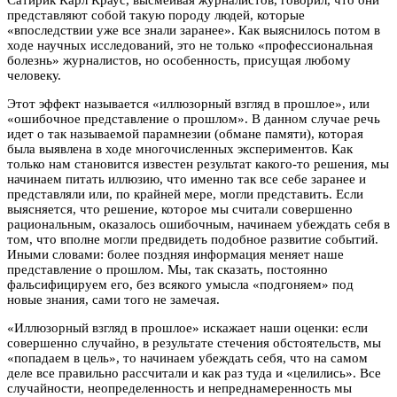
Сатирик Карл Краус, высмеивая журналистов, говорил, что они
представляют собой такую породу людей, которые
«впоследствии уже все знали заранее». Как выяснилось потом в
ходе научных исследований, это не только «профессиональная
болезнь» журналистов, но особенность, присущая любому
человеку.
Этот эффект называется «иллюзорный взгляд в прошлое», или
«ошибочное представление о прошлом». В данном случае речь
идет о так называемой парамнезии (обмане памяти), которая
была выявлена в ходе многочисленных экспериментов. Как
только нам становится известен результат какого-то решения, мы
начинаем питать иллюзию, что именно так все себе заранее и
представляли или, по крайней мере, могли представить. Если
выясняется, что решение, которое мы считали совершенно
рациональным, оказалось ошибочным, начинаем убеждать себя в
том, что вполне могли предвидеть подобное развитие событий.
Иными словами: более поздняя информация меняет наше
представление о прошлом. Мы, так сказать, постоянно
фальсифицируем его, без всякого умысла «подгоняем» под
новые знания, сами того не замечая.
«Иллюзорный взгляд в прошлое» искажает наши оценки: если
совершенно случайно, в результате стечения обстоятельств, мы
«попадаем в цель», то начинаем убеждать себя, что на самом
деле все правильно рассчитали и как раз туда и «целились». Все
случайности, неопределенность и непреднамеренность мы