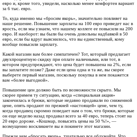
евро и, кроме того, увидели, насколько менее комфортен вариант
за 6 тыс. евро.
То, куда именно мы «бросим якорь», значительно повлияет на
наше решение. Повышение зарплаты на 100 евро приведет нас в
ярость, если мы узнаем, что нашему коллеге ее повысили на 200
евро. И наоборот: вы были бы очень довольны надбавкой в 50
евро, если бы вдруг выяснилось, что вы единственный, кому
вообще повысили зарплату.
Какой магазин вам более симпатичен? Тот, который предлагает
двухпроцентную скидку при оплате наличными, или тот, в
котором предупреждают, что цена будет повышена на 2%, если
вы заплатите позже? Даже если цена одна и та же, вы скорее
выберете первый магазин, поскольку покупка в нем покажется
вам «более выгодной».
Повышение цен должно быть по возможности скрыто. Мы
скорее примем ту ситуацию, когда «специальная акция»
закончилась и брюки, которые недавно продавали по сниженной
цене, опять продают по прежней «настоящей» цене, чем ту,
когда продавец скромно поведает нам о том, что брюки, которые
он еще неделю назад продавал всего за 40 евро, теперь стоят на
20 евро дороже. «Кошмар, повысить цены на 50 %!», —
возмущенно воскликнете вы и покинете этот магазин.
Прежде чем «бросать якорь», тщательно все обдумайте. Что