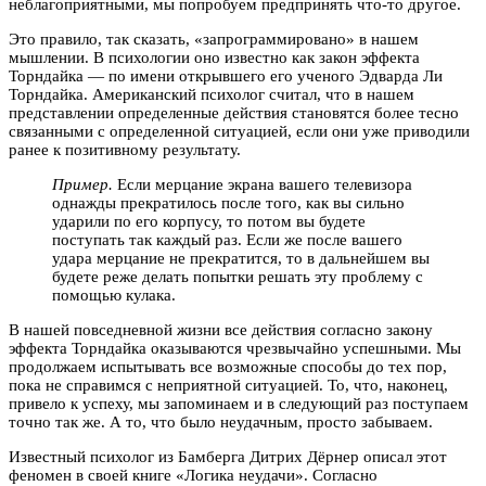
неблагоприятными, мы попробуем предпринять что-то другое.
Это правило, так сказать, «запрограммировано» в нашем
мышлении. В психологии оно известно как закон эффекта
Торндайка — по имени открывшего его ученого Эдварда Ли
Торндайка. Американский психолог считал, что в нашем
представлении определенные действия становятся более тесно
связанными с определенной ситуацией, если они уже приводили
ранее к позитивному результату.
Пример.
Если мерцание экрана вашего телевизора
однажды прекратилось после того, как вы сильно
ударили по его корпусу, то потом вы будете
поступать так каждый раз. Если же после вашего
удара мерцание не прекратится, то в дальнейшем вы
будете реже делать попытки решать эту проблему с
помощью кулака.
В нашей повседневной жизни все действия согласно закону
эффекта Торндайка оказываются чрезвычайно успешными. Мы
продолжаем испытывать все возможные способы до тех пор,
пока не справимся с неприятной ситуацией. То, что, наконец,
привело к успеху, мы запоминаем и в следующий раз поступаем
точно так же. А то, что было неудачным, просто забываем.
Известный психолог из Бамберга Дитрих Дёрнер описал этот
феномен в своей книге «Логика неудачи». Согласно