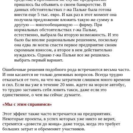
пришлось бы объявить о своем банкротстве. В
данных обстоятельствах г-жа Пальке была готова
внести еще 5 тыс. евро. И как раз в этот момент она
получила предложение вложить такую же сумму в
другую — многообещающую — фирму. При
нормальных обстоятельствах г-жа Пальке,
естественно, выбрала бы вторую возможность. И это
было бы вполне рациональным решением, поскольку
она едва ли могла спасти первое предприятие своим
скромным взносом, а второе в нем действительно
нуждалось. Однако г-жа Пальке все же решилась
выбрать первый вариант.
Ошибочные решения подобного рода встречаются весьма часто.
И они касаются не только денежных вопросов. Всегда трудно
отказаться от того, на что мы затратили слишком много времени
и сил. Если вы уже в течение 20 мин. ждете на морозе автобус,
то трудно заставить себя ловить такси, даже если это
единственное, о чем вы сейчас думаете.
«Мы с этим справимся»
Этот эффект также часто встречается на предприятиях.
Некоторые проекты, в успех которых уже никто не верит,
стремятся «довести до конца» даже тогда, когда это требует
больших затрат и обременяет участников.