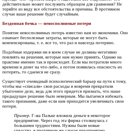
действительно может послужить образцом для сравнения? Не
теряйте из виду все обстоятельства и причины. В противном
случае ваше решение будет случайным.
Бездонная бочка — невосполнимые потери
Понятие невосполнимых потерь известно нам из экономики. Оно
означает бесполезные затраты, которые не могут быть
компенсированы, т. е. все то, что раз и навсегда потеряно.
Подобные издержки ни в коем случае не должны негативно
повлиять на решения, которые нам нужно принять. Однако на
практике именно так и происходит. Если мы потратили много
времени и денег на что-либо, а потом появилась опасность их
потерять, то сдаемся не сразу.
Существует очевидный психологический барьер на пути к тому,
чтобы мы «списали» свои расходы и вовремя прекратили
убыточное дело, ведь для этого придется признать, что наше
предыдущее решение было неверным. Мы пытаемся избежать
такого признания, даже если нам приходится увеличивать свои
потери.
Пример.
Г-жа Пальке вложила деньги в некоторое
предприятие. Через год эта фирма столкнулась с
большими трудностями. Нужны были новые
средства, в противном же случае предприятию