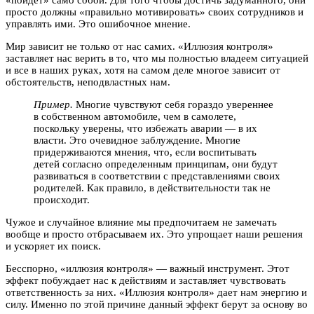
«пойдет» само собой. Для того чтобы достичь задуманного, они
просто должны «правильно мотивировать» своих сотрудников и
управлять ими. Это ошибочное мнение.
Мир зависит не только от нас самих. «Иллюзия контроля»
заставляет нас верить в то, что мы полностью владеем ситуацией
и все в наших руках, хотя на самом деле многое зависит от
обстоятельств, неподвластных нам.
Пример.
Многие чувствуют себя гораздо увереннее
в собственном автомобиле, чем в самолете,
поскольку уверены, что избежать аварии — в их
власти. Это очевидное заблуждение. Многие
придерживаются мнения, что, если воспитывать
детей согласно определенным принципам, они будут
развиваться в соответствии с представлениями своих
родителей. Как правило, в действительности так не
происходит.
Чужое и случайное влияние мы предпочитаем не замечать
вообще и просто отбрасываем их. Это упрощает наши решения
и ускоряет их поиск.
Бесспорно, «иллюзия контроля» — важный инструмент. Этот
эффект побуждает нас к действиям и заставляет чувствовать
ответственность за них. «Иллюзия контроля» дает нам энергию и
силу. Именно по этой причине данный эффект берут за основу во