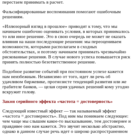
перестаем принимать в расчет.
Фальсифицированные воспоминания помогают ошибочным
решениям.
«Иллюзорный взгляд в прошлое» приводит к тому, что мы
начинаем ошибочно оценивать условия, в которых принималось
то или иное решение. Это в свою очередь не может не оказать
влияния на наши последующие решения: мы переоцениваем
возможности, которыми располагаем в сходных
обстоятельствах, и поэтому начинаем принимать чрезвычайно
рискованные решения. В случае нового успеха повышается риск
принять полностью безответственное решение.
Подобное развитие событий при постоянном успехе кажется
нам неизбежным. Независимо от того, идет ли речь об
удачливом биржевике, прогнозисте тенденций развития или же
грабителе банков, — целая серия удачных решений кому угодно
вскружит голову.
Закон серийного эффекта «частота = достоверность»
Следующий известный эффект — так называемый эффект
«частота = достоверность». Под ним мы понимаем следующее:
чем чаще мы слышим какое-то высказывание, тем достовернее и
правдивее оно нам кажется. Это звучит несколько абстрактно,
однако в данном случае речь идет о широко распространенном