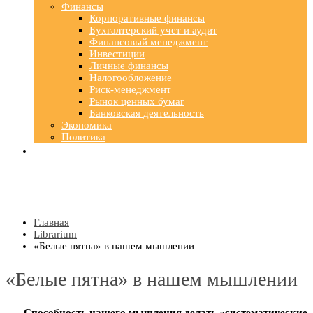
Финансы
Корпоративные финансы
Бухгалтерский учет и аудит
Финансовый менеджмент
Инвестиции
Личные финансы
Налогообложение
Риск-менеджмент
Рынок ценных бумаг
Банковская деятельность
Экономика
Политика
Главная
Librarium
«Белые пятна» в нашем мышлении
«Белые пятна» в нашем мышлении
Способность нашего мышления делать «систематические