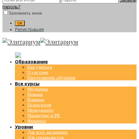
пароль?
Запомнить меня
Регистрация
Образование
Как учиться
О системе
Продолжение обучения
Все курсы
Медицина
Навыки
Влияние
Психология
Менеджмент
Маркетинг и PR
Финансы
Уровни
Для всех желающих
Для специалистов