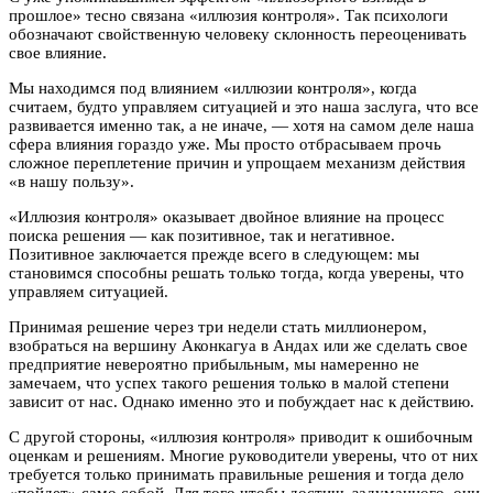
прошлое» тесно связана «иллюзия контроля». Так психологи
обозначают свойственную человеку склонность переоценивать
свое влияние.
Мы находимся под влиянием «иллюзии контроля», когда
считаем, будто управляем ситуацией и это наша заслуга, что все
развивается именно так, а не иначе, — хотя на самом деле наша
сфера влияния гораздо уже. Мы просто отбрасываем прочь
сложное переплетение причин и упрощаем механизм действия
«в нашу пользу».
«Иллюзия контроля» оказывает двойное влияние на процесс
поиска решения — как позитивное, так и негативное.
Позитивное заключается прежде всего в следующем: мы
становимся способны решать только тогда, когда уверены, что
управляем ситуацией.
Принимая решение через три недели стать миллионером,
взобраться на вершину Аконкагуа в Андах или же сделать свое
предприятие невероятно прибыльным, мы намеренно не
замечаем, что успех такого решения только в малой степени
зависит от нас. Однако именно это и побуждает нас к действию.
С другой стороны, «иллюзия контроля» приводит к ошибочным
оценкам и решениям. Многие руководители уверены, что от них
требуется только принимать правильные решения и тогда дело