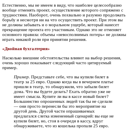
Естественно, мы не имеем в виду, что наиболее целесообразно
вообще отменять проект, осуществление которого сопряжено с
трудностями. Наоборот, очень похвально и разумно продолжать
борьбу и несмотря ни на что осуществить проект. При этом вы
не должны забывать и о моральном ущербе, который нанесет
прекращение проекта его участникам. Однако это не отменяет
основного правила: объемы «невосполнимых потерь» не должны
играть никакой роли при принятии решения.
«Двойная бухгалтерия»
Насколько внешние обстоятельства влияют на выбор решения,
очень хорошо показывает следующий часто цитируемый
пример.
Пример.
Представьте себе, что вы купили билет в
театр за 25 евро. Однако когда вы в вечернем платье
пришли в театр, то обнаружили, что забыли билет
дома. Что вы будете делать? Ехать обратно уже не
имеет смысла. Купите ли вы в кассе новый билет?
Большинство опрошенных людей так бы не сделали
— они просто перенесли бы это мероприятие на
другой день. Другой части опрашиваемых
предлагался слегка измененный сценарий: вы еще не
купили билет, но, стоя в очереди в кассу, вдруг
обнаруживаете, что из кошелька пропали 25 евро.