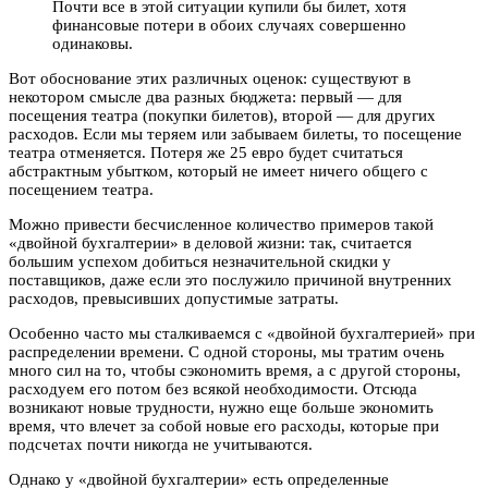
Почти все в этой ситуации купили бы билет, хотя
финансовые потери в обоих случаях совершенно
одинаковы.
Вот обоснование этих различных оценок: существуют в
некотором смысле два разных бюджета: первый — для
посещения театра (покупки билетов), второй — для других
расходов. Если мы теряем или забываем билеты, то посещение
театра отменяется. Потеря же 25 евро будет считаться
абстрактным убытком, который не имеет ничего общего с
посещением театра.
Можно привести бесчисленное количество примеров такой
«двойной бухгалтерии» в деловой жизни: так, считается
большим успехом добиться незначительной скидки у
поставщиков, даже если это послужило причиной внутренних
расходов, превысивших допустимые затраты.
Особенно часто мы сталкиваемся с «двойной бухгалтерией» при
распределении времени. С одной стороны, мы тратим очень
много сил на то, чтобы сэкономить время, а с другой стороны,
расходуем его потом без всякой необходимости. Отсюда
возникают новые трудности, нужно еще больше экономить
время, что влечет за собой новые его расходы, которые при
подсчетах почти никогда не учитываются.
Однако у «двойной бухгалтерии» есть определенные