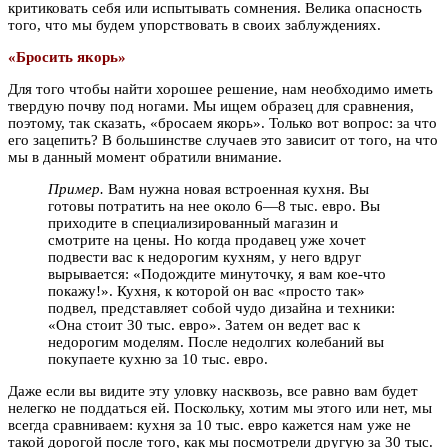
критиковать себя или испытывать сомнения. Велика опасность
того, что мы будем упорствовать в своих заблуждениях.
«Бросить якорь»
Для того чтобы найти хорошее решение, нам необходимо иметь
твердую почву под ногами. Мы ищем образец для сравнения,
поэтому, так сказать, «бросаем якорь». Только вот вопрос: за что
его зацепить? В большинстве случаев это зависит от того, на что
мы в данный момент обратили внимание.
Пример.
Вам нужна новая встроенная кухня. Вы
готовы потратить на нее около 6—8 тыс. евро. Вы
приходите в специализированный магазин и
смотрите на цены. Но когда продавец уже хочет
подвести вас к недорогим кухням, у него вдруг
вырывается: «Подождите минуточку, я вам кое-что
покажу!». Кухня, к которой он вас «просто так»
подвел, представляет собой чудо дизайна и техники:
«Она стоит 30 тыс. евро». Затем он ведет вас к
недорогим моделям. После недолгих колебаний вы
покупаете кухню за 10 тыс. евро.
Даже если вы видите эту уловку насквозь, все равно вам будет
нелегко не поддаться ей. Поскольку, хотим мы этого или нет, мы
всегда сравниваем: кухня за 10 тыс. евро кажется нам уже не
такой дорогой после того, как мы посмотрели другую за 30 тыс.