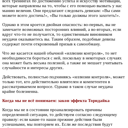
всех тренингах по достижению успеха и искусству мотивации,
которые направлены на то, чтобы с его помощью вызвать у нас
манию величия. Они предлагают следовать девизам: «Вы сами
можете всего достичь!», «Вы только должны этого захотеть!».
Однако в этом кроется двойная опасность: во-первых, вы не
замечаете возможных посторонних влияний, а во-вторых, если
вдруг что-то не получается, то единственным виновником
неудачи оказываетесь вы. Таким образом, подобные девизы
содержат почти откровенный призыв к самообману.
Что же касается нашей обычной «иллюзии контроля», то нет
необходимости бороться с ней, поскольку в некоторых случаях
она может быть весьма полезной, а также не мешает учитывать
случайности и интересы других.
Действовать, полностью подчиняясь «иллюзии контроля», может
только тот, кто действительно влиятелен и компетентен в
рассматриваемом вопросе. Однако в таком случае неудача
крайне болезненна.
Когда мы не всё понимаем: закон эффекта Торндайка
Когда мы не в состоянии проанализировать причины
определенной ситуации, то действуем согласно следующему
правилу: если какие-то наши прежние действия были
успешными, мы повторяем их. Если же последствия будут