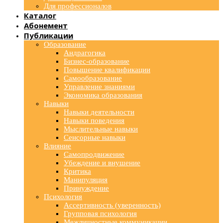
Для профессионалов
Каталог
Абонемент
Публикации
Образование
Андрагогика
Бизнес-образование
Повышение квалификации
Самообразование
Управление знаниями
Экономика образования
Навыки
Навыки деятельности
Навыки поведения
Мыслительные навыки
Сенсорные навыки
Влияние
Самопродвижение
Убеждение и внушение
Критика
Манипуляция
Принуждение
Психология
Ассертивность (уверенность)
Групповая психология
Межличностные коммуникации