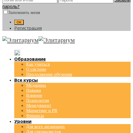
пароль?
Запомнить меня
Регистрация
Образование
Как учиться
О системе
Продолжение обучения
Все курсы
Медицина
Навыки
Влияние
Психология
Менеджмент
Маркетинг и PR
Финансы
Уровни
Для всех желающих
Для специалистов