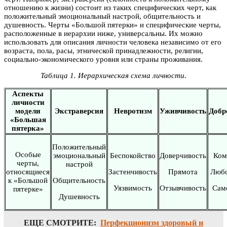
отношению к жизни) состоит из таких специфических черт, как
положительный эмоциональный настрой, общительность и
душевность. Черты «Большой пятерки» и специфические черты,
расположенные в иерархии ниже, универсальны. Их можно
использовать для описания личности человека независимо от его
возраста, пола, расы, этнической принадлежности, религии,
социально-экономического уровня или страны проживания.
Таблица 1. Иерархическая схема личности.
Аспекты
личности
модели
Экстраверсия
Невротизм
Уживчивость
Добр
«Большая
пятерка»
Положительный
Особые
эмоциональный
Беспокойство
Доверчивость
Ком
черты,
настрой
относящиеся
Застенчивость
Прямота
Любо
к «Большой
Общительность
Уязвимость
Отзывчивость
Сам
пятерке»
Душевность
ЕЩЕ СМОТРИТЕ:
Перфекционизм здоровый и