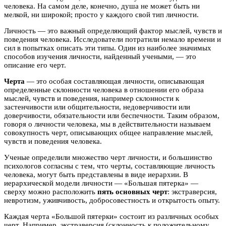
человека. На самом деле, конечно, душа не может быть ни
мелкой, ни широкой; просто у каждого свой тип личности.
Личность — это важный определяющий фактор мыслей, чувств и
поведения человека. Исследователи потратили немало времени и
сил в попытках описать эти типы. Один из наиболее значимых
способов изучения личности, найденный учеными, — это
описание его черт.
Черта
— это особая составляющая личности, описывающая
определенные склонности человека в отношении его образа
мыслей, чувств и поведения, например склонности к
застенчивости или общительности, недоверчивости или
доверчивости, обязательности или беспечности. Таким образом,
говоря о личности человека, мы в действительности называем
совокупность черт, описывающих общее направление мыслей,
чувств и поведения человека.
Ученые определили множество черт личности, и большинство
психологов согласны с тем, что черты, составляющие личность
человека, могут быть представлены в виде иерархии. В
иерархической модели личности — «Большая пятерка» —
сверху можно расположить
пять основных черт
: экстраверсия,
невротизм, уживчивость, добросовестность и открытость опыту.
Каждая черта «Большой пятерки» состоит из различных особых
черт. Например, экстраверсия (склонность к положительному