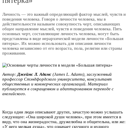
пятерка»
Личность — это важный определяющий фактор мыслей, чувств и
поведения человека. Говоря о личности человека, мы в
действительности называем совокупность черт, описывающих
общее направление мыслей, чувств и поведения человека. Пять
основных черт, составляющие личность человека, могут быть
представлены в виде иерархической модели личности «Большая
пятерка». Их можно использовать для описания личности
человека независимо от его возраста, пола, религии или страны
проживания.
Автор:
Джеймс Л. Адамс
(James L. Adams), заслуженный
профессор Стэндфордского университета, консультант
общественных и коммерческих организаций. Материал
публикуется в сокращенном и адаптированном переводе с
английского.
Когда одни люди описывают других, зачастую можно услышать
следующее: «Она широкой души человек», при этом имеется в
виду, что она жизнерадостна, дружелюбна и общительна, или же:
«У него мелкая душа», что означает скучного и нудного