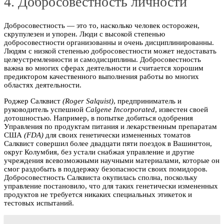
4. Добросовестность личности
Добросовестность — это то, насколько человек осторожен,
скрупулезен и упорен. Люди с высокой степенью
добросовестности организованны и очень дисциплинированны.
Людям с низкой степенью добросовестности может недоставать
целеустремленности и самодисциплины. Добросовестность
важна во многих сферах деятельности и считается хорошим
предиктором качественного выполнения работы во многих
областях деятельности.
Роджер Салквист
(Roger Salquist)
, предприниматель и
руководитель успешной
Calgene Incorporated
, известен своей
дотошностью. Например, в попытке добиться одобрения
Управления по продуктам питания и лекарственным препаратам
США
(FDA)
для своих генетически измененных томатов
Салквист совершил более двадцати пяти поездок в Вашингтон,
округ Колумбия, без устали снабжая управление и другие
учреждения всевозможными научными материалами, которые он
смог раздобыть в поддержку безопасности своих помидоров.
Добросовестность Салквиста окупилась сполна, поскольку
управление постановило, что для таких генетически измененных
продуктов не требуется никаких специальных этикеток и
тестовых испытаний.