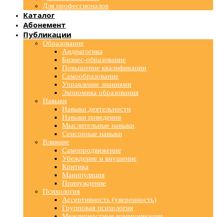
Для профессионалов
Каталог
Абонемент
Публикации
Образование
Андрагогика
Бизнес-образование
Повышение квалификации
Самообразование
Управление знаниями
Экономика образования
Навыки
Навыки деятельности
Навыки поведения
Мыслительные навыки
Сенсорные навыки
Влияние
Самопродвижение
Убеждение и внушение
Критика
Манипуляция
Принуждение
Психология
Ассертивность (уверенность)
Групповая психология
Межличностные коммуникации