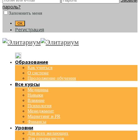
пароль?
Запомнить меня
Регистрация
Образование
Как учиться
О системе
Продолжение обучения
Все курсы
Медицина
Навыки
Влияние
Психология
Менеджмент
Маркетинг и PR
Финансы
Уровни
Для всех желающих
Для специалистов