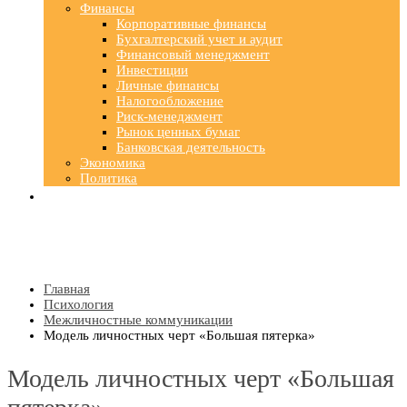
Финансы
Корпоративные финансы
Бухгалтерский учет и аудит
Финансовый менеджмент
Инвестиции
Личные финансы
Налогообложение
Риск-менеджмент
Рынок ценных бумаг
Банковская деятельность
Экономика
Политика
Главная
Психология
Межличностные коммуникации
Модель личностных черт «Большая пятерка»
Модель личностных черт «Большая