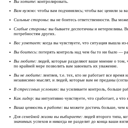
Вы хотите
: контролировать.
Вам нужно:
чтобы вам подчинялись; чтобы вас ценили за в
Сильные стороны:
вы не боитесь ответственности. Вы може
Слабые стороны:
вы бываете деспотичны и нетерпеливы. В
потребностям других.
Вас угнетает:
когда вы чувствуете, что ситуация вышла из-
Вы боитесь
: потерять контроль над чем бы то ни было — р
Вы любите:
людей, которые разделяют ваше мнение о том, 
по крайней мере позволить вам завоевать их уважение.
Вы не любите:
лентяев, т.е. тех, кто не работает все врем
независимо мыслят, и людей, которые вам не преданы (сог
В стрессовых условиях:
вы усиливаете контроль, больше раб
Как лидер:
вы интуитивно чувствуете, что сработает, а что 
Ваша ценность в работе:
вы можете достичь больше, чем кт
Для семейной жизни вы выбираете:
людей второго типа, ко
значимых успехов и никогда не разделит до конца ваши взгл