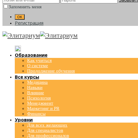
Запомнить меня
Регистрация
Образование
Как учиться
О системе
Продолжение обучения
Все курсы
Медицина
Навыки
Влияние
Психология
Менеджмент
Маркетинг и PR
Финансы
Уровни
Для всех желающих
Для специалистов
Для профессионалов