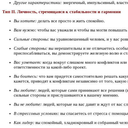
Другие характеристики:
энергичный, импульсивный, властн
Тип II. Личность, стремящаяся к стабильности и гармонии
Вы хотите:
делать все просто и жить спокойно.
Вам нужно:
чтобы вас уважали и чтобы вы могли повышать
Сильные стороны:
вы уравновешенный человек, и у вас ров
Слабые стороны:
вы нерешительны и не отличаетесь особым
приспосабливаться, вы демонстрируете железную волю и ста
Вас угнетает:
когда вокруг слишком много конфликтов или 
ответственности за какой-либо проект.
Вы боитесь:
что вам придется самостоятельно решать какую
кажется, приводят к конфликтам независимо от того, какую 
Вы любите:
людей, которые сами принимают все решения (в
сильные стороны и прислушиваются к вашему мнению.
Вы не любите:
людей, которые на вас давят и ждут от вас сл
В стрессовых условиях:
вы спасаетесь от стресса с помощь
Как лидер:
вы спокойный, хладнокровный и собранный челов