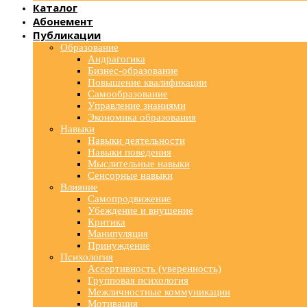
Каталог
Абонемент
Публикации
Образование
Андрагогика
Бизнес-образование
Повышение квалификации
Самообразование
Управление знаниями
Экономика образования
Навыки
Навыки деятельности
Навыки поведения
Мыслительные навыки
Сенсорные навыки
Влияние
Самопродвижение
Убеждение и внушение
Критика
Манипуляция
Принуждение
Психология
Ассертивность (уверенность)
Групповая психология
Межличностные коммуникации
Мотивация