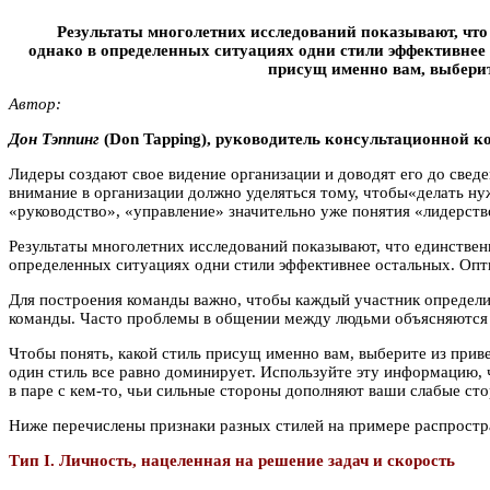
Результаты многолетних исследований показывают, что 
однако в определенных ситуациях одни стили эффективнее
присущ именно вам, выберит
Автор:
Дон Tэппинг
(Don Tapping), руководитель консультационной к
Лидеры создают свое видение организации и доводят его до свед
внимание в организации должно уделяться тому, чтобы«делать ну
«руководство», «управление» значительно уже понятия «лидерство
Результаты многолетних исследований показывают, что единствен
определенных ситуациях одни стили эффективнее остальных. Опт
Для построения команды важно, чтобы каждый участник определ
команды. Часто проблемы в общении между людьми объясняются 
Чтобы понять, какой стиль присущ именно вам, выберите из приве
один стиль все равно доминирует. Используйте эту информацию, 
в паре с кем-то, чьи сильные стороны дополняют ваши слабые ст
Ниже перечислены признаки разных стилей на примере распростра
Тип I. Личность, нацеленная на решение задач и скорость