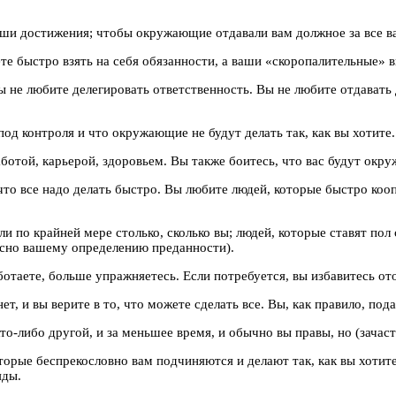
аши достижения; чтобы окружающие отдавали вам должное за все в
те быстро взять на себя обязанности, а ваши «скоропалительные» 
ы не любите делегировать ответственность. Вы не любите отдават
под контроля и что окружающие не будут делать так, как вы хотите.
аботой, карьерой, здоровьем. Вы также боитесь, что вас будут окр
что все надо делать быстро. Вы любите людей, которые быстро коо
я или по крайней мере столько, сколько вы; людей, которые ставят 
ласно вашему определению преданности).
отаете, больше упражняетесь. Если потребуется, вы избавитесь ото
нет, и вы верите в то, что можете сделать все. Вы, как правило, по
о-либо другой, и за меньшее время, и обычно вы правы, но (зачас
торые беспрекословно вам подчиняются и делают так, как вы хотите,
яды.