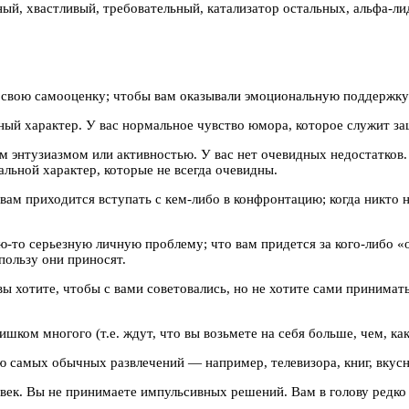
ый, хвастливый, требовательный, катализатор остальных, альфа-ли
 свою самооценку; чтобы вам оказывали эмоциональную поддержку
ный характер. У вас нормальное чувство юмора, которое служит 
 энтузиазмом или активностью. У вас нет очевидных недостатков. 
льной характер, которые не всегда очевидны.
вам приходится вступать с кем-либо в конфронтацию; когда никто н
-то серьезную личную проблему; что вам придется за кого-либо «
пользу они приносят.
ы хотите, чтобы с вами советовались, но не хотите сами принимат
ишком многого (т.е. ждут, что вы возьмете на себя больше, чем, ка
ю самых обычных развлечений — например, телевизора, книг, вкусн
ек. Вы не принимаете импульсивных решений. Вам в голову редко 