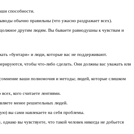
аши способности.
выводы обычно правильны (что ужасно раздражает всех).
ь должное другим людям. Вы бываете равнодушны к чувствам и
ужать «бунтари» и люди, которые вас не поддерживают.
перируются, чтобы что-либо сделать. Они должны вас уважать или
пол сомнение ваши полномочия и методы; людей, которые слишком
 всех, кого считаете лентяями.
давляете менее решительных людей.
тую) вы сами навлекаете на себя проблемы.
 однако вы чувствуете, что такой человек никогда не добьется