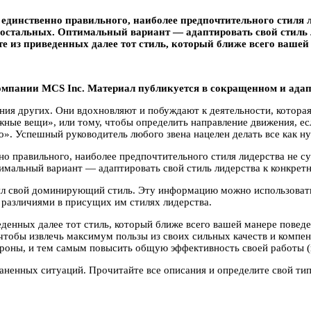
единственно правильного, наиболее предпочтительного стиля л
 остальных. Оптимальный вариант — адаптировать свой стиль 
е из приведенных далее тот стиль, который ближе всего вашей
омпании MCS Inc. Материал публикуется в сокращенном и адап
ения других. Они вдохновляют и побуждают к деятельности, котора
жные вещи», или тому, чтобы определить направление движения, е
». Успешный руководитель любого звена нацелен делать все как ну
но правильного, наиболее предпочтительного стиля лидерства не с
имальный вариант — адаптировать свой стиль лидерства к конкретн
ил свой доминирующий стиль. Эту информацию можно использоват
различиями в присущих им стилях лидерства.
денных далее тот стиль, который ближе всего вашей манере поведе
чтобы извлечь максимум пользы из своих сильных качеств и компе
ороны, и тем самым повысить общую эффективность своей работы (
ненных ситуаций. Прочитайте все описания и определите свой тип