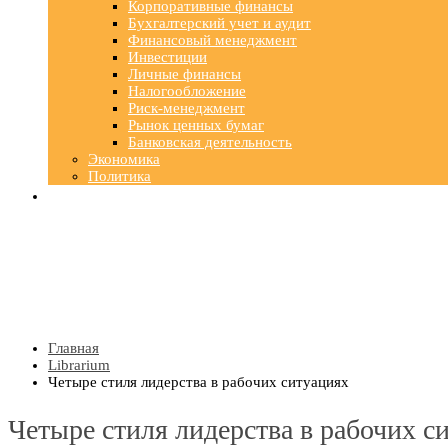
Корпоративные финансы
Бухгалтерский учет и аудит
Финансовый менеджмент
Инвестиции
Личные финансы
Налогообложение
Риск-менеджмент
Рынок ценных бумаг
Банковская деятельность
Экономика
Политика
Главная
Librarium
Четыре стиля лидерства в рабочих ситуациях
Четыре стиля лидерства в рабочих с