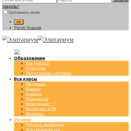
пароль?
Запомнить меня
Регистрация
Образование
Как учиться
О системе
Продолжение обучения
Все курсы
Медицина
Навыки
Влияние
Психология
Менеджмент
Маркетинг и PR
Финансы
Уровни
Для всех желающих
Для специалистов