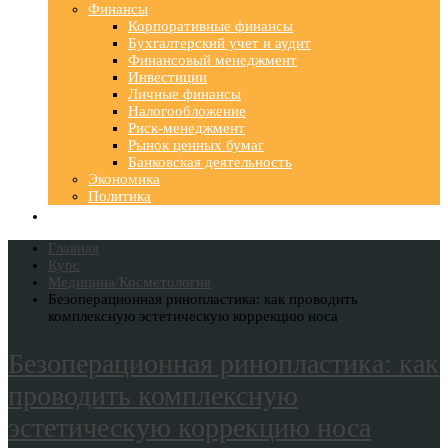
Финансы
Корпоративные финансы
Бухгалтерский учет и аудит
Финансовый менеджмент
Инвестиции
Личные финансы
Налогообложение
Риск-менеджмент
Рынок ценных бумаг
Банковская деятельность
Экономика
Политика
Главная
Курс
Медицина/Косметология
Безоперационная ринопластика: как проводить
комплексную эстетическую коррекцию носа
Безоперационная ринопластика: как
проводить комплексную
эстетическую коррекцию носа