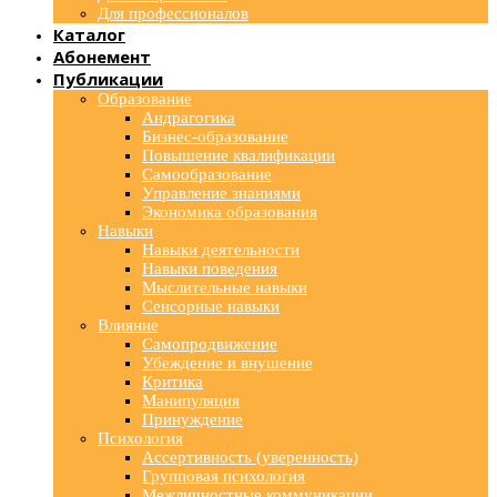
Для профессионалов
Каталог
Абонемент
Публикации
Образование
Андрагогика
Бизнес-образование
Повышение квалификации
Самообразование
Управление знаниями
Экономика образования
Навыки
Навыки деятельности
Навыки поведения
Мыслительные навыки
Сенсорные навыки
Влияние
Самопродвижение
Убеждение и внушение
Критика
Манипуляция
Принуждение
Психология
Ассертивность (уверенность)
Групповая психология
Межличностные коммуникации