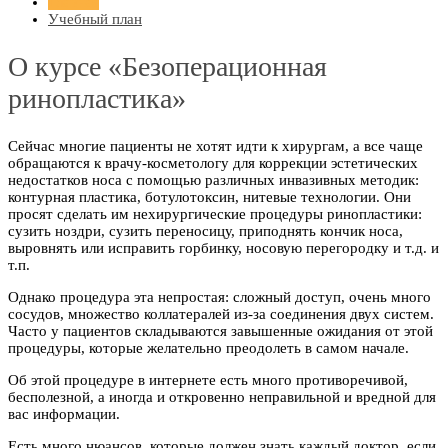
Главная
Учебный план
О курсе «Безоперационная
ринопластика»
Сейчас многие пациенты не хотят идти к хирургам, а все чаще
обращаются к врачу-косметологу для коррекции эстетических
недостатков носа с помощью различных инвазивных методик:
контурная пластика, ботулотоксин, нитевые технологии. Они
просят сделать им нехирургические процедуры ринопластики:
сузить ноздри, сузить переносицу, приподнять кончик носа,
выровнять или исправить горбинку, носовую перегородку и т.д. и
т.п.
Однако процедура эта непростая: сложный доступ, очень много
сосудов, множество коллатералей из-за соединения двух систем.
Часто у пациентов складываются завышенные ожидания от этой
процедуры, которые желательно преодолеть в самом начале.
Об этой процедуре в интернете есть много противоречивой,
бесполезной, а иногда и откровенно неправильной и вредной для
вас информации.
Есть много нюансов, которые должен знать каждый доктор, если