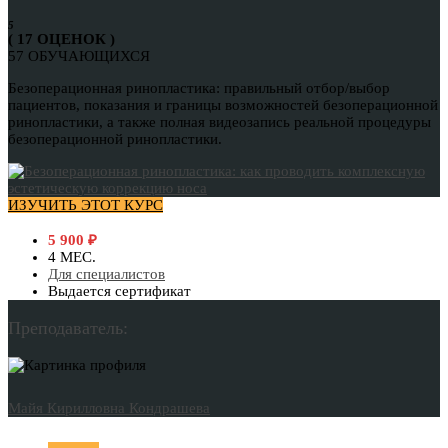
5
( 17 ОЦЕНОК )
57 ОБУЧАЮЩИХСЯ
Безоперационная ринопластика: правильный отбор/выбор
пациентов, показания и границы возможностей безоперационной
ринопластики, а также полная видеозапись реальной процедуры
безоперационной ринопластики.
ИЗУЧИТЬ ЭТОТ КУРС
5 900
₽
4 МЕС.
Для специалистов
Выдается сертификат
Преподаватель:
Майя Кирилловна Кондрашева