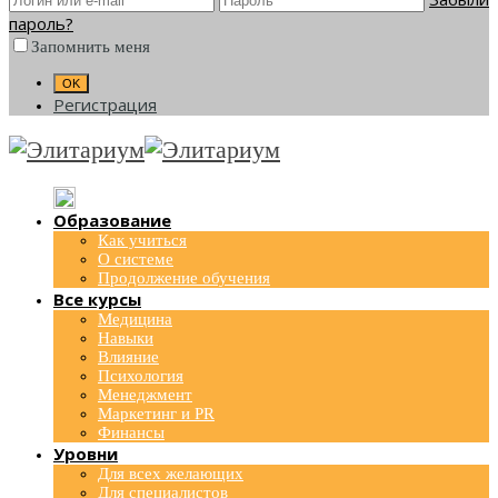
пароль?
Запомнить меня
Регистрация
Образование
Как учиться
О системе
Продолжение обучения
Все курсы
Медицина
Навыки
Влияние
Психология
Менеджмент
Маркетинг и PR
Финансы
Уровни
Для всех желающих
Для специалистов