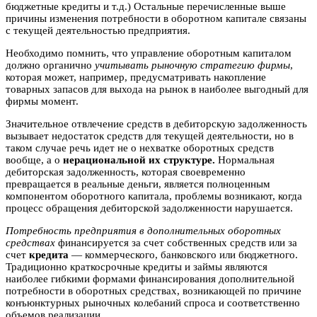
бюджетные кредиты и т.д.) Остальные перечисленные выше
причины изменения потребности в оборотном капитале связаны
с текущей деятельностью предприятия.
Необходимо помнить, что управление оборотным капиталом
должно органично
учитывать рыночную стратегию фирмы
,
которая может, например, предусматривать накопление
товарных запасов для выхода на рынок в наиболее выгодный для
фирмы момент.
Значительное отвлечение средств в дебиторскую задолженность
вызывает недостаток средств для текущей деятельности, но в
таком случае речь идет не о нехватке оборотных средств
вообще, а о
нерациональной их структуре.
Нормальная
дебиторская задолженность, которая своевременно
превращается в реальные деньги, является полноценным
компонентом оборотного капитала, проблемы возникают, когда
процесс обращения дебиторской задолженности нарушается.
Потребность предприятия в дополнительных оборотных
средствах
финансируется за счет собственных средств или за
счет
кредита
— коммерческого, банковского или бюджетного.
Традиционно краткосрочные кредиты и займы являются
наиболее гибкими формами финансирования дополнительной
потребности в оборотных средствах, возникающей по причине
конъюнктурных рыночных колебаний спроса и соответственно
объемов реализации.