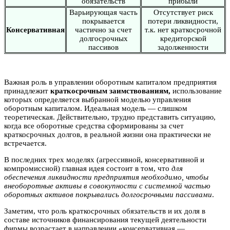
обязательств
прибыли
Варьирующая часть
Отсутствует риск
покрывается
потери ликвидности,
Консервативная
частично за счет
т.к. нет краткосрочной
долгосрочных
кредиторской
пассивов
задолженности
Важная роль в управлении оборотным капиталом предприятия
принадлежит
краткосрочным заимствованиям,
использование
которых определяется выбранной моделью управления
оборотным капиталом. Идеальная модель — слишком
теоретическая. Действительно, трудно представить ситуацию,
когда все оборотные средства сформированы за счет
краткосрочных долгов, в реальной жизни она практически не
встречается.
В последних трех моделях (агрессивной, консервативной и
компромиссной) главная идея состоит в том, что
для
обеспечения ликвидности предприятия необходимо, чтобы
внеоборотные активы в совокупности с системной частью
оборотных активов покрывались долгосрочными пассивами
.
Заметим, что роль краткосрочных обязательств и их доля в
составе источников финансирования текущей деятельности
фирмы возрастает в направлении «консервативная —