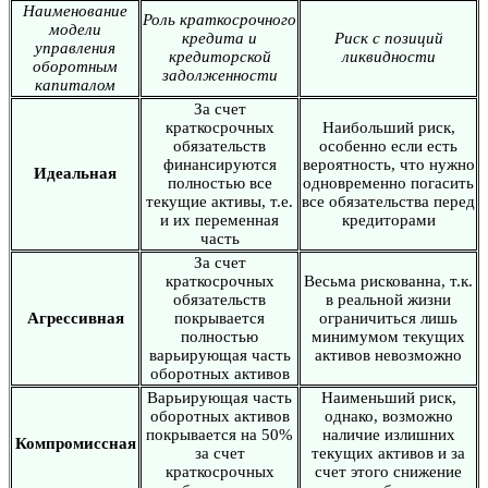
Наименование
Роль краткосрочного
модели
кредита и
Риск с позиций
управления
кредиторской
ликвидности
оборотным
задолженности
капиталом
За счет
краткосрочных
Наибольший риск,
обязательств
особенно если есть
финансируются
вероятность, что нужно
Идеальная
полностью все
одновременно погасить
текущие активы, т.е.
все обязательства перед
и их переменная
кредиторами
часть
За счет
краткосрочных
Весьма рискованна, т.к.
обязательств
в реальной жизни
Агрессивная
покрывается
ограничиться лишь
полностью
минимумом текущих
варьирующая часть
активов невозможно
оборотных активов
Варьирующая часть
Наименьший риск,
оборотных активов
однако, возможно
покрывается на 50%
наличие излишних
Компромиссная
за счет
текущих активов и за
краткосрочных
счет этого снижение