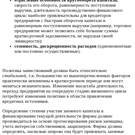
отраслевые особенности кругооборота капитала,
скорость его оборота, равномерность поступления
выручки, длительность производственно-финансового
цикла: наиболее привлекательны для кредиторов
предприятия с быстрым оборотом капитала и
равномерным поступлением выручки (например, торговое
предприятие может позволить себе большие суммы
краткосрочной задолженности, не нарушая своей
ликвидности);
сезонность, дискреционность расходов
(одномоментные
или постоянно осуществляемые).
Политика заимствований должна быть относительно
стабильной
, т.к. большинство из вышеперечисленных факторов
практически неизменны в краткосрочном периоде или могут
меняться незначительно. Изменение масштаба деятельности,
переход предприятия на очередную стадию жизненного цикла
потребуют изменения политики в области привлечения
кредитных источников.
Определение степени участия заемного капитала в
финансировании текущей деятельности фирмы должно
производиться на основе прогнозирования рисков заемщика,
учета интересов собственников, акционеров. Фирма должна
определить, насколько широко она будет привлекать заемные