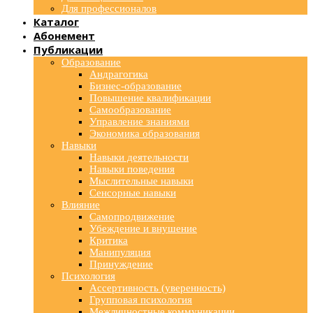
Для профессионалов
Каталог
Абонемент
Публикации
Образование
Андрагогика
Бизнес-образование
Повышение квалификации
Самообразование
Управление знаниями
Экономика образования
Навыки
Навыки деятельности
Навыки поведения
Мыслительные навыки
Сенсорные навыки
Влияние
Самопродвижение
Убеждение и внушение
Критика
Манипуляция
Принуждение
Психология
Ассертивность (уверенность)
Групповая психология
Межличностные коммуникации