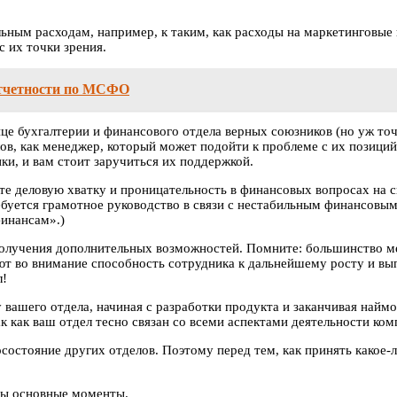
ьным расходам, например, к таким, как расходы на маркетинговые 
с их точки зрения.
отчетности по МСФО
ице бухгалтерии и финансового отдела верных союзников (но уж то
ов, как менеджер, который может подойти к проблеме с их позиций 
ки, и вам стоит заручиться их поддержкой.
ите деловую хватку и проницательность в финансовых вопросах на с
буется грамотное руководство в связи с нестабильным финансовым
финансам».)
олучения дополнительных возможностей. Помните: большинство ме
т во внимание способность сотрудника к дальнейшему росту и вып
л!
 вашего отдела, начиная с разработки продукта и заканчивая найм
к как ваш отдел тесно связан со всеми аспектами деятельности ком
стояние других отделов. Поэтому перед тем, как принять какое-л
ны основные моменты.