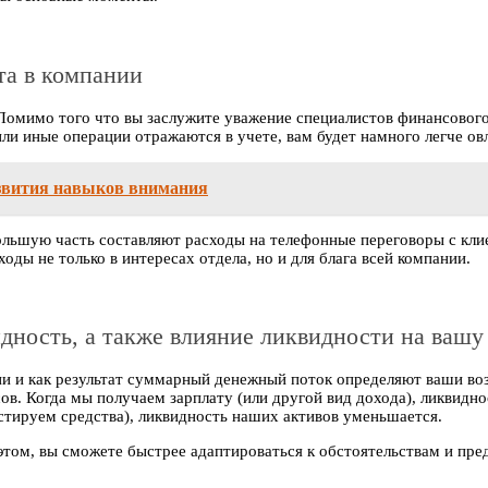
та в компании
. Помимо того что вы заслужите уважение специалистов финансовог
 или иные операции отражаются в учете, вам будет намного легче 
азвития навыков внимания
льшую часть составляют расходы на телефонные переговоры с клиен
ды не только в интересах отдела, но и для блага всей компании.
дность, а также влияние ликвидности на вашу
ии и как результат суммарный денежный поток определяют ваши во
. Когда мы получаем зарплату (или другой вид дохода), ликвиднос
стируем средства), ликвидность наших активов уменьшается.
 этом, вы сможете быстрее адаптироваться к обстоятельствам и пр