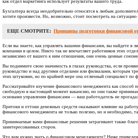
как отдел маркетинга использует результаты вашего труда.
Бухгалтера всегда неодобрительно относятся к любым дополнител
хотите произвести. Но, возможно, стоит посмотреть на ситуацию 
ЕЩЕ СМОТРИТЕ:
Принципы подготовки финансовой 
Если вы знаете, как управлять вашими финансами, вы найдете в л
компании в целом. Никто так не впечатляет работников этих отдел
независимо от вашего к ним отношения, они очень ценные союзни
Вы поднимите свою значимость в глазах руководства, если прояв
руководство и над другими отделами или филиалами, которым тре
этих штуковин, но по крайней мере она отличный специалист по 
Рассматривайте изучение финансового менеджмента как способ п
свободную в настоящий момент вакансию, но они также принимаю
основами управления финансами — ваш работодатель не прогада
Притоки и оттоки денежных средств оказывают влияние на работу
финансового менеджмента не только полезно, но и необходимо, та
Принимаемые вами финансовые решения затрагивают также благосо
заинтересованных сторон.
Что вам нужно знать о финансовом менеджменте? Ниже приведе