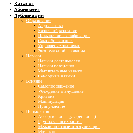
Каталог
Абонемент
Публикации
Образование
Андрагогика
Бизнес-образование
Повышение квалификации
Самообразование
Управление знаниями
Экономика образования
Навыки
Навыки деятельности
Навыки поведения
Мыслительные навыки
Сенсорные навыки
Влияние
Самопродвижение
Убеждение и внушение
Критика
Манипуляция
Принуждение
Психология
Ассертивность (уверенность)
Групповая психология
Межличностные коммуникации
Мотивация