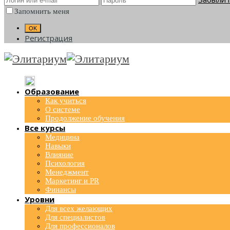
Запомнить меня
Регистрация
Образование
Как учиться
О системе
Продолжение обучения
Все курсы
Медицина
Навыки
Влияние
Психология
Менеджмент
Маркетинг и PR
Финансы
Уровни
Для всех желающих
Для специалистов
Для профессионалов