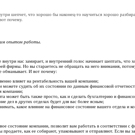
три шепчет, что хорошо бы наконец-то научиться хорошо разбират
вот почему.
ним опытом работы.
внутри нас замирает, и внутренний голос начинает шептать, что х
ей фирмы. Но вы стараетесь не обращать на него внимания, потому
не обманывает. И вот почему:
твенно влияет на рентабельность вашей компании;
и можете судить об их состоянии по данным финансовой отчетности
я компании;
та может быть также просто, как и сделать бухгалтерию и финанс
ние дел в других отделах будет для вас более ясным;
нимать, какое влияние на финансовое состояние вашего отдела и к
овое состояние компании, позволит вам работать в соответствии с
ы продаете, как ее собирают, упаковывают и отправляют. Если вы 