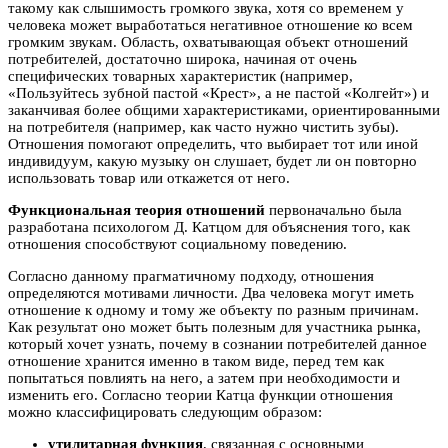
такому как слышимость громкого звука, хотя со временем у
человека может выработаться негативное отношение ко всем
громким звукам. Область, охватывающая объект отношений
потребителей, достаточно широка, начиная от очень
специфических товарных характеристик (например,
«Пользуйтесь зубной пастой «Крест», а не пастой «Колгейт») и
заканчивая более общими характеристиками, ориентированными
на потребителя (например, как часто нужно чистить зубы).
Отношения помогают определить, что выбирает тот или иной
индивидуум, какую музыку он слушает, будет ли он повторно
использовать товар или откажется от него.
Функциональная теория отношений
первоначально была
разработана психологом Д. Катцом для объяснения того, как
отношения способствуют социальному поведению.
Согласно данному прагматичному подходу, отношения
определяются мотивами личности. Два человека могут иметь
отношение к одному и тому же объекту по разным причинам.
Как результат оно может быть полезным для участника рынка,
который хочет узнать, почему в сознании потребителей данное
отношение хранится именно в таком виде, перед тем как
попытаться повлиять на него, а затем при необходимости и
изменить его. Согласно теории Катца функции отношения
можно классифицировать следующим образом:
утилитарная функция
, связанная с основными