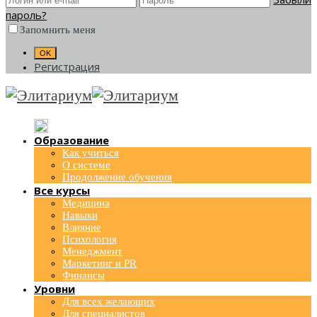
пароль?
Запомнить меня
Регистрация
Образование
Как учиться
О системе
Продолжение обучения
Все курсы
Медицина
Навыки
Влияние
Психология
Менеджмент
Маркетинг и PR
Финансы
Уровни
Для всех желающих
Для специалистов