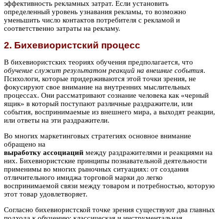
эффективность рекламных затрат. Если установить
определенный уровень узнавания рекламы, то возможно
уменьшить число контактов потребителя с рекламой и
соответственно затраты на рекламу.
2. Бихевиористский процесс
В бихевиористских теориях обучения предполагается, что
обучение служит результатом реакций на внешние события
.
Психологи, которые придерживаются этой точки зрения, не
фокусируют свое внимание на внутренних мыслительных
процессах. Они рассматривают сознание человека как «черный
ящик» в который поступают различные раздражители, или
события, воспринимаемые из внешнего мира, а выходят реакции,
или ответы на эти раздражители.
Во многих маркетинговых стратегиях основное внимание
обращено на
выработку ассоциаций
между раздражителями и реакциями на
них. Бихевиористские принципы познавательной деятельности
применимы во многих рыночных ситуациях: от создания
отличительного имиджа торговой марки до легко
воспринимаемой связи между товаром и потребностью, которую
этот товар удовлетворяет.
Согласно бихевиористской точке зрения существуют два главных
подхода к обучению: классическая и инструментальная