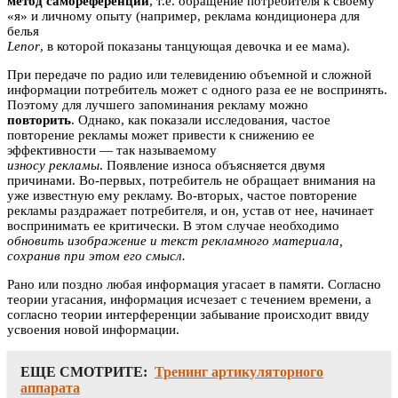
метод самореференции
, т.е. обращение потребителя к своему
«я» и личному опыту (например, реклама кондиционера для
белья
Lenor
, в которой показаны танцующая девочка и ее мама).
При передаче по радио или телевидению объемной и сложной
информации потребитель может с одного раза ее не воспринять.
Поэтому для лучшего запоминания рекламу можно
повторить
. Однако, как показали исследования, частое
повторение рекламы может привести к снижению ее
эффективности — так называемому
износу рекламы
. Появление износа объясняется двумя
причинами. Во-первых, потребитель не обращает внимания на
уже известную ему рекламу. Во-вторых, частое повторение
рекламы раздражает потребителя, и он, устав от нее, начинает
воспринимать ее критически. В этом случае необходимо
обновить изображение и текст рекламного материала,
сохранив при этом его смысл.
Рано или поздно любая информация угасает в памяти. Согласно
теории угасания, информация исчезает с течением времени, а
согласно теории интерференции забывание происходит ввиду
усвоения новой информации.
ЕЩЕ СМОТРИТЕ:
Тренинг артикуляторного
аппарата