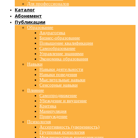
Для профессионалов
Каталог
Абонемент
Публикации
Образование
Андрагогика
Бизнес-образование
Повышение квалификации
Самообразование
Управление знаниями
Экономика образования
Навыки
Навыки деятельности
Навыки поведения
Мыслительные навыки
Сенсорные навыки
Влияние
Самопродвижение
Убеждение и внушение
Критика
Манипуляция
Принуждение
Психология
Ассертивность (уверенность)
Групповая психология
Межличностные коммуникации