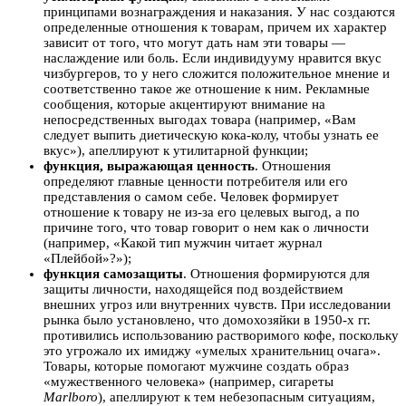
принципами вознаграждения и наказания. У нас создаются
определенные отношения к товарам, причем их характер
зависит от того, что могут дать нам эти товары —
наслаждение или боль. Если индивидууму нравится вкус
чизбургеров, то у него сложится положительное мнение и
соответственно такое же отношение к ним. Рекламные
сообщения, которые акцентируют внимание на
непосредственных выгодах товара (например, «Вам
следует выпить диетическую кока-колу, чтобы узнать ее
вкус»), апеллируют к утилитарной функции;
функция, выражающая ценность
. Отношения
определяют главные ценности потребителя или его
представления о самом себе. Человек формирует
отношение к товару не из-за его целевых выгод, а по
причине того, что товар говорит о нем как о личности
(например, «Какой тип мужчин читает журнал
«Плейбой»?»);
функция самозащиты
. Отношения формируются для
защиты личности, находящейся под воздействием
внешних угроз или внутренних чувств. При исследовании
рынка было установлено, что домохозяйки в 1950-х гг.
противились использованию растворимого кофе, поскольку
это угрожало их имиджу «умелых хранительниц очага».
Товары, которые помогают мужчине создать образ
«мужественного человека» (например, сигареты
Marlboro
), апеллируют к тем небезопасным ситуациям,