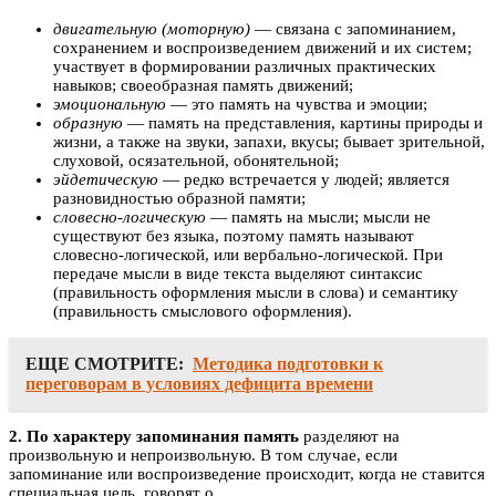
двигательную (моторную)
— связана с запоминанием,
сохранением и воспроизведением движений и их систем;
участвует в формировании различных практических
навыков; своеобразная память движений;
эмоциональную
— это память на чувства и эмоции;
образную
— память на представления, картины природы и
жизни, а также на звуки, запахи, вкусы; бывает зрительной,
слуховой, осязательной, обонятельной;
эйдетическую
— редко встречается у людей; является
разновидностью образной памяти;
словесно-логическую
— память на мысли; мысли не
существуют без языка, поэтому память называют
словесно-логической, или вербально-логической. При
передаче мысли в виде текста выделяют синтаксис
(правильность оформления мысли в слова) и семантику
(правильность смыслового оформления).
ЕЩЕ СМОТРИТЕ:
Методика подготовки к
переговорам в условиях дефицита времени
2. По характеру запоминания память
разделяют на
произвольную и непроизвольную. В том случае, если
запоминание или воспроизведение происходит, когда не ставится
специальная цель, говорят о