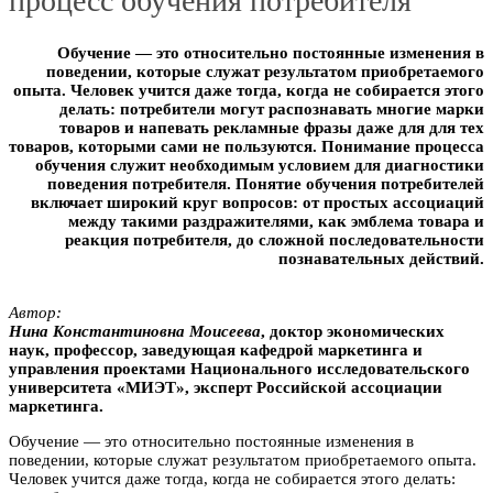
процесс обучения потребителя
Обучение — это относительно постоянные изменения в
поведении, которые служат результатом приобретаемого
опыта. Человек учится даже тогда, когда не собирается этого
делать: потребители могут распознавать многие марки
товаров и напевать рекламные фразы даже для для тех
товаров, которыми сами не пользуются. Понимание процесса
обучения служит необходимым условием для диагностики
поведения потребителя. Понятие обучения потребителей
включает широкий круг вопросов: от простых ассоциаций
между такими раздражителями, как эмблема товара и
реакция потребителя, до сложной последовательности
познавательных действий.
Автор:
Hина Koнcтантинoвнa Moиceeва
, дoктop экономических
наук, пpoфеccор, заведующая кафедрой маркетинга и
управления проектами Национального исследовательского
университета «MИЭT», эксперт Российской ассоциации
мapкетинга.
Обучение — это относительно постоянные изменения в
поведении, которые служат результатом приобретаемого опыта.
Человек учится даже тогда, когда не собирается этого делать: