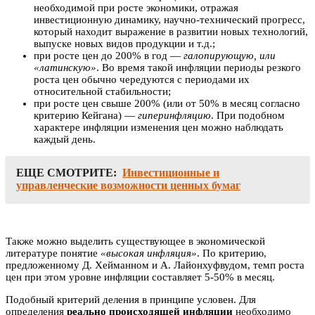
необходимой при росте экономики, отражая
инвестиционную динамику, научно-технический прогресс,
который находит выражение в развитии новых технологий,
выпуске новых видов продукции и т.д.;
при росте цен до 200% в год —
галопирующую, или
«латинскую»
. Во время такой инфляции периоды резкого
роста цен обычно чередуются с периодами их
относительной стабильности;
при росте цен свыше 200% (или от 50% в месяц согласно
критерию Кейгана) —
гиперинфляцию
. При подобном
характере инфляции изменения цен можно наблюдать
каждый день.
ЕЩЕ СМОТРИТЕ:
Инвестиционные и
управленческие возможности ценных бумаг
Также можно выделить существующее в экономической
литературе понятие
«высокая инфляция»
. По критерию,
предложенному Д. Хейманном и А. Лайонхуфвудом, темп роста
цен при этом уровне инфляции составляет 5-50% в месяц.
Подобный критерий деления в принципе условен. Для
определения
реально происходящей инфляции
необходимо