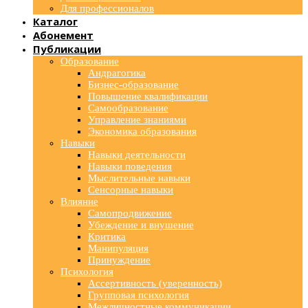
Для профессионалов
Каталог
Абонемент
Публикации
Образование
Андрагогика
Бизнес-образование
Повышение квалификации
Самообразование
Управление знаниями
Экономика образования
Навыки
Навыки деятельности
Навыки поведения
Мыслительные навыки
Сенсорные навыки
Влияние
Самопродвижение
Убеждение и внушение
Критика
Манипуляция
Принуждение
Психология
Ассертивность (уверенность)
Групповая психология
Межличностные коммуникации