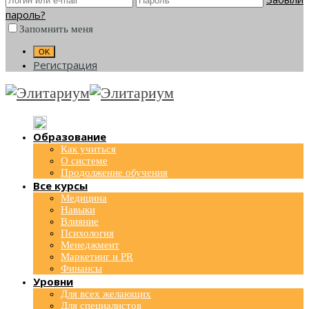
пароль?
Запомнить меня
Регистрация
Образование
Как учиться
О системе
Продолжение обучения
Все курсы
Медицина
Навыки
Влияние
Психология
Менеджмент
Маркетинг и PR
Финансы
Уровни
Для всех желающих
Для специалистов