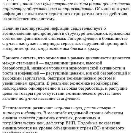
выяснить,
насколько существующие темпы роста цен изменяют
параметры общественного воспроизводства
. Обычно ползучая
инфляция не оказывает серьезного отрицательного воздействия
на хозяйственную систему.
Наличие галопирующей инфляции свидетельствует о
возникновении диспропорций в структуре экономики, кризисном
состоянии финансовой системы. Гиперинфляция в большинстве
случаев наступает в периоды серьезных нарушений пропорций
воспроизводства, когда экономика близка к краху.
Принято считать, что экономика в рамках цикличности движется
между стагнацией — падающими ценами, высокой
безработицей, низкими уровнями экономической активности и
роста и инфляцией — растущими ценами, низкой безработицей и
высокими зарплатами, быстрым экономическим ростом и
увеличением кредита. В реальной экономике неоднократно
наблюдались одновременно и высокая безработица, и растущие
цены на товары при отсутствии экономического роста; такое
явление получило название стагфляция.
Исследователи различают
национальную, региональную и
мировую инфляцию
. В масштабе отдельной страны объектом
анализа является динамика оптовых, розничных и
потребительских цен, дефлятор ВНП. Подобные показатели
анализируются на уровне объединения стран (ЕС) и мирового