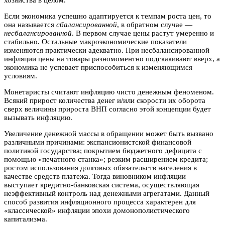
хозяйства в целом.
Если экономика успешно адаптируется к темпам роста цен, то
она называется
сбалансированной
, в обратном случае —
несбалансированной
. В первом случае цены растут умеренно и
стабильно. Остальные макроэкономические показатели
изменяются практически адекватно. При несбалансированной
инфляции цены на товары разномоментно подскакивают вверх, а
экономика не успевает приспособиться к изменяющимся
условиям.
Монетаристы считают инфляцию чисто денежным феноменом.
Всякий прирост количества денег и/или скорости их оборота
сверх величины прироста ВНП согласно этой концепции будет
вызывать инфляцию.
Увеличение денежной массы в обращении может быть вызвано
различными причинами: экспансионистской финансовой
политикой государства; покрытием бюджетного дефицита с
помощью «печатного станка»; резким расширением кредита;
ростом использования долговых обязательств населения в
качестве средств платежа. Тогда виновником инфляции
выступает кредитно-банковская система, осуществляющая
неэффективный контроль над денежными агрегатами. Данный
способ развития инфляционного процесса характерен для
«классической» инфляции эпохи домонополистического
капитализма.