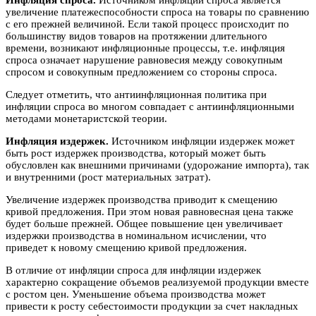
Инфляция спроса.
Источником инфляции спроса является
увеличение платежеспособности спроса на товары по сравнению
с его прежней величиной. Если такой процесс происходит по
большинству видов товаров на протяжении длительного
времени, возникают инфляционные процессы, т.е. инфляция
спроса означает нарушение равновесия между совокупным
спросом и совокупным предложением со стороны спроса.
Следует отметить, что антиинфляционная политика при
инфляции спроса во многом совпадает с антиинфляционными
методами монетаристской теории.
Инфляция издержек.
Источником инфляции издержек может
быть рост издержек производства, который может быть
обусловлен как внешними причинами (удорожание импорта), так
и внутренними (рост материальных затрат).
Увеличение издержек производства приводит к смещению
кривой предложения. При этом новая равновесная цена также
будет больше прежней. Общее повышение цен увеличивает
издержки производства в номинальном исчислении, что
приведет к новому смещению кривой предложения.
В отличие от инфляции спроса для инфляции издержек
характерно сокращение объемов реализуемой продукции вместе
с ростом цен. Уменьшение объема производства может
привести к росту себестоимости продукции за счет накладных