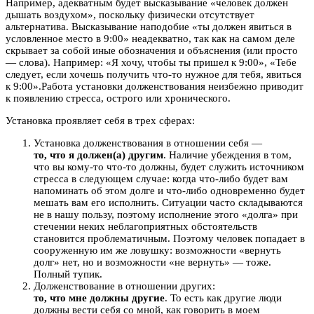
Например, адекватным будет высказывание «человек должен
дышать воздухом», поскольку физически отсутствует
альтернатива. Высказывание наподобие «ты должен явиться в
условленное место в 9:00» неадекватно, так как на самом деле
скрывает за собой иные обозначения и объяснения (или просто
— слова). Например: «Я хочу, чтобы ты пришел к 9:00», «Тебе
следует, если хочешь получить что-то нужное для тебя, явиться
к 9:00».Работа установки долженствования неизбежно приводит
к появлению стресса, острого или хронического.
Установка проявляет себя в трех сферах:
Установка долженствования в отношении себя —
то, что я должен(а) другим
. Наличие убеждения в том,
что вы кому-то что-то должны, будет служить источником
стресса в следующем случае: когда что-либо будет вам
напоминать об этом долге и что-либо одновременно будет
мешать вам его исполнить. Ситуации часто складываются
не в нашу пользу, поэтому исполнение этого «долга» при
стечении неких неблагоприятных обстоятельств
становится проблематичным. Поэтому человек попадает в
сооруженную им же ловушку: возможности «вернуть
долг» нет, но и возможности «не вернуть» — тоже.
Полный тупик.
Долженствование в отношении других:
то, что мне должны другие
. То есть как другие люди
должны вести себя со мной, как говорить в моем