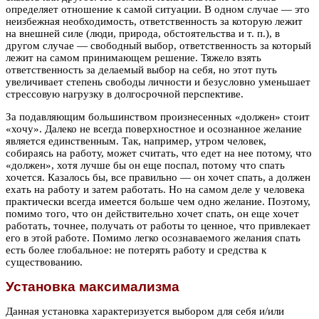
определяет отношение к самой ситуации. В одном случае — это
неизбежная необходимость, ответственность за которую лежит
на внешней силе (люди, природа, обстоятельства и т. п.), в
другом случае — свободный выбор, ответственность за который
лежит на самом принимающем решение. Тяжело взять
ответственность за делаемый выбор на себя, но этот путь
увеличивает степень свободы личности и безусловно уменьшает
стрессовую нагрузку в долгосрочной перспективе.
За подавляющим большинством произнесенных «должен» стоит
«хочу». Далеко не всегда поверхностное и осознанное желание
является единственным. Так, например, утром человек,
собираясь на работу, может считать, что едет на нее потому, что
«должен», хотя лучше бы он еще поспал, потому что спать
хочется. Казалось бы, все правильно — он хочет спать, а должен
ехать на работу и затем работать. Но на самом деле у человека
практически всегда имеется больше чем одно желание. Поэтому,
помимо того, что он действительно хочет спать, он еще хочет
работать, точнее, получать от работы то ценное, что привлекает
его в этой работе. Помимо легко осознаваемого желания спать
есть более глобальное: не потерять работу и средства к
существованию.
Установка максимализма
Данная установка характеризуется выбором для себя и/или