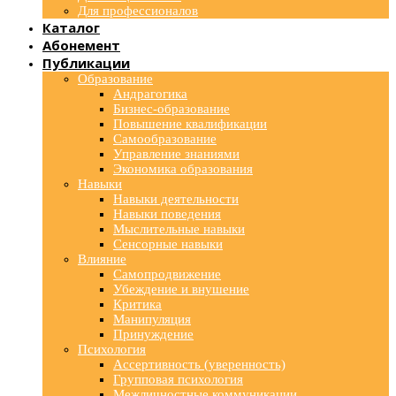
Для профессионалов
Каталог
Абонемент
Публикации
Образование
Андрагогика
Бизнес-образование
Повышение квалификации
Самообразование
Управление знаниями
Экономика образования
Навыки
Навыки деятельности
Навыки поведения
Мыслительные навыки
Сенсорные навыки
Влияние
Самопродвижение
Убеждение и внушение
Критика
Манипуляция
Принуждение
Психология
Ассертивность (уверенность)
Групповая психология
Межличностные коммуникации