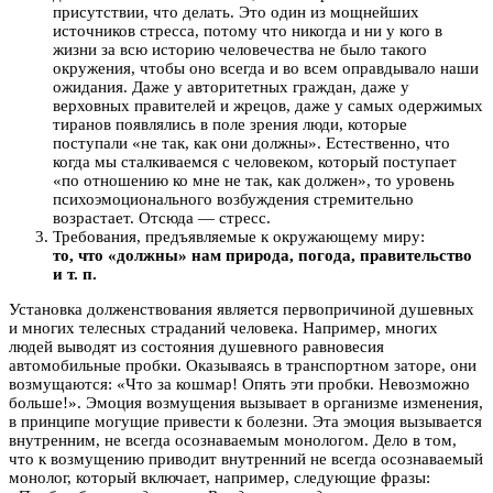
присутствии, что делать. Это один из мощнейших
источников стресса, потому что никогда и ни у кого в
жизни за всю историю человечества не было такого
окружения, чтобы оно всегда и во всем оправдывало наши
ожидания. Даже у авторитетных граждан, даже у
верховных правителей и жрецов, даже у самых одержимых
тиранов появлялись в поле зрения люди, которые
поступали «не так, как они должны». Естественно, что
когда мы сталкиваемся с человеком, который поступает
«по отношению ко мне не так, как должен», то уровень
психоэмоционального возбуждения стремительно
возрастает. Отсюда — стресс.
Требования, предъявляемые к окружающему миру:
то, что «должны» нам природа, погода, правительство
и т. п.
Установка долженствования является первопричиной душевных
и многих телесных страданий человека. Например, многих
людей выводят из состояния душевного равновесия
автомобильные пробки. Оказываясь в транспортном заторе, они
возмущаются: «Что за кошмар! Опять эти пробки. Невозможно
больше!». Эмоция возмущения вызывает в организме изменения,
в принципе могущие привести к болезни. Эта эмоция вызывается
внутренним, не всегда осознаваемым монологом. Дело в том,
что к возмущению приводит внутренний не всегда осознаваемый
монолог, который включает, например, следующие фразы: