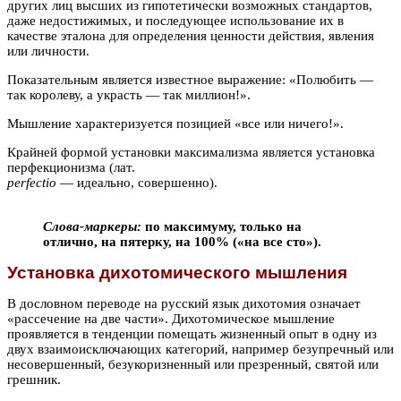
других лиц высших из гипотетически возможных стандартов,
даже недостижимых, и последующее использование их в
качестве эталона для определения ценности действия, явления
или личности.
Показательным является известное выражение: «Полюбить —
так королеву, а украсть — так миллион!».
Мышление характеризуется позицией «все или ничего!».
Крайней формой установки максимализма является установка
перфекционизма (лат.
perfectio
— идеально, совершенно).
Слова-маркеры:
по максимуму, только на
отлично, на пятерку, на 100% («на все сто»).
Установка дихотомического мышления
В дословном переводе на русский язык дихотомия означает
«рассечение на две части». Дихотомическое мышление
проявляется в тенденции помещать жизненный опыт в одну из
двух взаимоисключающих категорий, например безупречный или
несовершенный, безукоризненный или презренный, святой или
грешник.