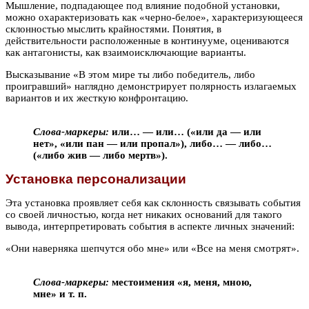
Мышление, подпадающее под влияние подобной установки,
можно охарактеризовать как «черно-белое», характеризующееся
склонностью мыслить крайностями. Понятия, в
действительности расположенные в континууме, оцениваются
как антагонисты, как взаимоисключающие варианты.
Высказывание «В этом мире ты либо победитель, либо
проигравший» наглядно демонстрирует полярность излагаемых
вариантов и их жесткую конфронтацию.
Слова-маркеры:
или… — или… («или да — или
нет», «или пан — или пропал»), либо… — либо…
(«либо жив — либо мертв»).
Установка персонализации
Эта установка проявляет себя как склонность связывать события
со своей личностью, когда нет никаких оснований для такого
вывода, интерпретировать события в аспекте личных значений:
«Они наверняка шепчутся обо мне» или «Все на меня смотрят».
Слова-маркеры:
местоимения «я, меня, мною,
мне» и т. п.