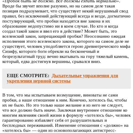
«Пробок быть не должно. Все должны ездить нормально»
.
Вроде бы звучит вполне разумно, но на самом деле такая
позиция подразумевает, что существует некий нерушимый свод
правил, без исключений действующий всегда и везде, догматично
постулирующий, что пробки находятся вне закона и их
образование недопустимо ни в коем случае. Но кто и когда
создал такой закон и ввел его в действие? Может быть, это
вселенский закон, запрещающий пробки? Неосознанно ожидая
исполнения этого вселенского закона, которого на самом деле не
существует, человек уподобляется герою древнегреческого мифа
Сизифу, которого боги обрекли на бесконечный и
безрезультатный труд: вечно вкатывать на гору тяжелый камень,
который, едва достигнув вершины, срывался вниз.
ЕЩЕ СМОТРИТЕ:
Дыхательные упражнения для
укрепления нервной системы
В том, что мы испытываем возмущение, виноваты не сами
пробки, а наше отношение к ним. Конечно, хотелось бы, чтобы
их не было. Но это только наше желание и из него не следует,
что все должно быть иначе. Заключая внутреннее отношение ко
многим явлениям своей жизни в формулу «хотелось бы», человек
гарантированно избавляет себя от разрушительных и
бесплодных переживаний. Изменение отношения с «должно» на
«хотелось бы» — один из основополагающих антистресс-