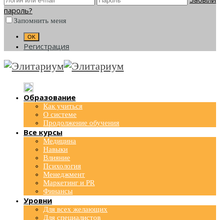
пароль?
Запомнить меня
Регистрация
Образование
Как учиться
О системе
Продолжение обучения
Все курсы
Медицина
Навыки
Влияние
Психология
Менеджмент
Маркетинг и PR
Финансы
Уровни
Для всех желающих
Для специалистов