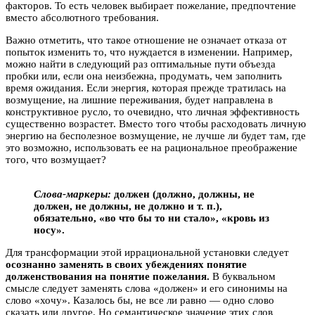
факторов. То есть человек выбирает пожелание, предпочтение
вместо абсолютного требования.
Важно отметить, что такое отношение не означает отказа от
попыток изменить то, что нуждается в изменении. Например,
можно найти в следующий раз оптимальные пути объезда
пробки или, если она неизбежна, продумать, чем заполнить
время ожидания. Если энергия, которая прежде тратилась на
возмущение, на лишние переживания, будет направлена в
конструктивное русло, то очевидно, что личная эффективность
существенно возрастет. Вместо того чтобы расходовать личную
энергию на бесполезное возмущение, не лучше ли будет там, где
это возможно, использовать ее на рациональное преображение
того, что возмущает?
Слова-маркеры:
должен (должно, должны, не
должен, не должны, не должно и т. п.),
обязательно, «во что бы то ни стало», «кровь из
носу».
Для трансформации этой иррациональной установки следует
осознанно заменять в своих убеждениях понятие
долженствования на понятие пожелания.
В буквальном
смысле следует заменять слова «должен» и его синонимы на
слово «хочу». Казалось бы, не все ли равно — одно слово
сказать или другое. Но семантическое значение этих слов