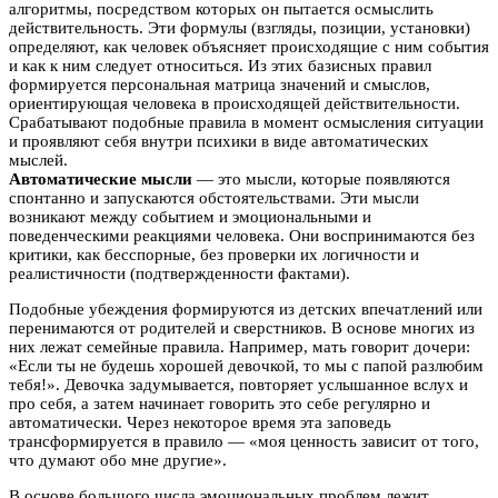
алгоритмы, посредством которых он пытается осмыслить
действительность. Эти формулы (взгляды, позиции, установки)
определяют, как человек объясняет происходящие с ним события
и как к ним следует относиться. Из этих базисных правил
формируется персональная матрица значений и смыслов,
ориентирующая человека в происходящей действительности.
Срабатывают подобные правила в момент осмысления ситуации
и проявляют себя внутри психики в виде автоматических
мыслей.
Автоматические мысли
— это мысли, которые появляются
спонтанно и запускаются обстоятельствами. Эти мысли
возникают между событием и эмоциональными и
поведенческими реакциями человека. Они воспринимаются без
критики, как бесспорные, без проверки их логичности и
реалистичности (подтвержденности фактами).
Подобные убеждения формируются из детских впечатлений или
перенимаются от родителей и сверстников. В основе многих из
них лежат семейные правила. Например, мать говорит дочери:
«Если ты не будешь хорошей девочкой, то мы с папой разлюбим
тебя!». Девочка задумывается, повторяет услышанное вслух и
про себя, а затем начинает говорить это себе регулярно и
автоматически. Через некоторое время эта заповедь
трансформируется в правило — «моя ценность зависит от того,
что думают обо мне другие».
В основе большого числа эмоциональных проблем лежит