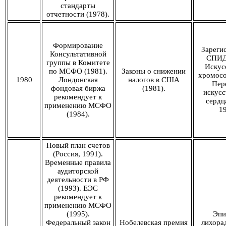
стандарты
отчетности (1978).
Формирование
Зареги
Консультативной
СПИД 
группы в Комитете
Искус
по МСФО (1981).
Законы о снижении
хромосо
1980
Лондонская
налогов в США
Пер
фондовая биржа
(1981).
искусс
рекомендует к
сердц
применению МСФО
19
(1984).
Новый план счетов
(Россия, 1991).
Временные правила
аудиторской
деятельности в РФ
(1993). ЕЭС
рекомендует к
применению МСФО
(1995).
Эпи
Федеральный закон
Нобелевская премия
лихора