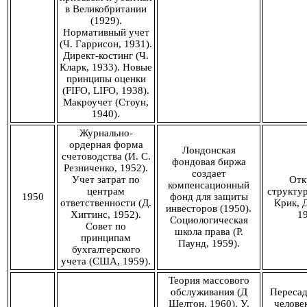
в Великобритании
(1929).
Нормативный учет
(Ч. Гаррисон, 1931).
Директ-костинг (Ч.
Кларк, 1933). Новые
принципы оценки
(FIFO, LIFO, 1938).
Макроучет (Стоун,
1940).
Журнально-
ордерная форма
Лондонская
счетоводства (И. С.
фондовая биржа
Резниченко, 1952).
создает
Учет затрат по
Отк
компенсационный
центрам
структу
1950
фонд для защиты
ответственности (Д.
Крик, Д
инвесторов (1950).
Хиггинс, 1952).
19
Социологическая
Совет по
школа права (Р.
принципам
Паунд, 1959).
бухгалтерского
учета (США, 1959).
Теория массового
обслуживания (Д
Пересад
Шелтон, 1960). У.
человек