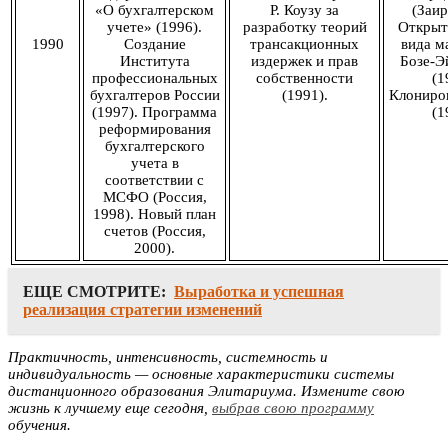
«О бухгалтерском
Р. Коузу за
(Заир
учете» (1996).
разработку теорий
Открыт
1990
Создание
трансакционных
вида м
Института
издержек и прав
Бозе-Э
профессиональных
собственности
(1
бухгалтеров России
(1991).
Клониро
(1997). Программа
(1
реформирования
бухгалтерского
учета в
соответствии с
МСФО (Россия,
1998). Новый план
счетов (Россия,
2000).
ЕЩЕ СМОТРИТЕ:
Выработка и успешная
реализация стратегии изменений
Практичность, интенсивность, системность и
индивидуальность — основные характеристики системы
дистанционного образования Элитариума. Измените свою
жизнь к лучшему еще сегодня,
выбрав свою программу
обучения.