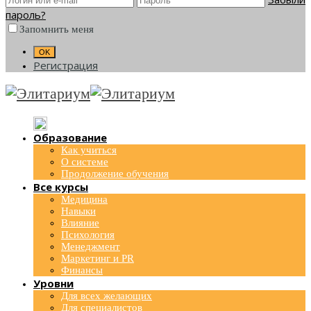
пароль?
Запомнить меня
Регистрация
Образование
Как учиться
О системе
Продолжение обучения
Все курсы
Медицина
Навыки
Влияние
Психология
Менеджмент
Маркетинг и PR
Финансы
Уровни
Для всех желающих
Для специалистов