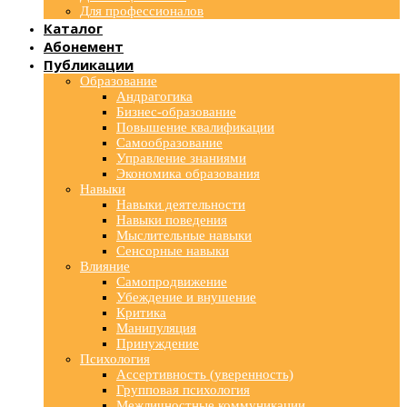
Для профессионалов
Каталог
Абонемент
Публикации
Образование
Андрагогика
Бизнес-образование
Повышение квалификации
Самообразование
Управление знаниями
Экономика образования
Навыки
Навыки деятельности
Навыки поведения
Мыслительные навыки
Сенсорные навыки
Влияние
Самопродвижение
Убеждение и внушение
Критика
Манипуляция
Принуждение
Психология
Ассертивность (уверенность)
Групповая психология
Межличностные коммуникации