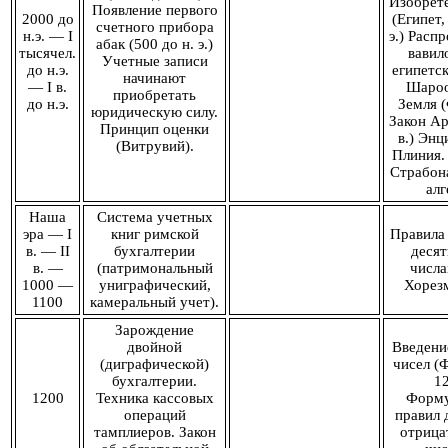
Изобрете
Появление первого
2000 до
(Египет,
счетного прибора
н.э. — I
э.) Расп
абак (500 до н. э.)
тысячел.
вавил
Учетные записи
до н.э.
египетск
начинают
— I в.
Шароо
приобретать
до н.э.
Земля (
юридическую силу.
Закон Ар
Принцип оценки
в.) Энц
(Витрувий).
Плиния.
Страбона
алг
Наша
Система учетных
эра — I
книг римской
Правила 
в. — II
бухгалтерии
деся
в. —
(патримональный
числа
1000 —
униграфический,
Хорезм
1100
камеральный учет).
Зарождение
двойной
Введени
(диграфической)
чисел (
бухгалтерии.
12
1200
Техника кассовых
Форму
операций
правил 
тамплиеров. Закон
отрица