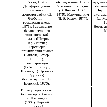
Гюгли, 1870).
обследование (1870).
предельн
Дифференциация
Устойчивость рядов
Чебышев
счетов в
(В. Лексис, 1875-
Перио
логисмографии (Д.
1879). Маржинализм
система
Чербони —
(Д. Б. Кларк, 1877).
(Д. Ме
тосканская школа,
18
1873). Зарождение
Неопози
балансоведения:
М
экономический
анализ (Штерн,
Шер, Ляйтнер,
Герстнер);
юридический анализ
(Байгель, Ремер,
Порциг);
популяризация
(Губер, Брозиус,
Шенвандт). Тройная
(русская)
бухгалтерия (Ф. В.
Езерский, 1876).
Иститут присяжных
бухгалтеров Англии
и Шотландии
(1880). Первый
русский