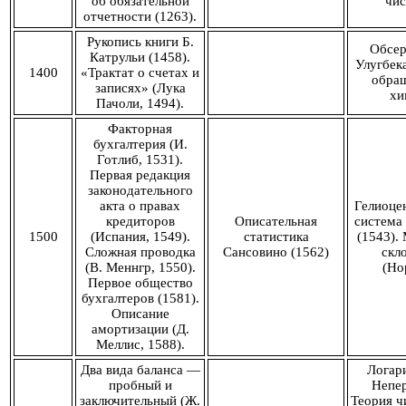
об обязательной
чис
отчетности (1263).
Рукопись книги Б.
Обсер
Катрульи (1458).
Улугбек
1400
«Трактат о счетах и
обращ
записях» (Лука
хи
Пачоли, 1494).
Факторная
бухгалтерия (И.
Готлиб, 1531).
Первая редакция
законодательного
акта о правах
Гелиоце
кредиторов
Описательная
система
1500
(Испания, 1549).
статистика
(1543).
Сложная проводка
Сансовино (1562)
скл
(В. Меннгр, 1550).
(Но
Первое общество
бухгалтеров (1581).
Описание
амортизации (Д.
Меллис, 1588).
Два вида баланса —
Логар
пробный и
Непер
заключительный (Ж.
Теория ч