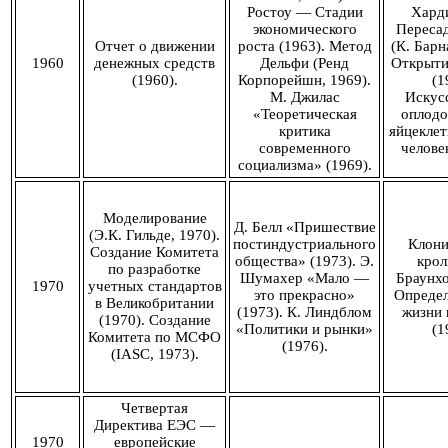
Ростоу — Стадии
Харди
экономического
Пересад
Отчет о движении
роста (1963). Метод
(К. Барн
1960
денежных средств
Дельфи (Ренд
Открыти
(1960).
Корпорейшн, 1969).
(1
М. Джилас
Искус
«Теоретическая
оплодо
критика
яйцеклет
современного
человек
социализма» (1969).
Моделирование
Д. Белл «Пришествие
(Э.К. Гильде, 1970).
постиндустриального
Клони
Создание Комитета
общества» (1973). Э.
крол
по разработке
Шумахер «Мало —
Браунхо
1970
учетных стандартов
это прекрасно»
Определ
в Великобритании
(1973). К. Линдблом
жизни 
(1970). Создание
«Политики и рынки»
(1
Комитета по МСФО
(1976).
(IASC, 1973).
Четвертая
Директива ЕЭС —
1970
европейские