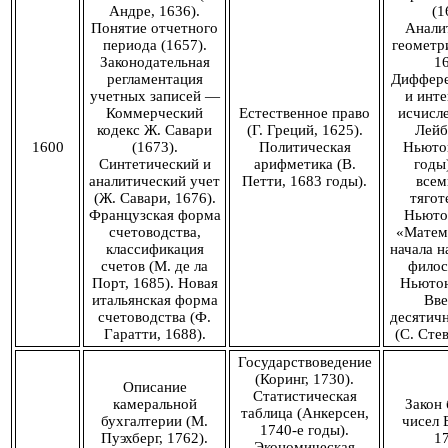
Андре, 1636).
(1
Понятие отчетного
Анали
периода (1657).
геометри
Законодательная
16
регламентация
Диффере
учетных записей —
и инте
Коммерческий
Естественное право
исчисле
кодекс Ж. Савари
(Г. Греций, 1625).
Лейб
1600
(1673).
Политическая
Ньютон
Синтетический и
арифметика (В.
годы)
аналитический учет
Петти, 1683 годы).
всем
(Ж. Савари, 1676).
тягот
Французская форма
Ньютон
счетоводства,
«Матем
классификация
начала н
счетов (М. де ла
филос
Порт, 1685). Новая
Ньютон
итальянская форма
Вве
счетоводства (Ф.
десятич
Гаратти, 1688).
(С. Стев
Государствоведение
(Коринг, 1730).
Описание
Статистическая
камеральной
Закон
таблица (Анкерсен,
бухгалтерии (М.
чисел 
1740-е годы).
Пуэхберг, 1762).
17
Экономическая