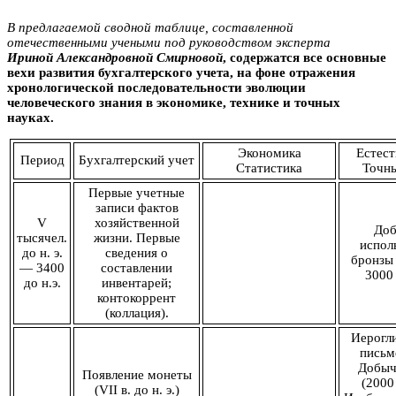
В предлагаемой сводной таблице, составленной
отечественными учеными под руководством эксперта
Ириной Aлександровной Смирновой
, содержатся все основные
вехи развития бухгалтерского учета, на фоне отражения
хронологической последовательности эволюции
человеческого знания в экономике, технике и точных
науках.
Экономика
Естест
Период
Бухгалтерский учет
Статистика
Точны
Первые учетные
записи фактов
V
хозяйственной
Доб
тысячел.
жизни. Первые
испол
до н. э.
сведения о
бронзы 
— 3400
составлении
3000 
до н.э.
инвентарей;
контокоррент
(коллация).
Иерогл
письм
Добыч
Появление монеты
(2000 
(VII в. до н. э.)