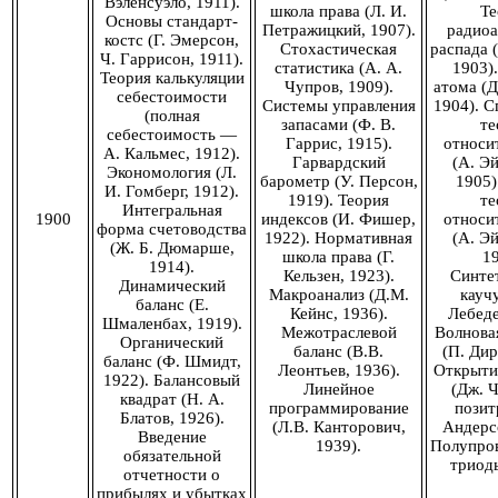
Вэленсуэло, 1911).
школа права (Л. И.
Те
Основы стандарт-
Петражицкий, 1907).
радиоа
костс (Г. Эмерсон,
Стохастическая
распада 
Ч. Гаррисон, 1911).
статистика (А. А.
1903)
Теория калькуляции
Чупров, 1909).
атома (Д
себестоимости
Системы управления
1904). С
(полная
запасами (Ф. В.
те
себестоимость —
Гаррис, 1915).
относи
А. Кальмес, 1912).
Гарвардский
(А. Э
Экономология (Л.
барометр (У. Персон,
1905)
И. Гомберг, 1912).
1919). Теория
те
Интегральная
1900
индексов (И. Фишер,
относи
форма счетоводства
1922). Нормативная
(А. Э
(Ж. Б. Дюмарше,
школа права (Г.
19
1914).
Кельзен, 1923).
Синте
Динамический
Макроанализ (Д.М.
каучу
баланс (Е.
Кейнс, 1936).
Лебеде
Шмаленбах, 1919).
Межотраслевой
Волнова
Органический
баланс (В.В.
(П. Дир
баланс (Ф. Шмидт,
Леонтьев, 1936).
Открыти
1922). Балансовый
Линейное
(Дж. Ч
квадрат (Н. А.
программирование
позит
Блатов, 1926).
(Л.В. Канторович,
Андерсо
Введение
1939).
Полупро
обязательной
триоды
отчетности о
прибылях и убытках