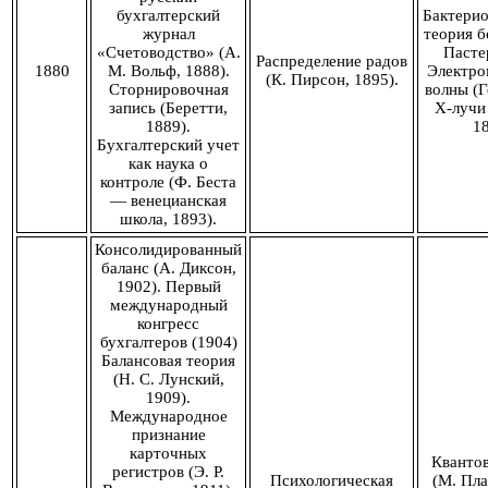
бухгалтерский
Бактерио
журнал
теория б
«Счетоводство» (А.
Пастер
Распределение радов
1880
М. Вольф, 1888).
Электро
(К. Пирсон, 1895).
Сторнировочная
волны (Г
запись (Беретти,
Х-лучи 
1889).
18
Бухгалтерский учет
как наука о
контроле (Ф. Беста
— венецианская
школа, 1893).
Консолидированный
баланс (А. Диксон,
1902). Первый
международный
конгресс
бухгалтеров (1904)
Балансовая теория
(Н. С. Лунский,
1909).
Международное
признание
карточных
Квантов
регистров (Э. Р.
Психологическая
(М. Пла