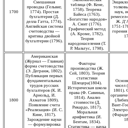
Смешанная
Энцикло
таблица (Ф. Кене,
проводка (Гельвиг,
толковы
1758). Теорема
1700
1774). Простая
наук, и
Байеса (1763).
бухгалтерия (Д.
ремесел»
«Богатство народов»
делла Гатта, 1774).
Ж. Д’
А. Смит (1776).
Английская система
1751-178
Графический метод
счетоводства —
горения 
(А. Кроме, 1782).
критика двойной
17
Теория
бухгалтерии (1796).
народонаселения (Т.
Р. Мальтус, 1798).
Американская
(Журнал — Главная)
Факторы
форма счетоводства
производства (Ж.
(Э. Дегранж, 1802).
Сей, 1803). Теория
Публикация первых
статистики
фундаментальных
Основ
Шлецера(1804).
трудов русских
чисел (
Историческая школа
бухгалтеров (К. И.
1801). 
права (Ф. Савиньи,
Арнольд, И.
органиче
1814). Анализ
1800
Ахматов 1809).
(Либих
стоимости (Д.
Появление счета
Вант-Го
Рикардо, 1817).
«Реализация» (И. С.
Электро
Моральная
Кине, 1817).
(Фараде
арифметика (И.
Зарождение науки
18
Бентам, 1834).
— формулировка
Статистика — наука