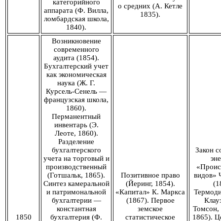
категорийного
о средних (А. Кетле
аппарата (Ф. Вилла,
1835).
ломбардская школа,
1840).
Возникновение
современного
аудита (1854).
Бухгалтерский учет
как экономическая
наука (Ж. Г.
Курсель-Сенель —
французская школа,
1860).
Перманентный
инвентарь (Э.
Леоте, 1860).
Разделение
бухгалтерского
Закон с
учета на торговый и
эне
производственный
«Проис
(Готшальк, 1865).
Позитивное право
видов» 
Синтез камеральной
(Йеринг, 1854).
(1
и патримональной
«Капитал» К. Маркса
Термоди
бухгалтерии —
(1867). Первое
Клауз
константная
земское
Томсон, 
1850
бухгалтерия (Ф.
статистическое
1865). Ц