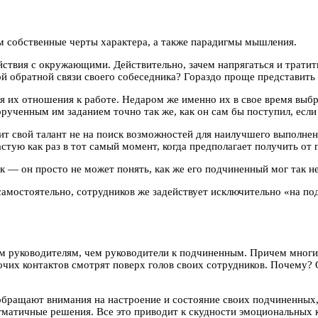
м собственные черты характера, а также парадигмы мышления.
ствия с окружающими. Действительно, зачем напрягаться и тратит
ой обратной связи своего собеседника? Гораздо проще представить
 их отношения к работе. Недаром же именно их в свое время выбр
рученным им заданием точно так же, как он сам бы поступил, если 
ит свой талант не на поиск возможностей для наилучшего выполнен
астую как раз в тот самый момент, когда предполагает получить от
к — он просто не может понять, как же его подчиненный мог так н
амостоятельно, сотрудников же задействует исключительно «на подх
м руководителям, чем руководители к подчиненным. Причем многи
чих контактов смотрят поверх голов своих сотрудников. Почему? Отв
обращают внимания на настроение и состояние своих подчиненных, 
матичные решения. Все это приводит к скудности эмоциональных к