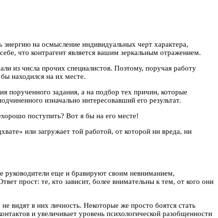
ь энергию на осмысление индивидуальных черт характера,
 себе, что контрагент является вашим зеркальным отражением.
али из числа прочих специалистов. Поэтому, поручая работу
бы находился на их месте.
ия порученного задания, а на подбор тех причин, которые
 подчиненного изначально интересовавший его результат.
ехорошо поступить? Вот я бы на его месте!
вате» или загружает той работой, от которой ни вреда, ни
е руководители еще и бравируют своим невниманием,
ет прост: те, кто зависит, более внимательны к тем, от кого они
не видят в них личность. Некоторые же просто боятся стать
онтактов и увеличивает уровень психологической разобщенности