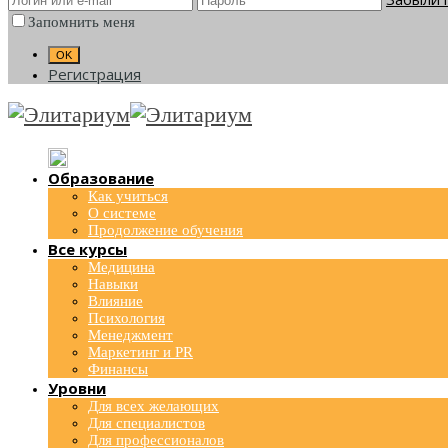
Запомнить меня
Регистрация
Образование
Как учиться
О системе
Продолжение обучения
Все курсы
Медицина
Навыки
Влияние
Психология
Менеджмент
Маркетинг и PR
Финансы
Уровни
Для всех желающих
Для специалистов
Для профессионалов