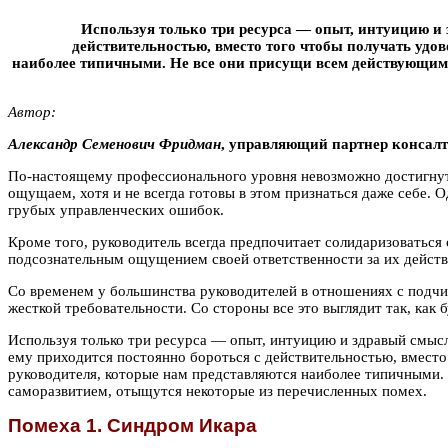
Используя только три ресурса — опыт, интуицию и 
действительностью, вместо того чтобы получать удо
наиболее типичными. Не все они присущи всем действующим 
Автор:
Александр Семенович Фpидмaн
, управляющий партнер консалт
По-настоящему профессионального уровня невозможно достигнуть
ощущаем, хотя и не всегда готовы в этом признаться даже себе.
грубых управленческих ошибок.
Кроме того, руководитель всегда предпочитает солидаризоваться
подсознательным ощущением своей ответственности за их действи
Со временем у большинства руководителей в отношениях с подчин
жесткой требовательности. Со стороны все это выглядит так, как
Используя только три ресурса — опыт, интуицию и здравый смысл
ему приходится постоянно бороться с действительностью, вмест
руководителя, которые нам представляются наиболее типичными. 
саморазвитием, отыщутся некоторые из перечисленных помех.
Помеха 1. Синдром Икара