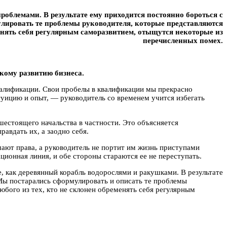
роблемами. В результате ему приходится постоянно бороться с
улировать те проблемы руководителя, которые представляются
енять себя регулярным саморазвитием, отыщутся некоторые из
перечисленных помех.
кому развитию бизнеса.
валификации. Свои пробелы в квалификации мы прекрасно
туицию и опыт, — руководитель со временем учится избегать
естоящего начальства в частности. Это объясняется
авдать их, а заодно себя.
чают права, а руководитель не портит им жизнь приступами
ционная линия, и обе стороны стараются ее не переступать.
, как деревянный корабль водорослями и ракушками. В результате
 Мы постарались сформулировать и описать те проблемы
бого из тех, кто не склонен обременять себя регулярным