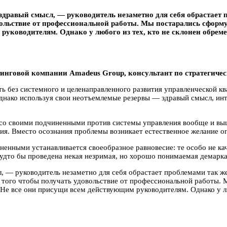
здравый смысл, — руководитель незаметно для себя обрастает п
вольствие от профессиональной работы. Мы постарались сформ
руководителям. Однако у любого из тех, кто не склонен обрем
инговой компании Аmаdеus Group, консультант по стратегичес
 без системного и целенаправленного развития управленческой к
 Однако используя свои неотъемлемые резервы — здравый смысл, ин
 со своими подчиненными против системы управления вообще и выш
я. Вместо осознания проблемы возникает естественное желание опр
енными устанавливается своеобразное равновесие: те особо не ка
 будто бы проведена некая незримая, но хорошо понимаемая демарка
, — руководитель незаметно для себя обрастает проблемами так же
о того чтобы получать удовольствие от профессиональной работы.
Не все они присущи всем действующим руководителям. Однако у лю