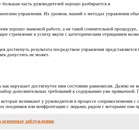
 большая часть руководителей хорошо разбирается в
ентами управления. Их уровень знаний о методах управления обыч
ремя хорошо знакомой работе, а не такой сомнительной процедуре,
щее стремление к успеху вкупе с категорическим отрицанием возм
дея достигнуть результата посредством управления представляется
век допустить не может.
как нарушает достигнутое ими состояние равновесия. Далеко не в
 набор дополнительных требований к содержанию уже привычной. 
 которые возникают у руководителя в процессе соприкосновения с
их поединков или конфронтации с людьми, рядом с которыми они п
а основные заблуждения