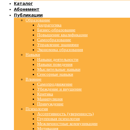
Каталог
Абонемент
Публикации
Образование
Андрагогика
Бизнес-образование
Повышение квалификации
Самообразование
Управление знаниями
Экономика образования
Навыки
Навыки деятельности
Навыки поведения
Мыслительные навыки
Сенсорные навыки
Влияние
Самопродвижение
Убеждение и внушение
Критика
Манипуляция
Принуждение
Психология
Ассертивность (уверенность)
Групповая психология
Межличностные коммуникации
Мотивация