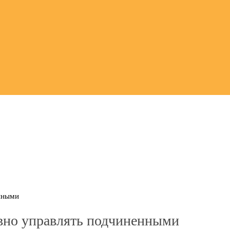
нными
вно управлять подчиненными