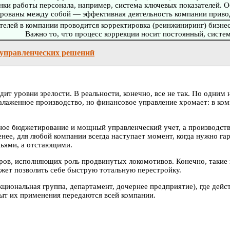
енки работы персонала, например, система ключевых показателей. 
рованы между собой — эффективная деятельность компании привод
ателей в компании проводится корректировка (реинжиниринг) бизне
Важно то, что процесс коррекции носит постоянный, систе
 управленческих решений
дит уровни зрелости. В реальности, конечно, все не так. По одним
алаженное производство, но финансовое управление хромает: в комп
ое бюджетирование и мощный управленческий учет, а производство 
енее, для любой компании всегда наступает момент, когда нужно г
ньями, а отстающими.
нтров, исполняющих роль продвинутых локомотивов. Конечно, такие
жет позволить себе быструю тотальную перестройку.
циональная группа, департамент, дочернее предприятие), где дейс
пыт их применения передаются всей компании.