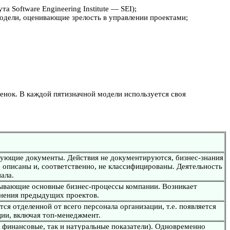
 Software Engineering Institute — SEI);
одели, оценивающие зрелость в управлении проектами;
нок. В каждой пятизначной модели используется своя
ирующие документы. Действия не документируются, бизнес-знания
е описаны и, соответственно, не классифицированы. Деятельность
ала.
сывающие основные бизнес-процессы компании. Возникает
лнения предыдущих проектов.
я отделенной от всего персонала организации, т.е. появляется
ции, включая топ-менеджмент.
 финансовые, так и натуральные показатели). Одновременно