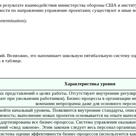
 в результате взаимодействия министерства обороны США и института
лости по направлению управление проектами; существуют и иные м
etermination);
й. Возможно, это напоминает школьную пятибалльную систему оце
 в таблице.
Характеристика уровня
ых представлений о целях работы. Отсутствуют внутренние регул
ают при увольнении работников). Бизнес-процессы в организации н
компании непрозрачна даже для основного персон
зойти начальный уровень. Появляются внутренние стандарты, опи
яемость: выполнение новых проектов основывается на опыте выпо
артизированы все бизнес-процессы. Система управления оказываетс
ний «свод законов». Этим законам следует весь персонал организа
система оценки эффективности бизнес-процессов (используются как