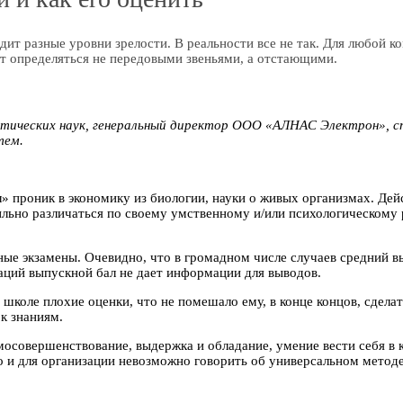
дит разные уровни зрелости. В реальности все не так. Для любой к
ет определяться не передовыми звеньями, а отстающими.
ических наук, генеральный директор ООО «АЛНАС Электрон», сп
тем.
» проник в экономику из биологии, науки о живых организмах. Дей
льно различаться по своему умственному и/или психологическому 
е экзамены. Очевидно, что в громадном числе случаев средний в
уаций выпускной бал не дает информации для выводов.
школе плохие оценки, что не помешало ему, в конце концов, сдела
к знаниям.
мосовершенствование, выдержка и обладание, умение вести себя в 
 и для организации невозможно говорить об универсальном методе