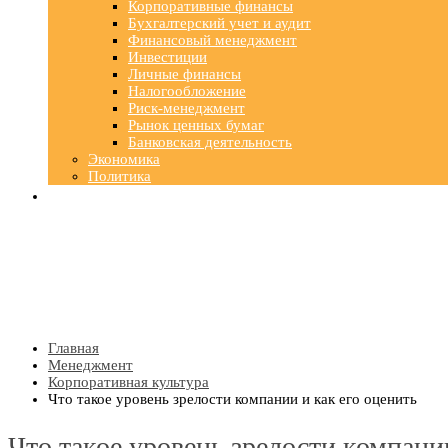
Корпоративные финансы
Бухгалтерский учет и аудит
Финансовый менеджмент
Инвестиции
Личные финансы
Налогообложение
Риск-менеджмент
Рынок ценных бумаг
Банковская деятельность
Экономика
Политика
Главная
Менеджмент
Корпоративная культура
Что такое уровень зрелости компании и как его оценить
Что такое уровень зрелости компании