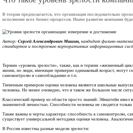
В теории предполагается, что организация последовательно прохо
исполнение всех бизнес-процессов. Иначе развитие компании буд
Автор:
Сергей Aлександрович Мишин,
кандидат физико-математ
стандартов и построению корпоративных информационных сис
Термин «уровень зрелости», также, как и термин «жизненный цикл
жизни, но люди, имеющие примерно одинаковый возраст, могут си
самоконтролю и самообладанию и т.п.
Типичным примером оценки человека являются школьные выпускны
человека. Не менее очевидно, что в таком же большом числе сит
Классический пример из области просто знаний: Эйнштейн имел в 
знаменитой личностью. Способности человека не сводятся только 
Также важны и черты характера: способность к самоконтролю, са
существует универсальной методики оценки человека. Аналогично
В России известны разные модели зрелости: