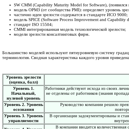
SW СММ (Capability Maturity Model for Software), (появился
модель ОРМЗ (от сообщества PMI): определяет уровень зре
частично идеи зрелости содержатся в стандарте ИСО 9000;
модель SPICE (Software Process Improvement and Capability d
стандарт ISO 15504;
CMMI интегрированная модель технологической зрелости;
модели зрелости консалтинговых фирм.
Большинство моделей используют пятиуровневую систему градаци
терминология. Сводная характеристика каждого уровня приведена
Уровень зрелости
(оценка, балл)
Уровень 1.
Работники действуют исхода из своих личн
Начальный,
не отделены от работников (знания пропад
нулевой уровень
Уровень 2. Уровень
Руководство компании решило прев
осознания
повтор
Уровень 3. Уровень
В организации задокументированы и станд
управляемости
внутрен
В компании вводится количественная 