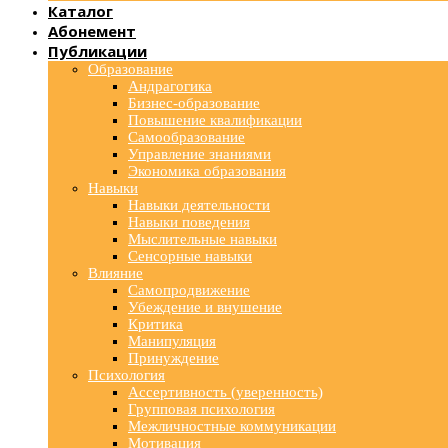
Каталог
Абонемент
Публикации
Образование
Андрагогика
Бизнес-образование
Повышение квалификации
Самообразование
Управление знаниями
Экономика образования
Навыки
Навыки деятельности
Навыки поведения
Мыслительные навыки
Сенсорные навыки
Влияние
Самопродвижение
Убеждение и внушение
Критика
Манипуляция
Принуждение
Психология
Ассертивность (уверенность)
Групповая психология
Межличностные коммуникации
Мотивация