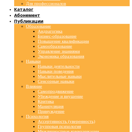
Для профессионалов
Каталог
Абонемент
Публикации
Образование
Андрагогика
Бизнес-образование
Повышение квалификации
Самообразование
Управление знаниями
Экономика образования
Навыки
Навыки деятельности
Навыки поведения
Мыслительные навыки
Сенсорные навыки
Влияние
Самопродвижение
Убеждение и внушение
Критика
Манипуляция
Принуждение
Психология
Ассертивность (уверенность)
Групповая психология
Межличностные коммуникации