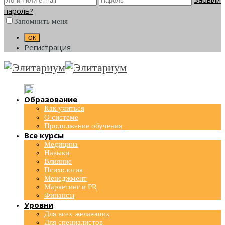
пароль?
Запомнить меня
Регистрация
Образование
Как учиться
О системе
Продолжение обучения
Все курсы
Медицина
Навыки
Влияние
Психология
Менеджмент
Маркетинг и PR
Финансы
Уровни
Для всех желающих
Для специалистов