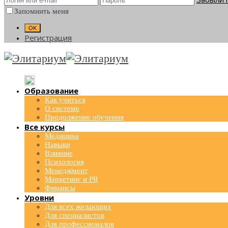
Запомнить меня
Регистрация
Образование
Как учиться
О системе
Продолжение обучения
Все курсы
Медицина
Навыки
Влияние
Психология
Менеджмент
Маркетинг и PR
Финансы
Уровни
Для всех желающих
Для специалистов
Для профессионалов