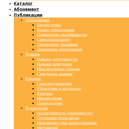
Каталог
Абонемент
Публикации
Образование
Андрагогика
Бизнес-образование
Повышение квалификации
Самообразование
Управление знаниями
Экономика образования
Навыки
Навыки деятельности
Навыки поведения
Мыслительные навыки
Сенсорные навыки
Влияние
Самопродвижение
Убеждение и внушение
Критика
Манипуляция
Принуждение
Психология
Ассертивность (уверенность)
Групповая психология
Межличностные коммуникации
Мотивация