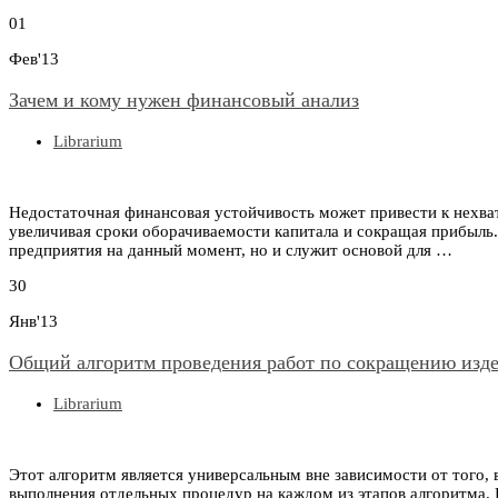
01
Фев'13
Зачем и кому нужен финансовый анализ
Librarium
Недостаточная финансовая устойчивость может привести к нехват
увеличивая сроки оборачиваемости капитала и сокращая прибыль.
предприятия на данный момент, но и служит основой для …
30
Янв'13
Общий алгоритм проведения работ по сокращению изд
Librarium
Этот алгоритм является универсальным вне зависимости от того, 
выполнения отдельных процедур на каждом из этапов алгоритма. 