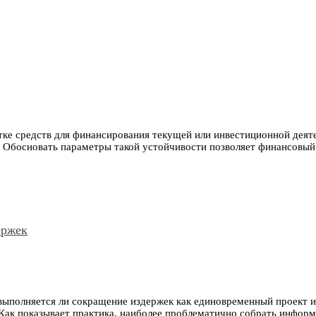
ке средств для финансирования текущей или инвестиционной деяте
 Обосновать параметры такой устойчивости позволяет финансовый 
ержек
выполняется ли сокращение издержек как единовременный проект ил
Как показывает практика, наиболее проблематично собрать информа