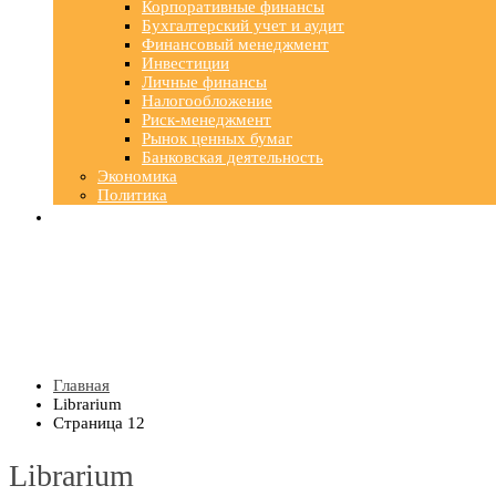
Корпоративные финансы
Бухгалтерский учет и аудит
Финансовый менеджмент
Инвестиции
Личные финансы
Налогообложение
Риск-менеджмент
Рынок ценных бумаг
Банковская деятельность
Экономика
Политика
Главная
Librarium
Страница 12
Librarium