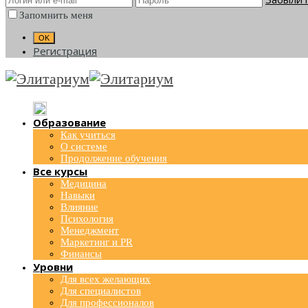
Запомнить меня
Регистрация
Образование
Как учиться
О системе
Продолжение обучения
Все курсы
Медицина
Навыки
Влияние
Психология
Менеджмент
Маркетинг и PR
Финансы
Уровни
Для всех желающих
Для специалистов
Для профессионалов