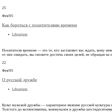
25
Фев'05
Как бороться с похитителями времени
Librarium
Похитители времени — это те, кто заставляет вас ждать, кому не
от них ожидать, вы сможете достичь своих целей, не обращая на
22
Фев'05
О русской дружбе
Librarium
Культ мужской дружбы — характерное явление русской культуры н
Толстого до коллективизма, коммуналок и дружбы шестидесятнико