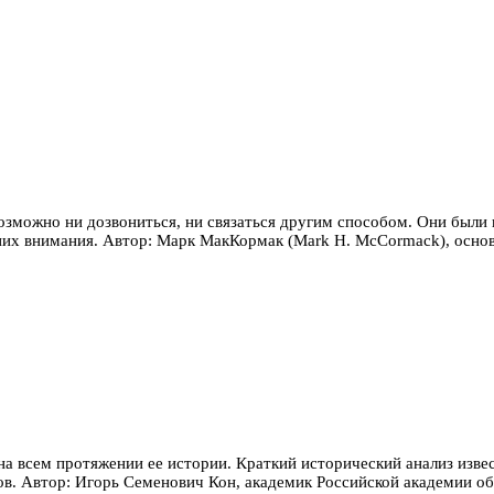
возможно ни дозвониться, ни связаться другим способом. Они были 
 них внимания. Автор: Марк МакКормак (Mark H. McCormack), осно
а всем протяжении ее истории. Краткий исторический анализ изве
в. Автор: Игорь Ceмeнoвич Кон, академик Российской академии обр