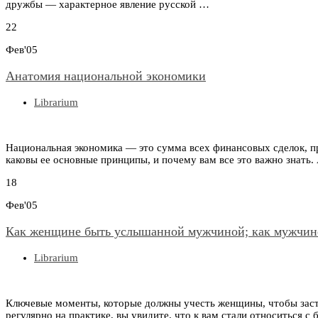
дружбы — характерное явление русской …
22
Фев'05
Анатомия национальной экономики
Librarium
Национальная экономика — это сумма всех финансовых сделок, про
каковы ее основные принципы, и почему вам все это важно знат
18
Фев'05
Как женщине быть услышанной мужчиной; как мужчи
Librarium
Ключевые моменты, которые должны учесть женщины, чтобы заст
регулярно на практике, вы увидите, что к вам стали относиться