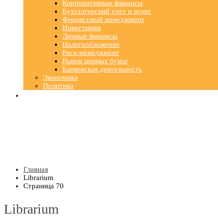
Корпоративные финансы
Бухгалтерский учет и аудит
Финансовый менеджмент
Инвестиции
Личные финансы
Налогообложение
Риск-менеджмент
Рынок ценных бумаг
Банковская деятельность
Экономика
Политика
Главная
Librarium
Страница 70
Librarium