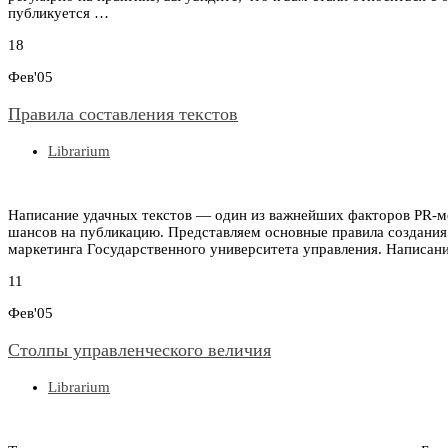
публикуется …
18
Фев'05
Правила составления текстов
Librarium
Написание удачных текстов — один из важнейших факторов PR-ме
шансов на публикацию. Представляем основные правила создания
маркетинга Государственного университета управления. Написан
11
Фев'05
Столпы управленческого величия
Librarium