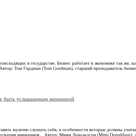
исходящих в государстве. Бизнес работает в экономике так же, как
ь. Автор: Том Гордман (Tom Gordman), старший преподаватель биз
не быть услышанным женщиной
авить мужчин слушать себя, и особенности которые должны учит
 с большим вниманием. Автор: Мими Дональдсон (Mimi Donaldson), 