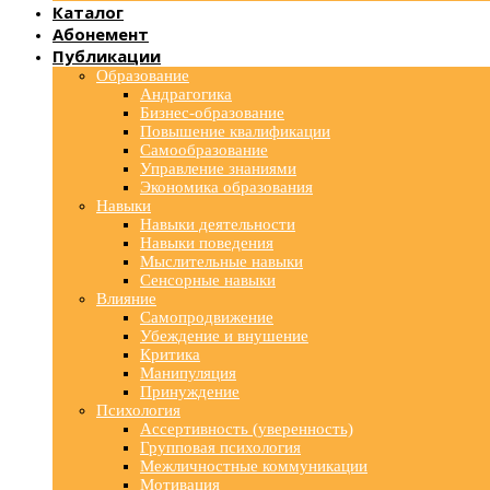
Каталог
Абонемент
Публикации
Образование
Андрагогика
Бизнес-образование
Повышение квалификации
Самообразование
Управление знаниями
Экономика образования
Навыки
Навыки деятельности
Навыки поведения
Мыслительные навыки
Сенсорные навыки
Влияние
Самопродвижение
Убеждение и внушение
Критика
Манипуляция
Принуждение
Психология
Ассертивность (уверенность)
Групповая психология
Межличностные коммуникации
Мотивация