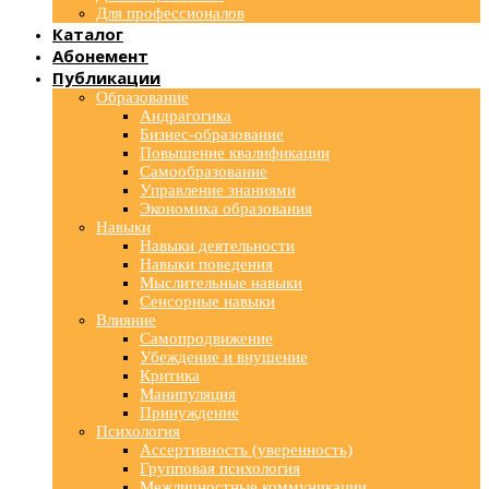
Для профессионалов
Каталог
Абонемент
Публикации
Образование
Андрагогика
Бизнес-образование
Повышение квалификации
Самообразование
Управление знаниями
Экономика образования
Навыки
Навыки деятельности
Навыки поведения
Мыслительные навыки
Сенсорные навыки
Влияние
Самопродвижение
Убеждение и внушение
Критика
Манипуляция
Принуждение
Психология
Ассертивность (уверенность)
Групповая психология
Межличностные коммуникации