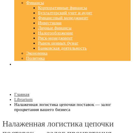
Финансы
Корпоративные финансы
Бухгалтерский учет и аудит
Финансовый менеджмент
Инвестиции
Личные финансы
Налогообложение
Риск-менеджмент
Рынок ценных бумаг
Банковская деятельность
Экономика
Политика
Главная
Librarium
Налаженная логистика цепочки поставок — залог
процветания вашего бизнеса
Налаженная логистика цепочки