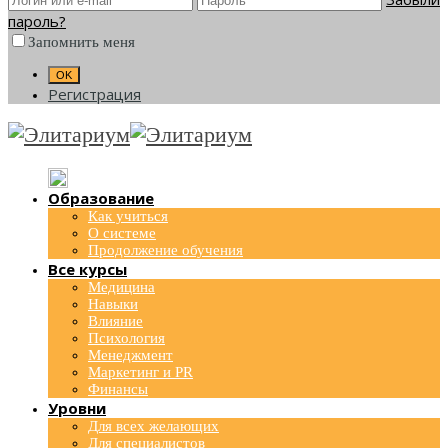
пароль?
Запомнить меня
Регистрация
Образование
Как учиться
О системе
Продолжение обучения
Все курсы
Медицина
Навыки
Влияние
Психология
Менеджмент
Маркетинг и PR
Финансы
Уровни
Для всех желающих
Для специалистов