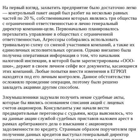
На первый взгляд, захватить предприятие было достаточно легко
— контрольный пакет акций был разбит на несколько равных
частей по 20 %, собственниками которых являлись три общества
с ограниченной ответственностью и лично генеральный
директор компании-цели. Первоначально планировалось
перехватить управление в обществах с ограниченной
ответственностью, Агрессоры собирались использовать
тривиальную схему со сменой участников компаний, а также их
единоличных исполнительных органов. Однако внезапно была
получена оперативная информация о том, что начальник
налоговой инспекции, в которой были зарегистрированы «ООО-
шки», держит в своем личном сейфе все документы, касающиеся
этих компаний. Любые попытки внести изменения в ЕГРЮЛ
находятся под его личным контролем. Данное обстоятельство
осложняло проведение операции, поэтому было решено
завладеть акциями другим способом.
Злоумышленники задумали получить некие судебные акты,
которые бы явились основанием списания акций с лицевых
счетов акционеров. Консультанты уже начали вести
предварительные переговоры с судьями, когда выяснилось, что
на данные акции службой судебных приставов наложен арест в
рамках арбитражного дела о взыскании с акционеров
задолженности по кредиту. Странным образом поручителем при
получении данных кредитов выступал генеральный директор
компании-цели, поэтому арест был наложен и на его пакет.