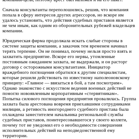
Сначала консультанты переполошились, решив, что компания
попала в сферу интересов других агрессоров, но вскоре им
удалось установить, что действия судебных приставов является
не чем иным, как одним из оборонительных рубежей владельцев
компании.
Юридическая фирма продолжала искать слабые стороны в
системе защиты компании, а заказчик тем временем начинал
терять терпение. Он не понимал, почему нельзя просто взять и
захватить предприятие. Вскоре его нервы, утомленные
постоянным ожиданием захвата, не выдержали, и он расторг
договор с осторожными консультантами. Инициатор
враждебного поглощения обратился к другим специалистам,
которые решили действовать по известному наполеоновскому
принципу: «Главное — ввязаться в бой, а там посмотрим».
Однако знакомство с искусством ведения военных действий не
помогло новоявленным корпоративным «стервятникам».
Попытка силового поглощения предприятия провалилась. Группа
захвата была арестована вовремя приехавшими сотрудниками
милиции, а ретивость иногороднего судебного пристава была
охлаждена заместителем начальника региональной службы
судебных приставов, поинтересовавшегося у своего коллеги,
почему тот не уведомил его о необходимости совершения
исполнительных действий на неподведомственной ему
территории.