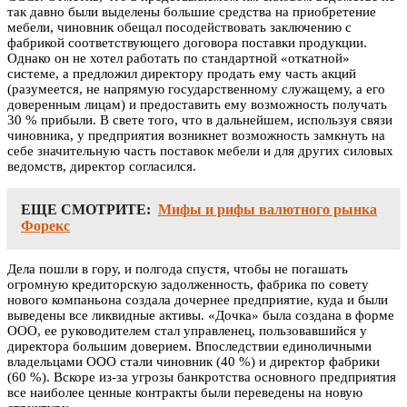
так давно были выделены большие средства на приобретение
мебели, чиновник обещал посодействовать заключению с
фабрикой соответствующего договора поставки продукции.
Однако он не хотел работать по стандартной «откатной»
системе, а предложил директору продать ему часть акций
(разумеется, не напрямую государственному служащему, а его
доверенным лицам) и предоставить ему возможность получать
30 % прибыли. В свете того, что в дальнейшем, используя связи
чиновника, у предприятия возникнет возможность замкнуть на
себе значительную часть поставок мебели и для других силовых
ведомств, директор согласился.
ЕЩЕ СМОТРИТЕ:
Мифы и рифы валютного рынка
Форекс
Дела пошли в гору, и полгода спустя, чтобы не погашать
огромную кредиторскую задолженность, фабрика по совету
нового компаньона создала дочернее предприятие, куда и были
выведены все ликвидные активы. «Дочка» была создана в форме
ООО, ее руководителем стал управленец, пользовавшийся у
директора большим доверием. Впоследствии единоличными
владельцами ООО стали чиновник (40 %) и директор фабрики
(60 %). Вскоре из-за угрозы банкротства основного предприятия
все наиболее ценные контракты были переведены на новую