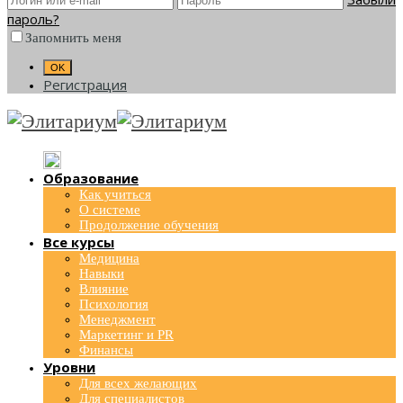
пароль?
Запомнить меня
Регистрация
Образование
Как учиться
О системе
Продолжение обучения
Все курсы
Медицина
Навыки
Влияние
Психология
Менеджмент
Маркетинг и PR
Финансы
Уровни
Для всех желающих
Для специалистов