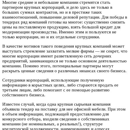
Многие средние и небольшие компании стремятся стать
партнером крупных корпораций, и дело здесь не только в
больших суммах контрактов, но и в престиже таких
взаимоотношений, повышении деловой репутации. Для победы в
тендерах ряд компаний готовы на многое: существенно снизить
цены на поставляемую продукцию, взять большой кредит для
модернизации производства. Именно этим и пользуются не
только корпорации, но и их отдельные сотрудники.
В качестве мотивов такого поведения крупных компаний может
выступать стремление захватить мелкие фирмы — не секрет, что
многие корпорации имеют разветвленную сеть дочерних
предприятий, занимающихся не только основном деятельностью
компании. Помимо этого, потенциальные партнеры могут
раскрыть ценные сведения о различных нюансах своего бизнеса.
Сотрудники корпораций, использующие полученную
информацию в корыстных целях, либо стараются продать ее
третьим лицам, либо помогают с ее помощью развитию
собственного бизнеса.
Известен случай, когда одна крупная сырьевая компания
объявила тендер на поставку для нее офисной мебели. При этом
в объем информации, подлежащей предоставлению для
конкурсного отбора, входили сведения о собственниках
компании (не номинальных, а реальных!), структуре
кредиторской задолженности, наименованиях и адресах