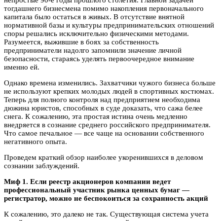
непростые 90-е годы прошлого столетия. Главной задачей
тогдашнего бизнесмена помимо накопления первоначального
капитала было остаться в живых. В отсутствие внятной
нормативной базы и культуры предпринимательских отношений
споры решались исключительно физическими методами.
Разумеется, выжившие в боях за собственность
предприниматели надолго запомнили значение личной
безопасности, стараясь уделять первоочередное внимание
именно ей.
Однако времена изменились. Захватчики чужого бизнеса больше
не используют крепких молодых людей в спортивных костюмах.
Теперь для полного контроля над предприятием необходима
дюжина юристов, способных в суде доказать, что сажа белее
снега. К сожалению, эта простая истина очень медленно
внедряется в сознание среднего российского предпринимателя.
Что самое печальное — все чаще на основании собственного
негативного опыта.
Проведем краткий обзор наиболее укоренившихся в деловом
сознании заблуждений.
Миф 1. Если реестр акционеров компании ведет
профессиональный участник рынка ценных бумаг —
регистратор, можно не беспокоиться за сохранность акций
К сожалению, это далеко не так. Существующая система учета