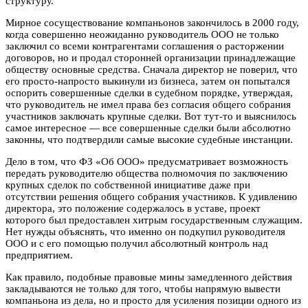
структуру.
Мирное сосуществование компаньонов закончилось в 2000 году,
когда совершенно неожиданно руководитель ООО не только
заключил со всеми контрагентами соглашения о расторжении
договоров, но и продал сторонней организации принадлежащие
обществу основные средства. Сначала директор не поверил, что
его просто-напросто выкинули из бизнеса, затем он попытался
оспорить совершенные сделки в судебном порядке, утверждая,
что руководитель не имел права без согласия общего собрания
участников заключать крупные сделки. Вот тут-то и выяснилось
самое интересное — все совершенные сделки были абсолютно
законны, что подтвердили самые высокие судебные инстанции.
Дело в том, что ФЗ «Об ООО» предусматривает возможность
передать руководителю общества полномочия по заключению
крупных сделок по собственной инициативе даже при
отсутствии решения общего собрания участников. К удивлению
директора, это положение содержалось в уставе, проект
которого был предоставлен хитрым государственным служащим.
Нет нужды объяснять, что именно он подкупил руководителя
ООО и с его помощью получил абсолютный контроль над
предприятием.
Как правило, подобные правовые мины замедленного действия
закладываются не только для того, чтобы напрямую вывести
компаньона из дела, но и просто для усиления позиции одного из