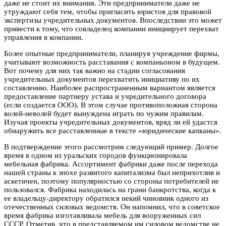
даже не стоит их внимания. Эти предприниматели даже не
утруждают себя тем, чтобы пригласить юристов для правовой
экспертизы учредительных документов. Впоследствии это может
привести к тому, что совладелец компании инициирует перехват
управления в компании.
Более опытные предприниматели, планируя учреждение фирмы,
учитывают возможность расставания с компаньоном в будущем.
Вот почему для них так важно на стадии согласования
учредительных документов перехватить инициативу по их
составлению. Наиболее распространенным вариантом является
предоставление партнеру устава и учредительного договора
(если создается ООО). В этом случае противоположная сторона
волей-неволей будет вынуждена играть по чужим правилам.
Изучая проекты учредительных документов, вряд ли ей удастся
обнаружить все расставленные в тексте «юридические капканы».
В подтверждение этого рассмотрим следующий пример. Долгое
время в одном из уральских городов функционировала
мебельная фабрика. Ассортимент фабрики даже после перехода
нашей страны к эпохе развитого капитализма был неприхотлив и
аскетичен, поэтому популярностью со стороны потребителей не
пользовался. Фабрика находилась на грани банкротства, когда к
ее владельцу-директору обратился некий чиновник одного из
отечественных силовых ведомств. Он напомнил, что в советское
время фабрика изготавливала мебель для вооруженных сил
СССР. Отметив, что в представляемом им силовом ведомстве не