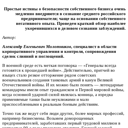
Простые истины о безопасности собственного бизнеса очень
медленно внедряются в сознание среднего российского
предпринимателя; чаще на основании собственного
негативного опыта. Проведем краткий обзор наиболее
укоренившихся в деловом сознании заблуждений.
Автор:
Александр Евгеньевич Moлoтникoв
, специалист в области
корпоративного управления и контроля, сопровождения
сделок слияний и поглощений.
В военной среде есть меткая поговорка — «Генералы всегда
готовятся к прошедшей войне». Действительно, притчей во
языцех стало резкое отторжение рядом советских
военачальников создания танковых армий в канун Великой
Отечественной войны. И их можно было понять — легендарные
командармы имели опыт гражданском и Первой мировой войны,
когда основной ударной силой являлась конница, а изредка
применяемые танки были неуклюжими и мало
приспособленными к реальным боевым действиям.
Точно так же ведут себя люди других, более мирных профессий,
например бизнесмены. Возьмем доморощенных
предпринимателей, заработавших первый трудовой миллион в