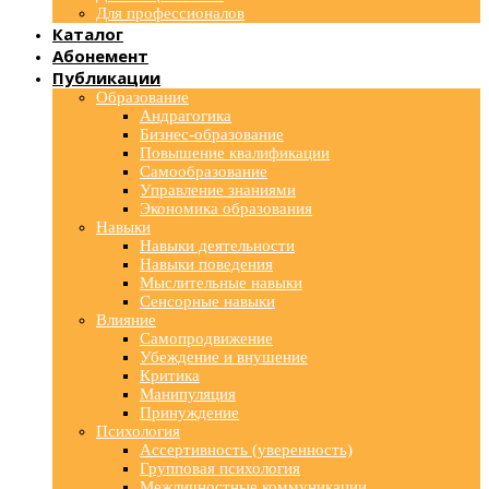
Для профессионалов
Каталог
Абонемент
Публикации
Образование
Андрагогика
Бизнес-образование
Повышение квалификации
Самообразование
Управление знаниями
Экономика образования
Навыки
Навыки деятельности
Навыки поведения
Мыслительные навыки
Сенсорные навыки
Влияние
Самопродвижение
Убеждение и внушение
Критика
Манипуляция
Принуждение
Психология
Ассертивность (уверенность)
Групповая психология
Межличностные коммуникации