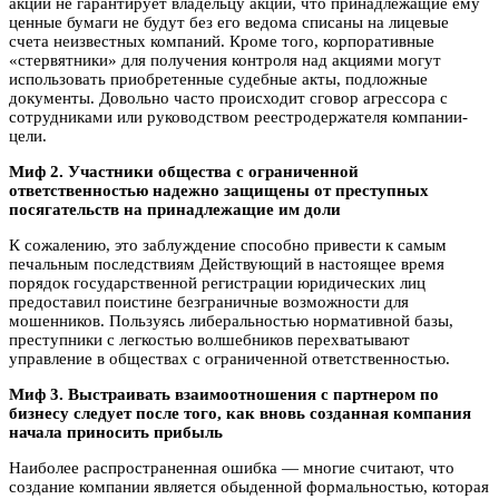
акций не гарантирует владельцу акций, что принадлежащие ему
ценные бумаги не будут без его ведома списаны на лицевые
счета неизвестных компаний. Кроме того, корпоративные
«стервятники» для получения контроля над акциями могут
использовать приобретенные судебные акты, подложные
документы. Довольно часто происходит сговор агрессора с
сотрудниками или руководством реестродержателя компании-
цели.
Миф 2. Участники общества с ограниченной
ответственностью надежно защищены от преступных
посягательств на принадлежащие им доли
К сожалению, это заблуждение способно привести к самым
печальным последствиям Действующий в настоящее время
порядок государственной регистрации юридических лиц
предоставил поистине безграничные возможности для
мошенников. Пользуясь либеральностью нормативной базы,
преступники с легкостью волшебников перехватывают
управление в обществах с ограниченной ответственностью.
Миф 3. Выстраивать взаимоотношения с партнером по
бизнесу следует после того, как вновь созданная компания
начала приносить прибыль
Наиболее распространенная ошибка — многие считают, что
создание компании является обыденной формальностью, которая