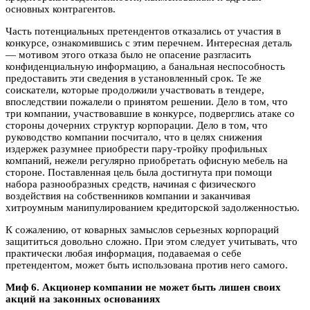
основных контрагентов.
Часть потенциальных претендентов отказались от участия в
конкурсе, ознакомившись с этим перечнем. Интересная деталь
— мотивом этого отказа было не опасение разгласить
конфиденциальную информацию, а банальная неспособность
предоставить эти сведения в установленный срок. Те же
соискатели, которые продолжили участвовать в тендере,
впоследствии пожалели о принятом решении. Дело в том, что
три компании, участвовавшие в конкурсе, подверглись атаке со
стороны дочерних структур корпорации. Дело в том, что
руководство компании посчитало, что в целях снижения
издержек разумнее приобрести пару-тройку профильных
компаний, нежели регулярно приобретать офисную мебель на
стороне. Поставленная цель была достигнута при помощи
набора разнообразных средств, начиная с физического
воздействия на собственников компании и заканчивая
хитроумным манипулированием кредиторской задолженностью.
К сожалению, от коварных замыслов серьезных корпораций
защититься довольно сложно. При этом следует учитывать, что
практически любая информация, подаваемая о себе
претендентом, может быть использована против него самого.
Миф 6. Акционер компании не может быть лишен своих
акций на законных основаниях