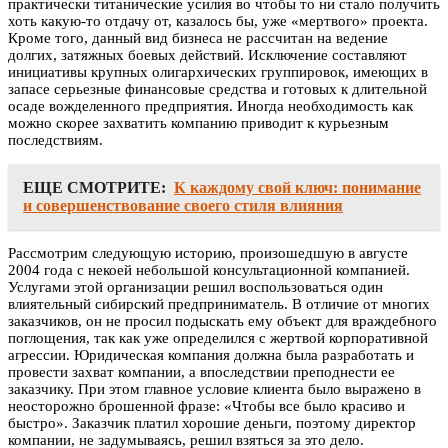
практически титанические усилия во чтобы то ни стало получить
хоть какую-то отдачу от, казалось бы, уже «мертвого» проекта.
Кроме того, данный вид бизнеса не рассчитан на ведение
долгих, затяжных боевых действий. Исключение составляют
инициативы крупных олигархических группировок, имеющих в
запасе серьезные финансовые средства и готовых к длительной
осаде вожделенного предприятия. Иногда необходимость как
можно скорее захватить компанию приводит к курьезным
последствиям.
ЕЩЕ СМОТРИТЕ:
К каждому свой ключ: понимание
и совершенствование своего стиля влияния
Рассмотрим следующую историю, произошедшую в августе
2004 года с некоей небольшой консультационной компанией.
Услугами этой организации решил воспользоваться один
влиятельный сибирский предприниматель. В отличие от многих
заказчиков, он не просил подыскать ему объект для враждебного
поглощения, так как уже определился с жертвой корпоративной
агрессии. Юридическая компания должна была разработать и
провести захват компании, а впоследствии преподнести ее
заказчику. При этом главное условие клиента было выражено в
неосторожно брошенной фразе: «Чтобы все было красиво и
быстро». Заказчик платил хорошие деньги, поэтому директор
компании, не задумываясь, решил взяться за это дело.