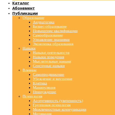
Каталог
Абонемент
Публикации
Образование
Андрагогика
Бизнес-образование
Повышение квалификации
Самообразование
Управление знаниями
Экономика образования
Навыки
Навыки деятельности
Навыки поведения
Мыслительные навыки
Сенсорные навыки
Влияние
Самопродвижение
Убеждение и внушение
Критика
Манипуляция
Принуждение
Психология
Ассертивность (уверенность)
Групповая психология
Межличностные коммуникации
Мотивация