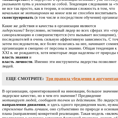
указывает путь и увлекает за собой
. Тенденция следования за «
не все так просто, как в теории, и основная сложность в том, что
начальник не мотивирован на новое
или не способен воспитывать 
сконструировать
(в том числе и посредством обучения) организа
Какие же действия и качества в организации являются
лидерскими
? Безусловно, истинный лидер во всех сферах это «ге
самореализацию и совершенствуется (что вызывает восхищение), 
последователей в очень сильную аффективную зависимость. С точ
затем последователи, все более полагаясь на нее, начинают сомн
организации и смещено от персоны к знанию. Общая тенденция к п
XXI в. не рождаются, хотя некоторые люди наделены от природы 
власть знания
и
власть личности
. Именно эти инструменты лидерства позволяют 
людей.
ЕЩЕ СМОТРИТЕ:
Три правила убеждения и аргумента
В организации, ориентированной на инновации, большое значени
лидерское качество, но в чем его значение? Предвидение
мотивирует людей, сообщает толчок их действиям
. Но лидерст
направления движения
, и здесь одного предвидения мало, нужн
стремление быть лучшим
, оно субъективно по природе и основ
плана (направления) конкретной реализации. Такая модель «вклю