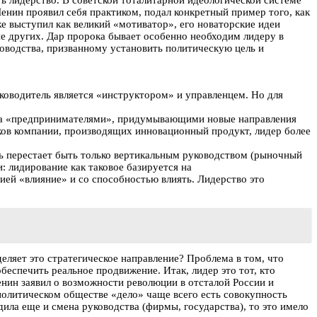
ть лидерство. В советской тоталитарной идеологической системе
енин проявил себя практиком, подал конкретный пример того, как
же выступил как великий «мотиватор», его новаторские идеи
е других. Дар пророка бывает особенно необходим лидеру в
ководства, призванному установить политическую цель и
уководитель является «инструктором» и управленцем. Но для
рода «предпринимателями», придумывающими новые направления
ков компании, производящих инновационный продукт, лидер более
ть перестает быть только вертикальным руководством (рыночный
: лидирование как таковое базируется на
рией «влияние» и со способностью влиять. Лидерство это
еляет это стратегическое направление? Проблема в том, что
обеспечить реальное продвижение. Итак, лидер это тот, кто
Ленин заявил о возможности революции в отсталой России и
 политическом обществе «дело» чаще всего есть совокупность
ла еще и смена руководства (фирмы, государства), то это имело