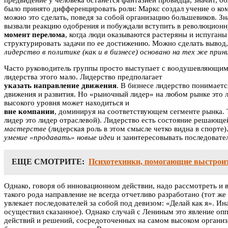
предвидение у человека останется фантазией провидца, значит, о
было принято дифференцировать роли: Маркс создал учение о ком
можно это сделать, поведя за собой организацию большевиков. Зн
вызвали реакцию одобрения и побуждали вступить в революционну
момент перелома
, когда люди оказываются растеряны и испуган
структурировать задачи по ее достижению. Можно сделать вывод,
лидерство в политике (как и в бизнесе) основано на тех же прин
Часто руководитель группы просто выступает с воодушевляющими 
лидерства этого мало. Лидерство предполагает
указать направление движения
. В бизнесе лидерство понимает
движения и развития. Но «рыночный лидер» на любом рынке это 
высокого уровня может находиться и
вне компании
, доминируя на соответствующем сегменте рынка. 
лидер это лидер отраслевой). Лидерство есть состояние решающе
мастерстве
(лидерская роль в этом смысле четко видна в спорте)
умение «продавать» новые идеи
и заинтересовывать последовател
ЕЩЕ СМОТРИТЕ:
Психотехники, помогающие выстроит
Однако, говоря об инновационном действии, надо рассмотреть и в
такого рода направление не всегда отчетливо разработано (тот же
увлекает последователей за собой под девизом: «Делай как я». И
осуществил сказанное). Однако случай с Лениным это явление опп
действий и решений, сосредоточенных на самом высоком организа