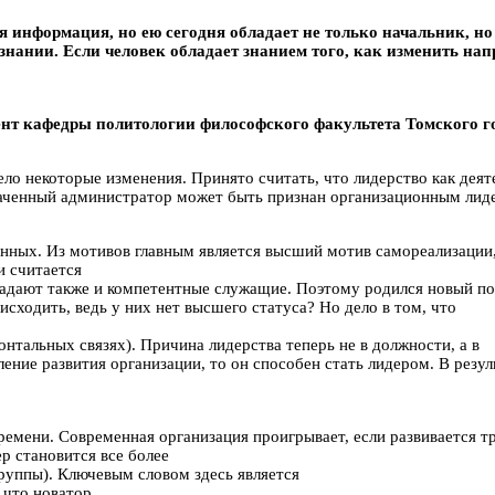
 информация, но ею сегодня обладает не только начальник, н
 знании. Если человек обладает знанием того, как изменить нап
ент кафедры политологии философского факультета Томского г
ело некоторые изменения. Принято считать, что лидерство как дея
значенный администратор может быть признан организационным лиде
нных. Из мотивов главным является высший мотив самореализации,
и считается
бладают также и компетентные служащие. Поэтому родился новый пос
исходить, ведь у них нет высшего статуса? Но дело в том, что
зонтальных связях). Причина лидерства теперь не в должности, а в
ление развития организации, то он способен стать лидером. В резу
времени. Современная организация проигрывает, если развивается
р становится все более
руппы). Ключевым словом здесь является
, что новатор