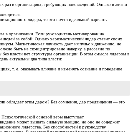
ак раз в организациях, требующих нововведений. Однако в жизни
ководителя
низационного лидера, то это почти идеальный вариант.
ва в организации. Если руководитель мотивирован на
и людей за собой. Однако харизматический лидер ставит своих
минусы. Магнетическая личность дает импульс к движению, но
должно быть не сконцентрировано наверху, а рассеяно по
 без власти нет структуры организации. В этом смысле лидером в
ень актуальны два типа власти:
ях, т. е. оказывать влияние и изменять сознание и поведение
сли обладает этим даром? Без сомнения, дар предвидения — это
). Психологической основой веры выступает
двидение может вызвать сильную эмоцию, но оно не содержит
ационного лидерства. Без способностей к руководству