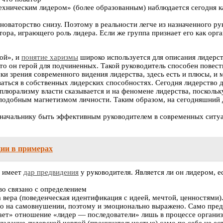
техническим лидером» (более образованным) наблюдается сегодня к
новаторство снизу. Поэтому в реальности легче из назначенного ру
тора, играющего роль лидера. Если же группа признает его как орга
рой», и
понятие харизмы
широко используется для описания лидерст
то он герой для подчиненных. Такой руководитель способен повест
ки зрения современного видения лидерства, здесь есть и плюсы, и 
еваться в собственных лидерских способностях. Сегодня лидерство 
люрализму власти сказывается и на феномене лидерства, поскольку
подобным магнетизмом личности. Таким образом, на сегодняшний д
начальнику быть эффективным руководителем в современных ситуаци
ции в примерах
е имеет
дар предвидения
у руководителя. Является ли он лидером, е
во связано с определением
а вера (поведенческая идентификация с идеей, мечтой, ценностями
ано на самовнушении, поэтому и эмоционально выражено. Само пре
чает» отношение «лидер — последователи» лишь в процессе организ