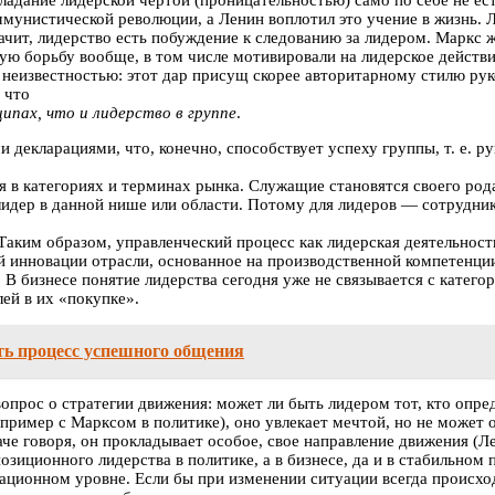
бладание лидерской чертой (проницательностью) само по себе не ес
мунистической революции, а Ленин воплотил это учение в жизнь. Л
ачит, лидерство есть побуждение к следованию за лидером. Маркс 
ю борьбу вообще, в том числе мотивировали на лидерское действи
ы неизвестностью: этот дар присущ скорее авторитарному стилю ру
 что
ципах, что и лидерство в группе
.
декларациями, что, конечно, способствует успеху группы, т. е. р
ся в категориях и терминах рынка. Служащие становятся своего 
лидер в данной нише или области. Потому для лидеров — сотрудни
Таким образом, управленческий процесс как лидерская деятельнос
й инновации отрасли, основанное на производственной компетенции
. В бизнесе понятие лидерства сегодня уже не связывается с катего
ей в их «покупке».
ь процесс успешного общения
опрос о стратегии движения: может ли быть лидером тот, кто опред
 пример с Марксом в политике), оно увлекает мечтой, но не может 
наче говоря, он прокладывает особое, свое направление движения (
озиционного лидерства в политике, а в бизнесе, да и в стабильном
ционном уровне. Если бы при изменении ситуации всегда происходи