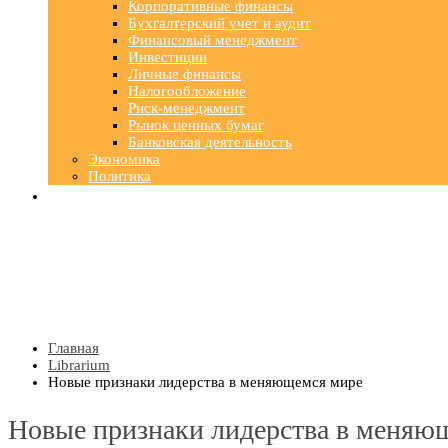
Корпоративные финансы
Бухгалтерский учет и аудит
Финансовый менеджмент
Инвестиции
Личные финансы
Налогообложение
Риск-менеджмент
Рынок ценных бумаг
Банковская деятельность
Экономика
Политика
Главная
Librarium
Новые признаки лидерства в меняющемся мире
Новые признаки лидерства в меняю