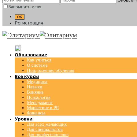
Запомнить меня
Регистрация
Образование
Как учиться
О системе
Продолжение обучения
Все курсы
Медицина
Навыки
Влияние
Психология
Менеджмент
Маркетинг и PR
Финансы
Уровни
Для всех желающих
Для специалистов
Для профессионалов