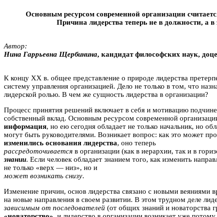
Основным ресурсом современной организации считается
Причина лидерства теперь не в должности, а в
Автор:
Нина Гаррьевна Щepбининa
, кандидат философских наук, доц
К концу XX в. общее представление о природе лидерства претерп
систему управления организацией. Дело не только в том, что на
лидерской ролью. В чем же сущность лидерства в организации?
Процесс принятия решений включает в себя и мотивацию подчине
собственный вклад. Основным ресурсом современной организаци
информация
, но ею сегодня обладает не только начальник, но о
могут быть руководителями. Возникает вопрос: как это может про
изменились основания лидерства
, оно теперь
рассредоточивается
в организации (как в иерархии, так и в гори
знании
. Если человек обладает знанием того, как изменить направ
не только «верх — низ», но и
может возникать снизу
.
Изменение причин, основ лидерства связано с новыми веяниями 
на новые направления в своем развитии. В этом трудном деле лиде
зависимым от последователей
(от общих знаний и новаторства г
«новаторство»
, и лидерство в организации возникает уже потому