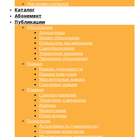
Для профессионалов
Каталог
Абонемент
Публикации
Образование
Андрагогика
Бизнес-образование
Повышение квалификации
Самообразование
Управление знаниями
Экономика образования
Навыки
Навыки деятельности
Навыки поведения
Мыслительные навыки
Сенсорные навыки
Влияние
Самопродвижение
Убеждение и внушение
Критика
Манипуляция
Принуждение
Психология
Ассертивность (уверенность)
Групповая психология
Межличностные коммуникации