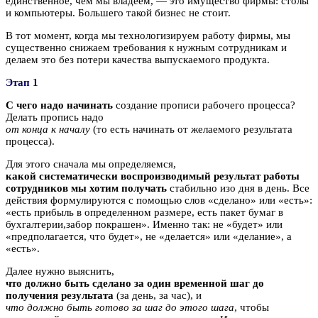
единственное, чем мы владеем, — это имущество фирмы: столы
и компьютеры. Большего такой бизнес не стоит.
В тот момент, когда мы технологизируем работу фирмы, мы
существенно снижаем требования к нужным сотрудникам и
делаем это без потери качества выпускаемого продукта.
Этап 1
С чего надо начинать
создание прописи рабочего процесса?
Делать пропись надо
от конца к началу
(то есть начинать от желаемого результата
процесса).
Для этого сначала мы определяемся,
какой систематически воспроизводимый результат работы
сотрудников мы хотим получать
стабильно изо дня в день. Все
действия формулируются с помощью слов «сделано» или «есть»:
«есть прибыль в определенном размере, есть пакет бумаг в
бухгалтерии,забор покрашен». Именно так: не «будет» или
«предполагается, что будет», не «делается» или «делание», а
«есть».
Далее нужно выяснить,
что должно быть сделано за один временной шаг до
получения результата
(за день, за час), и
что должно быть готово за шаг до этого шага
, чтобы