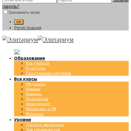
пароль?
Запомнить меня
Регистрация
Образование
Как учиться
О системе
Продолжение обучения
Все курсы
Медицина
Навыки
Влияние
Психология
Менеджмент
Маркетинг и PR
Финансы
Уровни
Для всех желающих
Для специалистов