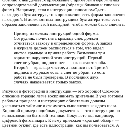
Обычно к ней делается приложение с примерами оформления
сопроводительной документации (образцы бланков и типовых
форм). Например, если в инструкции написано:«Сдать
накладную бухгалтеру», то в приложении есть форма заполнения
накладной. В должностных инструкциях бухгалтера тоже есть
образец заполнения этой накладной, чтобы можно было сличить.
Пример из мелких инструкций одной фирмы.
Сотрудник, почистив с крыльца снег, должен
отчитаться завхозу в определенной форме. А завхоз
в журнале должен расписаться в том, что видел
чистое крыльцо и принял работу. Возможны три
варианта нарушений этих инструкций. Первый —
снег не убран, подписи нет — наказываются оба.
Второй — крыльцо чистое, а подписи нет. Третий —
подпись в журнале есть, а снег не убран, то есть
работа не была проверена. В последних двух
случаях наказывается только завхоз.
Рисунки и фотографии в инструкции — это хорошо! Сложное
описание гораздо легче воспринимать зрительно.В уже готовом
рабочем процессе и инструкциях обязательно должны
указываться тайминг и стоимость выполнения каждого шага.
Хороший пример подобных документов — это инструкции по
использованию бытовой техники. Покупаете вы, например,
цифровой фотоаппарат. К нему приложен «краткий обзор» —
цветной буклет, где есть иллюстрации, как им пользоваться. А