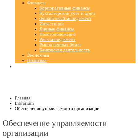
Финансы
Корпоративные финансы
Бухгалтерский учет и аудит
Финансовый менеджмент
Инвестиции
Личные финансы
Налогообложение
Риск-менеджмент
Рынок ценных бумаг
Банковская деятельность
Экономика
Политика
Главная
Librarium
Обеспечение управляемости организации
Обеспечение управляемости
организации