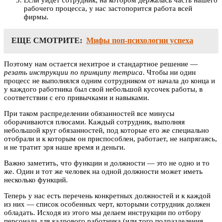
Если уйдет сотрудник, на котором держалась часть нашего
рабочего процесса, у нас застопорится работа всей
фирмы.
ЕЩЕ СМОТРИТЕ:
Мифы поп-психологии успеха
Поэтому нам остается нехитрое и стандартное решение —
резать инструкции по принципу тетриса
. Чтобы ни один
процесс не выполнялся одним сотрудником от начала до конца и
у каждого работника был свой небольшой кусочек работы, в
соответствии с его привычками и навыками.
При таком распределении обязанностей все минусы
оборачиваются плюсами. Каждый сотрудник, выполняя
небольшой круг обязанностей, под которые его же специально
отобрали и к которым он приспособлен, работает, не напрягаясь,
и не тратит зря наше время и деньги.
Важно заметить, что функции и должности — это не одно и то
же. Один и тот же человек на одной должности может иметь
несколько функций.
Теперь у нас есть перечень конкретных должностей и к каждой
из них — список особенных черт, которыми сотрудник должен
обладать. Исходя из этого мы делаем инструкции по отбору
персонала для кадрового работника (или того подразделения,