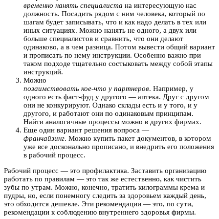
временно нанять специалиста
на интересующую нас
должность. Посадить рядом с ним человека, который по
шагам будет записывать, что и как надо делать в тех или
иных ситуациях. Можно нанять не одного, а двух или
больше специалистов и сравнить, что они делают
одинаково, а в чем разница. Потом вывести общий вариант
и прописать по нему инструкции. Особенно важно при
таком подходе тщательно состыковать между собой этапы
инструкций.
Можно
позаимствовать кое-что у партнеров
. Например, у
одного есть фаст-фуд у другого — аптека. Друг с другом
они не конкурируют. Однако склады есть и у того, и у
другого, и работают они по одинаковым принципам.
Найти аналогичные процессы можно в других фирмах.
Еще один вариант решения вопроса —
франчайзинг
. Можно купить пакет документов, в котором
уже все досконально прописано, и внедрить его положения
в рабочий процесс.
Рабочий процесс — это профилактика. Заставить организацию
работать по правилам — это так же естественно, как чистить
зубы по утрам. Можно, конечно, тратить килограммы крема и
пудры, но, если понемногу следить за здоровьем каждый день,
это обходится дешевле. Эти рекомендации — это, по сути,
рекомендации к соблюдению внутреннего здоровья фирмы.