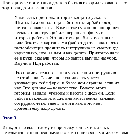
Повторимся: в компании должно быть все формализовано — от
торговли до мытья полов.
У нас есть приятель, который когда-то уехал в
Штаты. Там он полгода работал гастарбайтером,
почти не зная языка. В качестве сувениров он привез
несколько инструкций для персонала фирм, в
которых работал. Эти инструкции были сделаны в
виде буклета с картинками (работодатели знали, что
гастарбайтеры прочитать инструкцию не смогут, где
нарисовано, что, за чем и как делать. Приятелю дали
ее в руки, сказали; чтобы до завтра выучил назубок.
Выучил? Иди работай.
Что примечательно — при увольнении инструкцию
не отобрали. Такие инструкции есть у всех
уважающих себя фирм, и более чем странно, если их
нет. Это для нас — новаторство. Вместо этого
героизм, авралы, уговоры и работа с людьми. Если
работа руководителя сделана качественно, каждый
сотрудник четко знает, что и в какой момент
времени ему надо делать.
Этап 3
Итак, мы создали схему из промежуточных и главных
результатов с прописанными связями и переходами между ними.