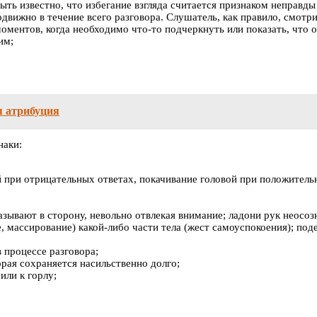
ть известно, что избегание взгляда считается признаком неправды 
движно в течение всего разговора. Слушатель, как правило, смотрит
оментов, когда необходимо что-то подчеркнуть или показать, что о
им;
я атрибуция
наки:
 при отрицательных ответах, покачивание головой при положитель
зывают в сторону, невольно отвлекая внимание; ладони рук неосоз
 массирование) какой-либо части тела (жест самоуспокоения); под
 процессе разговора;
рая сохраняется насильственно долго;
или к горлу;