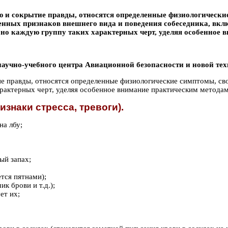
и сокрытие правды, относятся определенные физиологические
енных признаков внешнего вида и поведения собеседника, вклю
бно каждую группу таких характерных черт, уделяя особенное
научно-учебного цeнтpа Авиационной бeзoпасности и новой 
 правды, относятся определенные физиологические симптомы, свое
рактерных черт, уделяя особенное внимание практическим методам
знаки стресса, тревоги).
на лбу;
ый запах;
ется пятнами);
к брови и т.д.);
ет их;