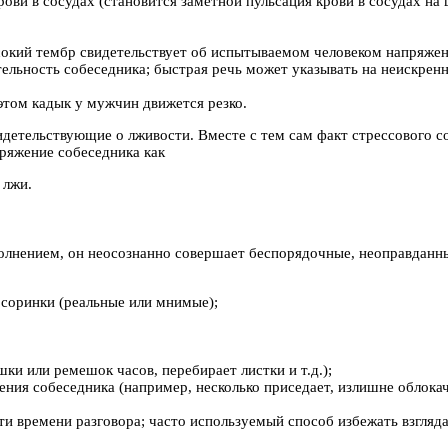
ви в сосудах (становится заметной пульсация крови в сосудах на ше
сокий тембр свидетельствует об испытываемом человеком напряжени
ельность собеседника; быстрая речь может указывать на неискренн
 этом кадык у мужчин движется резко.
видетельствующие о лживости. Вместе с тем сам факт стрессового 
ряжение собеседника как
 лжи.
 волнением, он неосознанно совершает беспорядочные, неоправданны
т соринки (реальные или мнимые);
ки или ремешок часов, перебирает листки и т.д.);
рения собеседника (например, несколько приседает, излишне облокач
трети времени разговора; часто используемый способ избежать взг