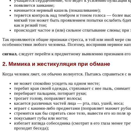
учащается сердцебиение, что ведет к усилению пульсации кро
появляется заикание;
начинается нервный кашель (покашливание);
теряется контроль над тембром и тоном голоса — более вы
мягкий тон может быть проявлением попытки ослабить бдит
как и резкий тон;
происходит частое и (или) сильное сглатывание слюны; при
Так проявляются общие признаки стресса, в той или иной мере с
особенностями любого человека. Поэтому, восприняв нервное нап
сигнал
, следует перейти к предметному выявлению признаков его
2. Мимика и жестикуляция при обмане
Когда человек лжет, он обычно волнуется. Пытаясь справиться с
не может спокойно усидеть на одном месте;
теребит края своей одежды, стряхивает с нее пыль, снимае
перебирает пальцами, потирает руки;
трогает голову, поправляет волосы;
касается различных частей лица — рта, глаз, ушей, носа;
играет с какими-либо предметами (поправляет манжет рубаш
стремится как бы спрятать свое тело, вывести его из поля з
покусывает губы или ногти;
избегает взгляда собеседника (смотрит в его глаза менее 
проходит беседа);