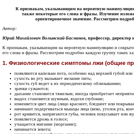
К признакам, указывающим на вероятную манипуляцию 
также некоторые его слова и фразы. Изучение излож
ориентировочное значение. Рассмотрим подро
Автор:
Юpий Миxaйлович Boлынcкий-Бacманoв,
профеccор, директор 
К признакам, указывающим на вероятную манипуляцию и сокрытие
его слова и фразы. Рассмотрим подробно каждую группу таких ха
1. Физиологические симптомы лжи (общие при
появляются капельки пота, особенно над верхней губой или 
сухость во рту вызывает желание пить;
сухость губ ведет к их периодическому облизыванию;
зрачки сужаются;
дыхание становится тяжелым, иногда приобретает неприятн
выдох становится шумным, вздохи глубокие;
изменяется цвет лица (лицо краснеет, бледнеет или покрыва
начинают подергиваться мышцы лица (веко, уголок рта, кончи
рот кривится, напрягаются губы, человек покусывает или жу
появляется дрожь в голосе;
учащается мигание (моргание);
начинается зевота;