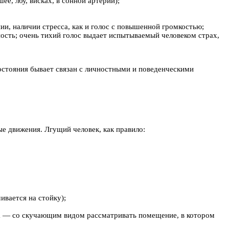
е, лбу, висках, в сонной артерии);
и, наличии стресса, как и голос с повышенной громкостью;
ость; очень тихий голос выдает испытываемый человеком страх,
состояния бывает связан с личностными и поведенческими
е движения. Лгущий человек, как правило:
ивается на стойку);
ляда — со скучающим видом рассматривать помещение, в котором