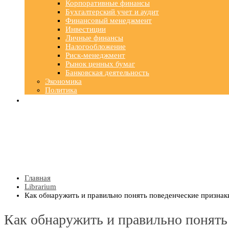
Корпоративные финансы
Бухгалтерский учет и аудит
Финансовый менеджмент
Инвестиции
Личные финансы
Налогообложение
Риск-менеджмент
Рынок ценных бумаг
Банковская деятельность
Экономика
Политика
Главная
Librarium
Как обнаружить и правильно понять поведенческие призна
Как обнаружить и правильно понять