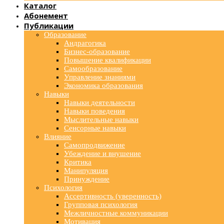
Каталог
Абонемент
Публикации
Образование
Андрагогика
Бизнес-образование
Повышение квалификации
Самообразование
Управление знаниями
Экономика образования
Навыки
Навыки деятельности
Навыки поведения
Мыслительные навыки
Сенсорные навыки
Влияние
Самопродвижение
Убеждение и внушение
Критика
Манипуляция
Принуждение
Психология
Ассертивность (уверенность)
Групповая психология
Межличностные коммуникации
Мотивация