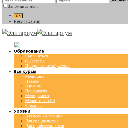
Запомнить меня
Регистрация
Образование
Как учиться
О системе
Продолжение обучения
Все курсы
Медицина
Навыки
Влияние
Психология
Менеджмент
Маркетинг и PR
Финансы
Уровни
Для всех желающих
Для специалистов
Для профессионалов