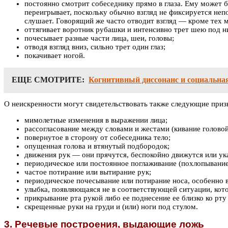
постоянно смотрит собеседнику прямо в глаза. Ему может бы
переигрывает, поскольку обычно взгляд не фиксируется непо
слушает. Говорящий же часто отводит взгляд — кроме тех м
оттягивает воротник рубашки и интенсивно трет шею под н
почесывает разные части лица, шеи, головы;
отводя взгляд вниз, сильно трет один глаз;
покачивает ногой.
ЕЩЕ СМОТРИТЕ:
Когнитивный диссонанс и социальна
О неискренности могут свидетельствовать также следующие приз
мимолетные изменения в выражении лица;
рассогласование между словами и жестами (кивание головой
повернутое в сторону от собеседника тело;
опущенная голова и втянутый подбородок;
движения рук — они прячутся, беспокойно движутся или ука
периодическое или постоянное поглаживание (похлопывание,
частое потирание или вытирание рук;
периодическое почесывание или потирание носа, особенно в
улыбка, появляющаяся не в соответствующей ситуации, кото
прикрывание рта рукой либо ее поднесение ее близко ко рту 
скрещенные руки на груди и (или) ноги под стулом.
3. Речевые построения, выдающие ложь