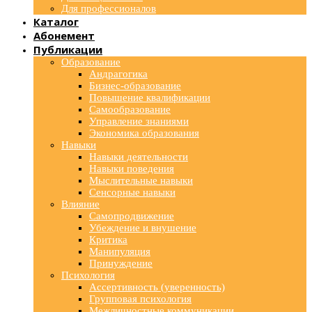
Для профессионалов
Каталог
Абонемент
Публикации
Образование
Андрагогика
Бизнес-образование
Повышение квалификации
Самообразование
Управление знаниями
Экономика образования
Навыки
Навыки деятельности
Навыки поведения
Мыслительные навыки
Сенсорные навыки
Влияние
Самопродвижение
Убеждение и внушение
Критика
Манипуляция
Принуждение
Психология
Ассертивность (уверенность)
Групповая психология
Межличностные коммуникации