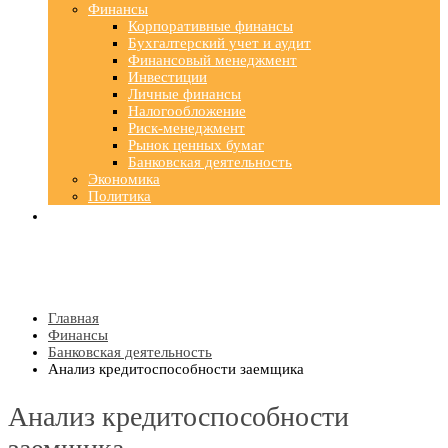
Финансы
Корпоративные финансы
Бухгалтерский учет и аудит
Финансовый менеджмент
Инвестиции
Личные финансы
Налогообложение
Риск-менеджмент
Рынок ценных бумаг
Банковская деятельность
Экономика
Политика
Главная
Финансы
Банковская деятельность
Анализ кредитоспособности заемщика
Анализ кредитоспособности