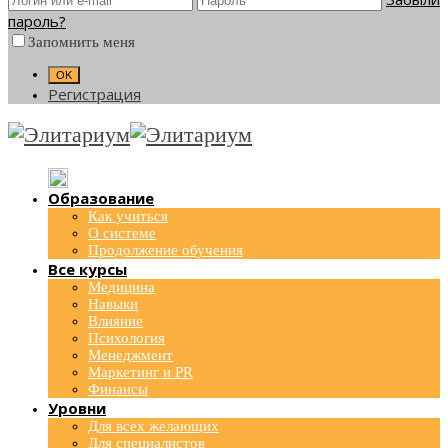
пароль?
Запомнить меня
Регистрация
Образование
Как учиться
О системе
Продолжение обучения
Все курсы
Медицина
Навыки
Влияние
Психология
Менеджмент
Маркетинг и PR
Финансы
Уровни
Для всех желающих
Для специалистов