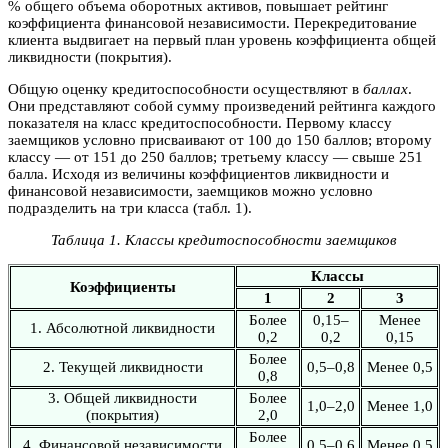
% общего объема оборотных активов, повышает рейтинг
коэффициента финансовой независимости. Перекредитование
клиента выдвигает на первый план уровень коэффициента общей
ликвидности (покрытия).
Общую оценку кредитоспособности осуществляют в
баллах
.
Они представляют собой сумму произведений рейтинга каждого
показателя на класс кредитоспособности. Первому классу
заемщиков условно присваивают от 100 до 150 баллов; второму
классу — от 151 до 250 баллов; третьему классу — свыше 251
балла. Исходя из величины коэффициентов ликвидности и
финансовой независимости, заемщиков можно условно
подразделить на три класса (табл. 1).
Таблица 1. Классы кредитоспособности заемщиков
Классы
Коэффициенты
1
2
3
Более
0,15–
Менее
1. Абсолютной ликвидности
0,2
0,2
0,15
Более
2. Текущей ликвидности
0,5–0,8
Менее 0,5
0,8
3. Общей ликвидности
Более
1,0–2,0
Менее 1,0
(покрытия)
2,0
Более
4. Финансовой независимости
0,5–0,6
Менее 0,5