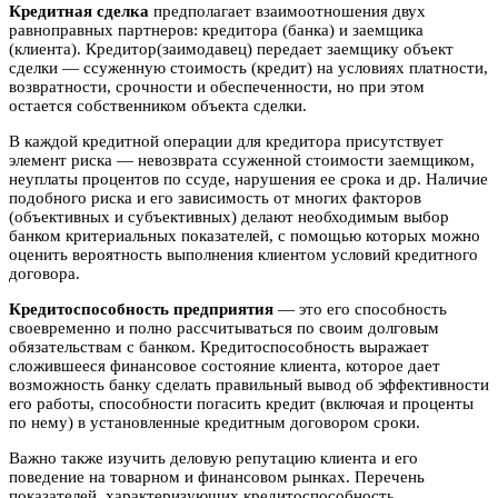
Кредитная сделка
предполагает взаимоотношения двух
равноправных партнеров: кредитора (банка) и заемщика
(клиента). Кредитор(заимодавец) передает заемщику объект
сделки — ссуженную стоимость (кредит) на условиях платности,
возвратности, срочности и обеспеченности, но при этом
остается собственником объекта сделки.
В каждой кредитной операции для кредитора присутствует
элемент риска — невозврата ссуженной стоимости заемщиком,
неуплаты процентов по ссуде, нарушения ее срока и др. Наличие
подобного риска и его зависимость от многих факторов
(объективных и субъективных) делают необходимым выбор
банком критериальных показателей, с помощью которых можно
оценить вероятность выполнения клиентом условий кредитного
договора.
Кредитоспособность предприятия
— это его способность
своевременно и полно рассчитываться по своим долговым
обязательствам с банком. Кредитоспособность выражает
сложившееся финансовое состояние клиента, которое дает
возможность банку сделать правильный вывод об эффективности
его работы, способности погасить кредит (включая и проценты
по нему) в установленные кредитным договором сроки.
Важно также изучить деловую репутацию клиента и его
поведение на товарном и финансовом рынках. Перечень
показателей, характеризующих кредитоспособность