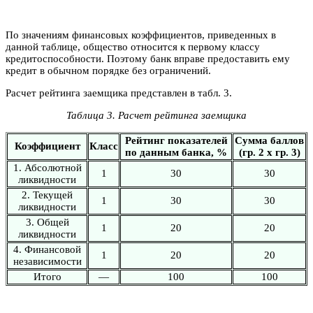
По значениям финансовых коэффициентов, приведенных в
данной таблице, общество относится к первому классу
кредитоспособности. Поэтому банк вправе предоставить ему
кредит в обычном порядке без ограничений.
Расчет рейтинга заемщика представлен в табл. 3.
Таблица 3. Расчет рейтинга заемщика
Рейтинг показателей
Сумма баллов
Коэффициент
Класс
по данным банка, %
(гр. 2 х гр. 3)
1. Абсолютной
1
30
30
ликвидности
2. Текущей
1
30
30
ликвидности
3. Общей
1
20
20
ликвидности
4. Финансовой
1
20
20
независимости
Итого
—
100
100