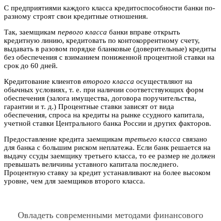
С предприятиями каждого класса кредитоспособности банки по-
разному строят свои кредитные отношения.
Так, заемщикам
первого класса
банки вправе открыть
кредитную линию, кредитовать по контокоррентному счету,
выдавать в разовом порядке бланковые (доверительные) кредиты
без обеспечения с взиманием пониженной процентной ставки на
срок до 60 дней.
Кредитование клиентов
второго класса
осуществляют на
обычных условиях, т. е. при наличии соответствующих форм
обеспечения (залога имущества, договора поручительства,
гарантии и т. д.) Процентные ставки зависят от вида
обеспечения, спроса на кредиты на рынке ссудного капитала,
учетной ставки Центрального банка России и других факторов.
Предоставление кредита заемщикам
третьего класса
связано
для банка с большим риском неплатежа. Если банк решается на
выдачу ссуды заемщику третьего класса, то ее размер не должен
превышать величины уставного капитала последнего.
Процентную ставку за кредит устанавливают на более высоком
уровне, чем для заемщиков второго класса.
Овладеть современными методами финансового