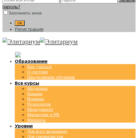
пароль?
Запомнить меня
Регистрация
Образование
Как учиться
О системе
Продолжение обучения
Все курсы
Медицина
Навыки
Влияние
Психология
Менеджмент
Маркетинг и PR
Финансы
Уровни
Для всех желающих
Для специалистов