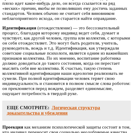
плохо идет какое-нибудь дело, он всегда ссылается на ряд
«веских» причин, якобы не позволивших ему достичь заданных
стандартов. Человек обычно не считает себя виновником
неблагоприятного исхода, он старается найти оправдание.
Идентификация
(отождествление) — это бессознательный
процесс, благодаря которому индивид ведет себя, думает и
чувствует, как другой человек, группа или коллектив, с которыми
он себя отождествляет. Это могут быть родители, учитель,
руководитель, вождь и т.д. Идентификация, как утверждали
советские социальные психологи, является одним из важнейших
признаков коллектива. По их мнению, воспитание работника
должно доводиться до такого состояния, когда он перестает
мыслить себя вне коллектива. К счастью, такую степень
коллективной идентификации наши идеологии реализовать не
сумели. При полной идентификации человек теряет свою
индивидуальность и становится в полном смысле слова роботом:
он преклоняется перед вождем, разделяет единомыслие,
ощущает потребность в твердой руке.
ЕЩЕ СМОТРИТЕ:
Логическая структура
доказательства и убеждения
Проекция
как механизм психологической защиты состоит в том,
что индивид переносит свои социально неодобряемые качества