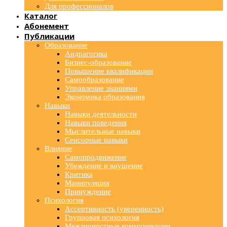
Для профессионалов
Каталог
Абонемент
Публикации
Образование
Андрагогика
Бизнес-образование
Повышение квалификации
Самообразование
Управление знаниями
Экономика образования
Навыки
Навыки деятельности
Навыки поведения
Мыслительные навыки
Сенсорные навыки
Влияние
Самопродвижение
Убеждение и внушение
Критика
Манипуляция
Принуждение
Психология
Ассертивность (уверенность)
Групповая психология
Межличностные коммуникации