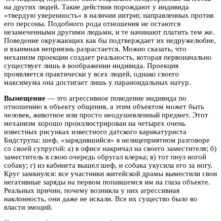
на других людей. Такие действия порождают у индивида
«твердую уверенность» в наличии интриг, направленных против
его персоны. Подобного рода отношения не остаются
незамеченными другими людьми, и те начинают платить тем же.
Поведение окружающих как бы подтверждает их недружелюбие,
и взаимная неприязнь разрастается. Можно сказать, что
механизм проекции создает реальность, которая первоначально
существует лишь в воображении индивида. Проекция
проявляется практически у всех людей, однако своего
максимума она достигает лишь у параноидальных натур.
Вымещение
— это агрессивное поведение индивида по
отношению к объекту общения, а этим объектом может быть
человек, животное или просто неодушевленный предмет. Этот
механизм хорошо проиллюстрирован на четырех очень
известных рисунках известного датского карикатуриста
Бидструпа: шеф, «зарядившийся» в нелицеприятном разговоре
со своей супругой: а) в офисе накричал на своего заместителя; б)
заместитель в свою очередь обругал клерка; в) тот пнул ногой
собаку; г) из кабинета вышел шеф, и собака укусила его за ногу.
Круг замкнулся: все участники житейской драмы выместили свои
негативные заряды на первом попавшемся им на глаза объекте.
Реальных причин, почему возникла у них агрессивная
наклонность, они даже не искали. Все их существо было во
власти эмоций.