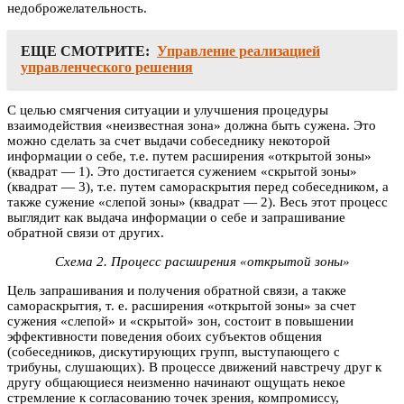
недоброжелательность.
ЕЩЕ СМОТРИТЕ:
Управление реализацией
управленческого решения
С целью смягчения ситуации и улучшения процедуры
взаимодействия «неизвестная зона» должна быть сужена. Это
можно сделать за счет выдачи собеседнику некоторой
информации о себе, т.е. путем расширения «открытой зоны»
(квадрат — 1). Это достигается сужением «скрытой зоны»
(квадрат — 3), т.е. путем самораскрытия перед собеседником, а
также сужение «слепой зоны» (квадрат — 2). Весь этот процесс
выглядит как выдача информации о себе и запрашивание
обратной связи от других.
Схема 2. Процесс расширения «открытой зоны»
Цель запрашивания и получения обратной связи, а также
самораскрытия, т. е. расширения «открытой зоны» за счет
сужения «слепой» и «скрытой» зон, состоит в повышении
эффективности поведения обоих субъектов общения
(собеседников, дискутирующих групп, выступающего с
трибуны, слушающих). В процессе движений навстречу друг к
другу общающиеся неизменно начинают ощущать некое
стремление к согласованию точек зрения, компромиссу,