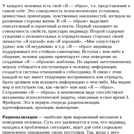
У каждого человека есть свой «Я — образ», т.е. представление о
самом себе. Это совокупность психологических установок,
ценностных ориентации, чувственных наклонностей, взглядов на
различные стороны жизни. В «Я — образе» выделяют
описательный и оценочный аспекты. Первый указывает на
совокупность свойств, присущих индивиду. Второй содержит
суждения о положительных и отрицательных сторонах своей
личности: «Я плохой» или «Я хороший», «Мне сопутствует
удача» или «Я неудачник» и т.д. «Я — образ» индивида
поддерживает его стойкую самооценку. Вступая с кем-либо в
общение, человек заранее ориентирует свое поведение на
созданные «Я — образом» шаблоны. По заранее заготовленному
мерилу отбирается поступающая к человеку информация,
создается система отношений к собеседнику. В связи с этим
каждый из нас имеет тенденцию воспринимать или отрицать,
брать целиком или искажать информацию о чем-либо. Мы видим
мир и поступаем так, как «велит» нам наш «Я — образ».
Сохранению «Я — образа» в неизменном виде способствуют
механизмы психологической защиты, описанные в свое время З.
Фрейдом. Это в первую очередь рационализация,
идентификация, проекция, вымещение.
Рационализация
— наиболее ярко выраженный механизм в
поведении человека. Суть его заключается в том, что индивид,
находясь в проблемных ситуациях, ищет для себя социально
приемлемое оправдание своих поступков. Так, когда у него