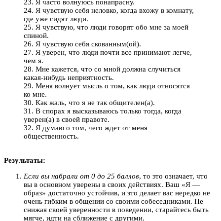
23. Я часто волнуюсь понапрасну.
24. Я чувствую себя неловко, когда вхожу в комнату,
где уже сидят люди.
25. Я чувствую, что люди говорят обо мне за моей
спиной.
26. Я чувствую себя скованным(ой).
27. Я уверен, что люди почти все принимают легче,
чем я.
28. Мне кажется, что со мной должна случиться
какая-нибудь неприятность.
29. Меня волнует мысль о том, как люди относятся
ко мне.
30. Как жаль, что я не так общителен(а).
31. В спорах я высказываюсь только тогда, когда
уверен(а) в своей правоте.
32. Я думаю о том, чего ждет от меня
общественность.
Результаты:
Если вы набрали от 0 до 25 баллов
, то это означает, что
вы в основном уверены в своих действиях. Ваш «Я —
образ» достаточно устойчив, и это делает вас нередко не
очень гибким в общении со своими собеседниками. Не
снижая своей уверенности в поведении, старайтесь быть
мягче, идти на сближение с другими.