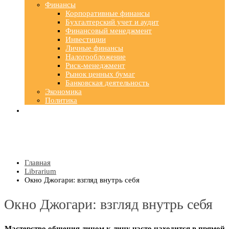
Финансы
Корпоративные финансы
Бухгалтерский учет и аудит
Финансовый менеджмент
Инвестиции
Личные финансы
Налогообложение
Риск-менеджмент
Рынок ценных бумаг
Банковская деятельность
Экономика
Политика
Главная
Librarium
Окно Джогари: взгляд внутрь себя
Окно Джогари: взгляд внутрь себя
Мастерство общения лицом к лицу часто находится в прямой