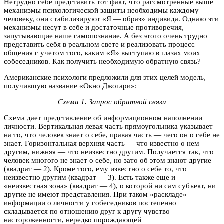
Нетрудно себе представить тот факт, что рассмотренные выше
механизмы психологической защиты необходимы каждому
человеку, они стабилизируют «Я — образ» индивида. Однако эти
механизмы несут в себе и достаточные противоречия,
запутывающие наше самопознание. А без этого очень трудно
представить себя в реальном свете и реализовать процесс
общения с учетом того, каким «Я» выступаю в глазах моих
собеседников. Как получить необходимую обратную связь?
Американские психологи предложили для этих целей модель,
получившую название «Окно Джогари»:
Схема 1. Запрос обратной связи
Схема дает представление об информационном наполнении
личности. Вертикальная левая часть прямоугольника указывает
на то, что человек знает о себе, правая часть — чего он о себе не
знает. Горизонтальная верхняя часть — что известно о нем
другим, нижняя — что неизвестно другим. Получается так, что
человек многого не знает о себе, но зато об этом знают другие
(квадрат — 2). Кроме того, ему известно о себе то, что
неизвестно другим (квадрат — 3). Есть также еще и
«неизвестная зона» (квадрат — 4), о которой ни сам субъект, ни
другие не имеют представления. При таком «раскладе»
информации о личности у собеседников постепенно
складывается по отношению друг к другу чувство
настороженности, нередко порождающей