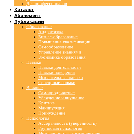
Для профессионалов
Каталог
Абонемент
Публикации
Образование
Андрагогика
Бизнес-образование
Повышение квалификации
Самообразование
Управление знаниями
Экономика образования
Навыки
Навыки деятельности
Навыки поведения
Мыслительные навыки
Сенсорные навыки
Влияние
Самопродвижение
Убеждение и внушение
Критика
Манипуляция
Принуждение
Психология
Ассертивность (уверенность)
Групповая психология
Межличностные коммуникации