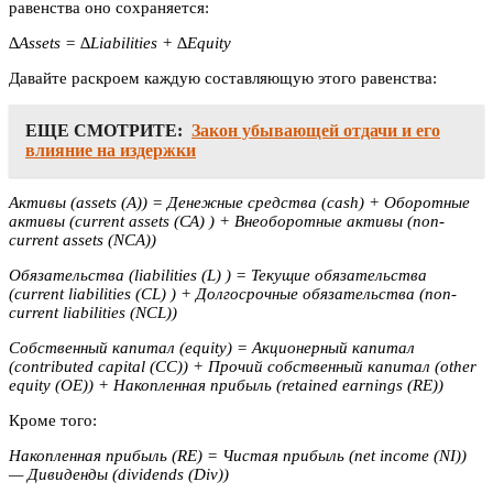
равенства оно сохраняется:
∆
Assets = ∆Liabilities + ∆Equity
Давайте раскроем каждую составляющую этого равенства:
ЕЩЕ СМОТРИТЕ:
Закон убывающей отдачи и его
влияние на издержки
Активы (assets (А)) = Денежные средства (cash) + Оборотные
активы (current assets (СА) ) + Внеоборотные активы (non-
current assets (NCA))
Обязательства (liabilities (L) ) = Текущие обязательства
(current liabilities (CL) ) + Долгосрочные обязательства (non-
current liabilities (NCL))
Собственный капитал (equity) = Акционерный капитал
(contributed capital (CC)) + Прочий собственный капитал (other
equity (OE)) + Накопленная прибыль (retained earnings (RE))
Кроме того:
Накопленная прибыль (RE) = Чистая прибыль (net income (NI))
— Дивиденды (dividends (Div))