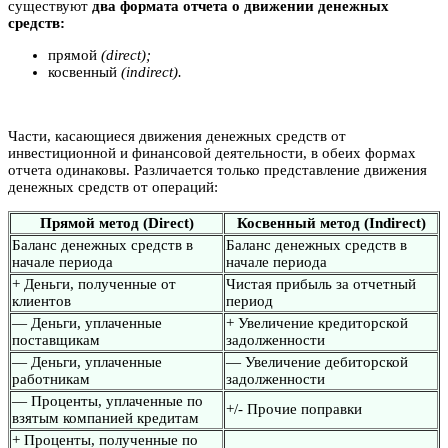
существуют
два формата отчета о движении денежных
средств:
прямой
(direct);
косвенный
(indirect).
Части, касающиеся движения денежных средств от
инвестиционной и финансовой деятельности, в обеих формах
отчета одинаковы. Различается только представление движения
денежных средств от операций:
Прямой метод (Direct)
Косвенный метод (Indirect)
Баланс денежных средств в
Баланс денежных средств в
начале периода
начале периода
+ Деньги, полученные от
Чистая прибыль за отчетный
клиентов
период
— Деньги, уплаченные
+ Увеличение кредиторской
поставщикам
задолженности
— Деньги, уплаченные
— Увеличение дебиторской
работникам
задолженности
— Проценты, уплаченные по
+/- Прочие поправки
взятым компанией кредитам
+ Проценты, полученные по