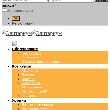
пароль?
Запомнить меня
Регистрация
Образование
Как учиться
О системе
Продолжение обучения
Все курсы
Медицина
Навыки
Влияние
Психология
Менеджмент
Маркетинг и PR
Финансы
Уровни
Для всех желающих
Для специалистов