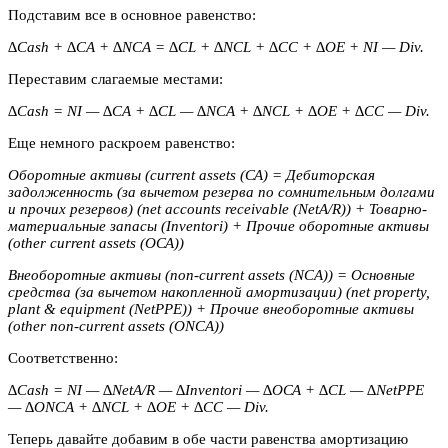
Подставим все в основное равенство:
∆Cash + ∆CA + ∆NCA = ∆CL + ∆NCL + ∆CC + ∆OE + NI — Div.
Переставим слагаемые местами:
∆Cash = NI — ∆CA + ∆CL — ∆NCA + ∆NCL + ∆OE + ∆CC — Div.
Еще немного раскроем равенство:
Оборотные активы (current assets (СА) = Дебиторская
задолженность (за вычетом резерва по сомнительным долгами
и прочих резервов) (net accounts receivable (NetA/R)) + Товарно-
материальные запасы (Inventori) + Прочие оборотные активы
(other current assets (ОСА))
Внеоборотные активы (non-current assets (NCA)) = Основные
средства (за вычетом накопленной амортизации) (net property,
plant & equipment (NetPPE)) + Прочие внеоборотные активы
(other non-current assets (ONCA))
Соответственно:
∆Cash = NI — ∆NetA/R — ∆Inventori — ∆ОСА + ∆CL — ∆NetPPE
— ∆ONCA + ∆NCL + ∆OE + ∆CC — Div.
Теперь давайте добавим в обе части равенства амортизацию