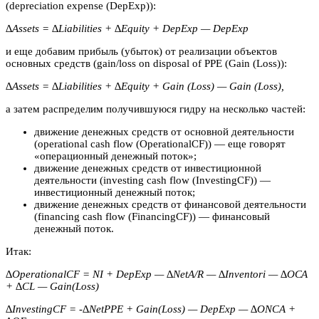
(depreciation expense (DepExp)):
∆Assets = ∆Liabilities + ∆Equity + DepExp — DepExp
и еще добавим прибыль (убыток) от реализации объектов
основных средств (gain/loss on disposal of PPE (Gain (Loss)):
∆Assets = ∆Liabilities + ∆Equity + Gain (Loss) — Gain (Loss),
а затем распределим получившуюся гидру на несколько частей:
движение денежных средств от основной деятельности
(operational cash flow (OperationalCF)) — еще говорят
«операционный денежный поток»;
движение денежных средств от инвестиционной
деятельности (investing cash flow (InvestingCF)) —
инвестиционный денежный поток;
движение денежных средств от финансовой деятельности
(financing cash flow (FinancingCF)) — финансовый
денежный поток.
Итак:
∆OperationalCF = NI + DepExp — ∆NetA/R — ∆Inventori — ∆ОСА
+ ∆CL — Gain(Loss)
∆InvestingCF = -∆NetPPE + Gain(Loss) — DepExp — ∆ONCA +