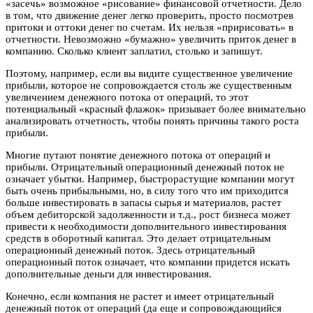
«засечь» возможное «рисование» финансовой отчетности. Дело
в том, что движение денег легко проверить, просто посмотрев
притоки и оттоки денег по счетам. Их нельзя «пририсовать» в
отчетности. Невозможно «бумажно» увеличить приток денег в
компанию. Сколько клиент заплатил, столько и запишут.
Поэтому, например, если вы видите существенное увеличение
прибыли, которое не сопровождается столь же существенным
увеличением денежного потока от операций, то этот
потенциальный «красный флажок» призывает более внимательно
анализировать отчетность, чтобы понять причины такого роста
прибыли.
Многие путают понятие денежного потока от операций и
прибыли. Отрицательный операционный денежный поток не
означает убытки. Например, быстрорастущие компании могут
быть очень прибыльными, но, в силу того что им приходится
больше инвестировать в запасы сырья и материалов, растет
объем дебиторской задолженности и т.д., рост бизнеса может
привести к необходимости дополнительного инвестирования
средств в оборотный капитал. Это делает отрицательным
операционный денежный поток. Здесь отрицательный
операционный поток означает, что компании придется искать
дополнительные деньги для инвестирования.
Конечно, если компания не растет и имеет отрицательный
денежный поток от операций (да еще и сопровождающийся