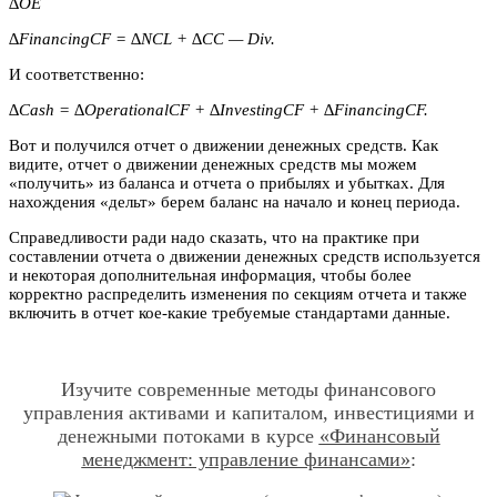
∆ОЕ
∆FinancingCF = ∆NCL + ∆CC — Div.
И соответственно:
∆Cash = ∆OperationalCF + ∆InvestingCF + ∆FinancingCF.
Вот и получился отчет о движении денежных средств. Как
видите, отчет о движении денежных средств мы можем
«получить» из баланса и отчета о прибылях и убытках. Для
нахождения «дельт» берем баланс на начало и конец периода.
Справедливости ради надо сказать, что на практике при
составлении отчета о движении денежных средств используется
и некоторая дополнительная информация, чтобы более
корректно распределить изменения по секциям отчета и также
включить в отчет кое-какие требуемые стандартами данные.
Изучите современные методы финансового
управления активами и капиталом, инвестициями и
денежными потоками в курсе
«Финансовый
менеджмент: управление финансами»
: