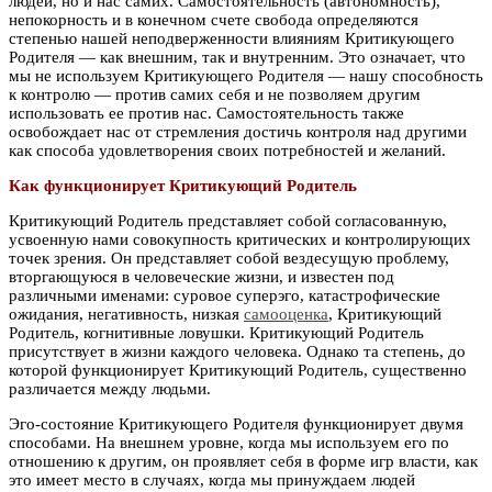
людей, но и нас самих. Самостоятельность (автономность),
непокорность и в конечном счете свобода определяются
степенью нашей неподверженности влияниям Критикующего
Родителя — как внешним, так и внутренним. Это означает, что
мы не используем Критикующего Родителя — нашу способность
к контролю — против самих себя и не позволяем другим
использовать ее против нас. Самостоятельность также
освобождает нас от стремления достичь контроля над другими
как способа удовлетворения своих потребностей и желаний.
Как функционирует Критикующий Родитель
Критикующий Родитель представляет собой согласованную,
усвоенную нами совокупность критических и контролирующих
точек зрения. Он представляет собой вездесущую проблему,
вторгающуюся в человеческие жизни, и известен под
различными именами: суровое суперэго, катастрофические
ожидания, негативность, низкая
самооценка
, Критикующий
Родитель, когнитивные ловушки. Критикующий Родитель
присутствует в жизни каждого человека. Однако та степень, до
которой функционирует Критикующий Родитель, существенно
различается между людьми.
Эго-состояние Критикующего Родителя функционирует двумя
способами. На внешнем уровне, когда мы используем его по
отношению к другим, он проявляет себя в форме игр власти, как
это имеет место в случаях, когда мы принуждаем людей