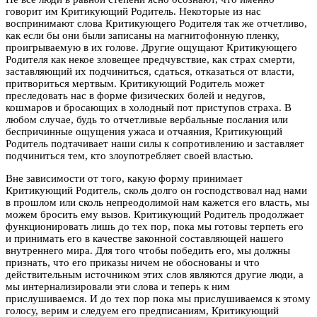
говорит им Критикующий Родитель. Некоторые из нас
воспринимают слова Критикующего Родителя так же отчетливо,
как если бы они были записаны на магнитофонную пленку,
проигрываемую в их голове. Другие ощущают Критикующего
Родителя как некое зловещее предчувствие, как страх смерти,
заставляющий их подчиниться, сдаться, отказаться от власти,
притвориться мертвым. Критикующий Родитель может
преследовать нас в форме физических болей и недугов,
кошмаров и бросающих в холодный пот приступов страха. В
любом случае, будь то отчетливые вербальные послания или
беспричинные ощущения ужаса и отчаяния, Критикующий
Родитель подтачивает наши силы к сопротивлению и заставляет
подчиниться тем, кто злоупотребляет своей властью.
Вне зависимости от того, какую форму принимает
Критикующий Родитель, сколь долго он господствовал над нами
в прошлом или сколь непреодолимой нам кажется его власть, мы
можем бросить ему вызов. Критикующий Родитель продолжает
функционировать лишь до тех пор, пока мы готовы терпеть его
и принимать его в качестве законной составляющей нашего
внутреннего мира. Для того чтобы победить его, мы должны
признать, что его приказы ничем не обоснованы и что
действительным источником этих слов являются другие люди, а
мы интернализировали эти слова и теперь к ним
прислушиваемся. И до тех пор пока мы прислушиваемся к этому
голосу, верим и следуем его предписаниям, Критикующий