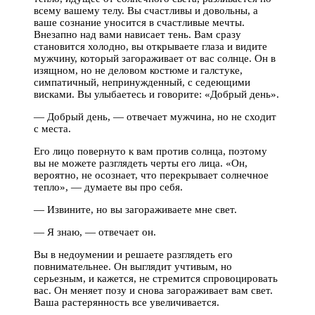
всему вашему телу. Вы счастливы и довольны, а
ваше сознание уносится в счастливые мечты.
Внезапно над вами нависает тень. Вам сразу
становится холодно, вы открываете глаза и видите
мужчину, который загораживает от вас солнце. Он в
изящном, но не деловом костюме и галстуке,
симпатичный, непринужденный, с седеющими
висками. Вы улыбаетесь и говорите: «Добрый день».
— Добрый день, — отвечает мужчина, но не сходит
с места.
Его лицо повернуто к вам против солнца, поэтому
вы не можете разглядеть черты его лица. «Он,
вероятно, не осознает, что перекрывает солнечное
тепло», — думаете вы про себя.
— Извините, но вы загораживаете мне свет.
— Я знаю, — отвечает он.
Вы в недоумении и решаете разглядеть его
повнимательнее. Он выглядит учтивым, но
серьезным, и кажется, не стремится спровоцировать
вас. Он меняет позу и снова загораживает вам свет.
Ваша растерянность все увеличивается.