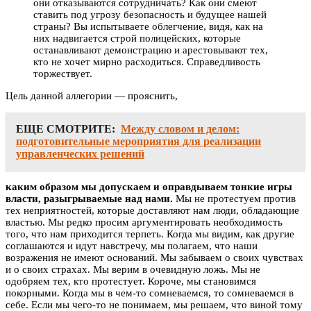
они отказываются сотрудничать? Как они смеют
ставить под угрозу безопасность и будущее нашей
страны? Вы испытываете облегчение, видя, как на
них надвигается строй полицейских, которые
останавливают демонстрацию и арестовывают тех,
кто не хочет мирно расходиться. Справедливость
торжествует.
Цель данной аллегории — прояснить,
ЕЩЕ СМОТРИТЕ:
Между словом и делом:
подготовительные мероприятия для реализации
управленческих решений
каким образом мы допускаем и оправдываем тонкие игры
власти, разыгрываемые над нами.
Мы не протестуем против
тех неприятностей, которые доставляют нам люди, обладающие
властью. Мы редко просим аргументировать необходимость
того, что нам приходится терпеть. Когда мы видим, как другие
соглашаются и идут навстречу, мы полагаем, что наши
возражения не имеют оснований. Мы забываем о своих чувствах
и о своих страхах. Мы верим в очевидную ложь. Мы не
одобряем тех, кто протестует. Короче, мы становимся
покорными. Когда мы в чем-то сомневаемся, то сомневаемся в
себе. Если мы чего-то не понимаем, мы решаем, что виной тому