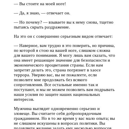
— Вы стоите на моей ноге!
— Да, я знаю, — отвечает он.
— Но почему? — взываете вы к нему снова, тщетно
пытаясь скрыть раздражение.
На это он с совершенно серьезным видом отвечает:
— Наверное, вам трудно в это поверить, но причина,
по которой я стою на вашей ноге, слишком сложна
для вашего понимания. Я могу лишь вам сказать, что
она имеет решающее значение для безопасности и
экономического процветания страны. Если нам
запретят делать это, страна погрязнет в хаосе
террора. Уверяю вас, вы не пожалеете, если
позволите мне продолжать без всякого
сопротивления. Все остальные именно так и
поступают, и мы не можем позволить вам подрывать
наши усилия по защите наших национальных
интересов.
Мужчина выглядит одновременно серьезно и
зловеще. Вы считаете себя добропорядочным
гражданином. Но в то же время у вас мало опыта; вы
не слишком искушены в вопросах политики. Вы
подавляете желание задать ему несколько вопросов