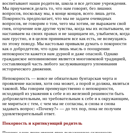
воспитывают наши родители, школа и все детские учреждения.
Мы приучаемся делать то, что нам говорят, без лишних
вопросов, поскольку мы, в конце концов, всего лишь дети.
Покорность предполагает, что мы не задаем очевидных
вопросов, не говорим о том, чего мы хотим, не выражаем свой
гнев, огорчение или другие чувства, когда мы их испытываем, не
настаиваем на своих правах и не защищаем их, улыбаемся, когда
нам грустно, и в целом принимаем все как есть, не возмущаясь
по этому поводу. Мы настолько привыкли думать о покорности
как о добродетели, что одна лишь мысль о поощрении
непокорности кажется нам дурной и даже опасной. Однако
гражданское неповиновение является многовековой традицией,
составляющей часть любого заслуживающего упоминания
исторического движения.
Непокорность — вовсе не обязательно бунтарская черта и
проявление насилия, хотя она может, а порой и должна, являться
таковой. Мы говорим преимущественно о непокорности,
исходящей из уважения к себе и из железной решимости быть
доброжелательным, но требовательным к себе и к окружающим,
не мириться с тем, с чем мы не согласны, и снова и снова
задавать вопрос: «Почему?» — до тех пор, пока не получим
удовлетворительный ответ.
Покорность и критикующий родитель
Почему одни люди имеют ярко выраженную склонность