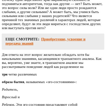
подчиняться авторитетам, тогда как другие — нет? Быть может,
это вопрос силы воли? Или же одни люди просто рождаются
слабыми, а другие сильными? А может быть, мы учимся быть
сильными или слабыми у наших родителей? Что является
причиной тех значимых различий в характерах людей, которые
определяют, будут ли эти люди мириться с господством других
или выступать против него?
ЕЩЕ СМОТРИТЕ:
Приобретение, усвоение и
передача знаний
Для ответа на этот вопрос желательно обладать хотя бы
начальными знаниями, касающимися транзактного анализа. Как
вы, вероятно, уже знаете, в транзактном анализе мы
рассматриваем поведение людей как разделенное на
три
четко различимых
образа бытия
, называемых «эго-состояниями»:
Родитель
,
Взрослый
и
Ребенок
. Эти эго-состояния представляют собой