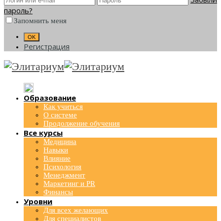
пароль?
Запомнить меня
Регистрация
Образование
Как учиться
О системе
Продолжение обучения
Все курсы
Медицина
Навыки
Влияние
Психология
Менеджмент
Маркетинг и PR
Финансы
Уровни
Для всех желающих
Для специалистов