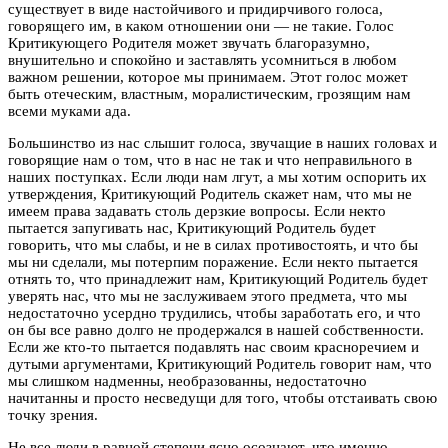
существует в виде настойчивого и придирчивого голоса,
говорящего им, в каком отношении они — не такие. Голос
Критикующего Родителя может звучать благоразумно,
внушительно и спокойно и заставлять усомниться в любом
важном решении, которое мы принимаем. Этот голос может
быть отеческим, властным, моралистическим, грозящим нам
всеми муками ада.
Большинство из нас слышит голоса, звучащие в наших головах и
говорящие нам о том, что в нас не так и что неправильного в
наших поступках. Если люди нам лгут, а мы хотим оспорить их
утверждения, Критикующий Родитель скажет нам, что мы не
имеем права задавать столь дерзкие вопросы. Если некто
пытается запугивать нас, Критикующий Родитель будет
говорить, что мы слабы, и не в силах противостоять, и что бы
мы ни сделали, мы потерпим поражение. Если некто пытается
отнять то, что принадлежит нам, Критикующий Родитель будет
уверять нас, что мы не заслуживаем этого предмета, что мы
недостаточно усердно трудились, чтобы заработать его, и что
он бы все равно долго не продержался в нашей собственности.
Если же кто-то пытается подавлять нас своим красноречием и
дутыми аргументами, Критикующий Родитель говорит нам, что
мы слишком надменны, необразованны, недостаточно
начитанны и просто несведущи для того, чтобы отстаивать свою
точку зрения.
Не все люди в равной степени ясно осознают, что именно