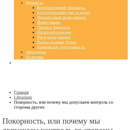
Финансы
Корпоративные финансы
Бухгалтерский учет и аудит
Финансовый менеджмент
Инвестиции
Личные финансы
Налогообложение
Риск-менеджмент
Рынок ценных бумаг
Банковская деятельность
Экономика
Политика
Главная
Librarium
Покорность, или почему мы допускаем контроль со
стороны других
Покорность, или почему мы