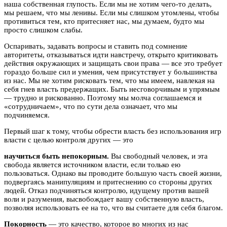
наша собственная глупость. Если мы не хотим чего-то делать,
мы решаем, что мы ленивы. Если мы слишком утомлены, чтобы
противиться тем, кто притесняет нас, мы думаем, будто мы
просто слишком слабы.
Оспаривать, задавать вопросы и ставить под сомнение
авторитеты, отказываться идти навстречу, открыто критиковать
действия окружающих и защищать свои права — все это требует
гораздо больше сил и умения, чем присутствует у большинства
из нас. Мы не хотим рисковать тем, что мы имеем, навлекая на
себя гнев власть предержащих. Быть несговорчивым и упрямым
— трудно и рискованно. Поэтому мы молча соглашаемся и
«сотрудничаем», что по сути дела означает, что мы
подчиняемся.
Первый шаг к тому, чтобы обрести власть без использования игр
власти с целью контроля других — это
научиться быть непокорным.
Вы свободный человек, и эта
свобода является источником власти, если только ею
пользоваться. Однако вы проводите большую часть своей жизни,
подвергаясь манипуляциям и притеснению со стороны других
людей. Отказ подчиняться контролю, идущему против вашей
воли и разумения, высвобождает вашу собственную власть,
позволяя использовать ее на то, что вы считаете для себя благом.
Покорность
— это качество, которое во многих из нас