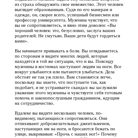
из страха обнаружить свое невежество. Этот человек
выглядит образованным. Судя по его манерам и
одежде, он, скорее всего, успешный бизнесмен или
профессор университета. Мужчина чувствует, что
вы не сопротивляетесь, и явно этим доволен: «Вы
хороший человек: это, безусловно, заслуга ваших
родителей. Не смутьян. Ваши дети будут гордиться
вами».
Вы начинаете привыкать к боли. Вы оглядываетесь
по сторонам и видите многих людей, которые
находятся в той же ситуации, что и вы. Повсюду
мужчины в костюмах наступают людям на ноги. Все
вокруг улыбаются или пытаются улыбаться. Дела
обстоят не так уж плохо. Вам становится легче,
поскольку вы знаете, что поступаете так, как
подобает, и не устраиваете скандал: вы заслужили
уважение этого мужчины и чувствуете себя готовым
помочь и законопослушным гражданином, идущим
на сотрудничество.
Вдалеке вы видите нескольких человек, по-
видимому, пытающихся сопротивляться. Они
отпихивают доброжелательных джентльменов,
наступающих им на ноги, и бросаются бежать по
улице, выкрикивая: «Прочь с наших ног!» Почему