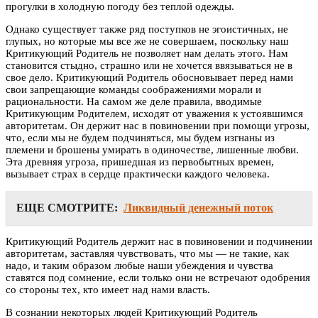
прогулки в холодную погоду без теплой одежды.
Однако существует также ряд поступков не эгоистичных, не
глупых, но которые мы все же не совершаем, поскольку наш
Критикующий Родитель не позволяет нам делать этого. Нам
становится стыдно, страшно или не хочется ввязываться не в
свое дело. Критикующий Родитель обосновывает перед нами
свои запрещающие команды соображениями морали и
рациональности. На самом же деле правила, вводимые
Критикующим Родителем, исходят от уважения к устоявшимся
авторитетам. Он держит нас в повиновении при помощи угрозы,
что, если мы не будем подчиняться, мы будем изгнаны из
племени и брошены умирать в одиночестве, лишенные любви.
Эта древняя угроза, пришедшая из первобытных времен,
вызывает страх в сердце практически каждого человека.
ЕЩЕ СМОТРИТЕ:
Ликвидный денежный поток
Критикующий Родитель держит нас в повиновении и подчинении
авторитетам, заставляя чувствовать, что мы — не такие, как
надо, и таким образом любые наши убеждения и чувства
ставятся под сомнение, если только они не встречают одобрения
со стороны тех, кто имеет над нами власть.
В сознании некоторых людей Критикующий Родитель