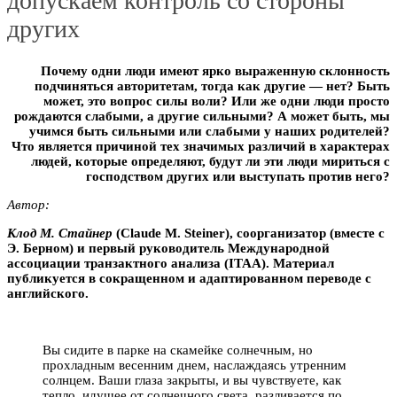
допускаем контроль со стороны
других
Почему одни люди имеют ярко выраженную склонность
подчиняться авторитетам, тогда как другие — нет? Быть
может, это вопрос силы воли? Или же одни люди просто
рождаются слабыми, а другие сильными? А может быть, мы
учимся быть сильными или слабыми у наших родителей?
Что является причиной тех значимых различий в характерах
людей, которые определяют, будут ли эти люди мириться с
господством других или выступать против него?
Автор:
Клод М. Стайнер
(Claude M. Steiner), соорганизатор (вместе с
Э. Берном) и первый руководитель Международной
ассоциации транзактного анализа (ITAA). Материал
публикуется в сокращенном и адаптированном переводе с
английского.
Вы сидите в парке на скамейке солнечным, но
прохладным весенним днем, наслаждаясь утренним
солнцем. Ваши глаза закрыты, и вы чувствуете, как
тепло, идущее от солнечного света, разливается по