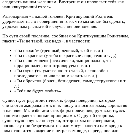
следовать нашим желаниям. Внутренне он проявляет себя как
наш «внутренний голос».
Разговаривая «в нашей голове», Критикующий Родитель
удерживает нас от совершения того, что мы могли бы сделать,
угрожая нам расплатой в случае неповиновения.
По сути своей послание, сообщаемое Критикующим Родителем,
гласит: «Ты не такой, как надо», в частности:
«Ты плохой» (грешный, ленивый, злой и т. д.)
«Ты некрасив» (у тебя некрасивое лицо, тело и т. д.)
«Ты ненормален» (психически, эмоционально, ты
иррационален, неконтролируем и т. д.)
«Ты глуп» (ты умственно отсталый, неспособен
последовательно или ясно мыслить и т. д.)
«Ты обречен» (болен, безнадежен, самодеструктивен и т.
д.)
«Тебя не будут любить».
Существует ряд эгоистических форм поведения, которые
считаются аморальными; к их числу относятся ложь, воровство
и насилие. Мы избегаем этих форм поведения, руководствуясь
нашими нравственными принципами. С другой стороны,
существуют глупые поступки, которых мы не совершаем,
поскольку они безрезультатны или могут нанести нам вред; к
ним относится вождение в нетрезвом виде, переедание или