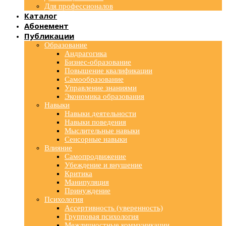
Для профессионалов
Каталог
Абонемент
Публикации
Образование
Андрагогика
Бизнес-образование
Повышение квалификации
Самообразование
Управление знаниями
Экономика образования
Навыки
Навыки деятельности
Навыки поведения
Мыслительные навыки
Сенсорные навыки
Влияние
Самопродвижение
Убеждение и внушение
Критика
Манипуляция
Принуждение
Психология
Ассертивность (уверенность)
Групповая психология
Межличностные коммуникации