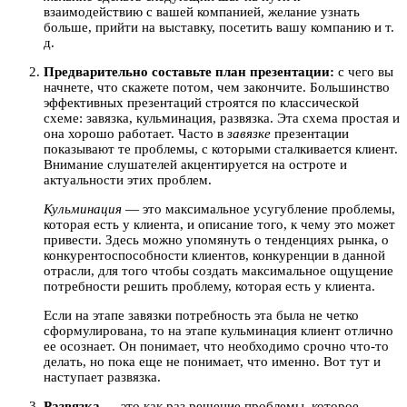
взаимодействию с вашей компанией, желание узнать
больше, прийти на выставку, посетить вашу компанию и т.
д.
Предварительно составьте план презентации:
с чего вы
начнете, что скажете потом, чем закончите. Большинство
эффективных презентаций строятся по классической
схеме: завязка, кульминация, развязка. Эта схема простая и
она хорошо работает. Часто в
завязке
презентации
показывают те проблемы, с которыми сталкивается клиент.
Внимание слушателей акцентируется на остроте и
актуальности этих проблем.
Кульминация
— это максимальное усугубление проблемы,
которая есть у клиента, и описание того, к чему это может
привести. Здесь можно упомянуть о тенденциях рынка, о
конкурентоспособности клиентов, конкуренции в данной
отрасли, для того чтобы создать максимальное ощущение
потребности решить проблему, которая есть у клиента.
Если на этапе завязки потребность эта была не четко
сформулирована, то на этапе кульминация клиент отлично
ее осознает. Он понимает, что необходимо срочно что-то
делать, но пока еще не понимает, что именно. Вот тут и
наступает развязка.
Развязка
— это как раз решение проблемы, которое