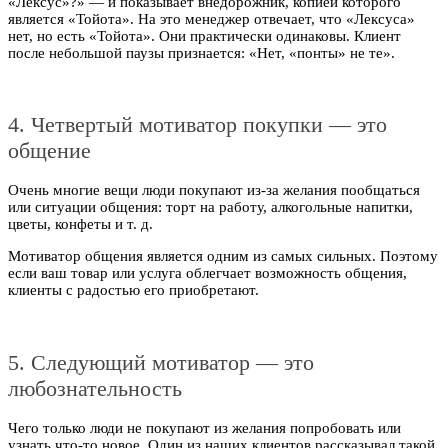
«Лексус»?» — и показывает внедорожник, копией которого
является «Тойота». На это менеджер отвечает, что «Лексуса»
нет, но есть «Тойота». Они практически одинаковы. Клиент
после небольшой паузы признается: «Нет, «понты» не те».
4. Четвертый мотиватор покупки — это
общение
Очень многие вещи люди покупают из-за желания пообщаться
или ситуации общения: торт на работу, алкогольные напитки,
цветы, конфеты и т. д.
Мотиватор общения является одним из самых сильных. Поэтому
если ваш товар или услуга облегчает возможность общения,
клиенты с радостью его приобретают.
5. Следующий мотиватор — это
любознательность
Чего только люди не покупают из желания попробовать или
узнать что-то новое. Один из наших клиентов рассказывал такой