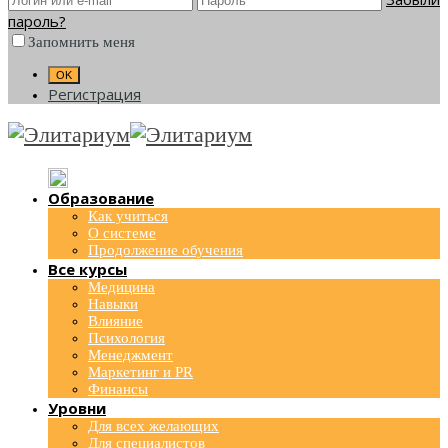
пароль?
Запомнить меня
Регистрация
Образование
Как учиться
О системе
Продолжение обучения
Все курсы
Медицина
Навыки
Влияние
Психология
Менеджмент
Маркетинг и PR
Финансы
Уровни
Для всех желающих
Для специалистов