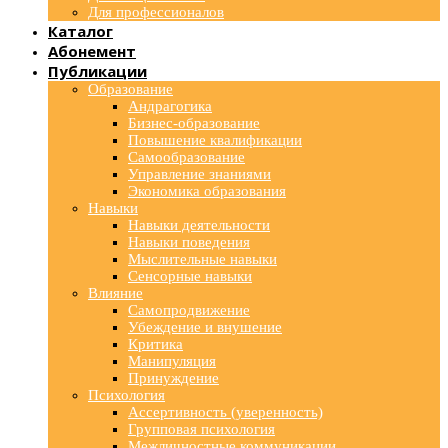
Для профессионалов
Каталог
Абонемент
Публикации
Образование
Андрагогика
Бизнес-образование
Повышение квалификации
Самообразование
Управление знаниями
Экономика образования
Навыки
Навыки деятельности
Навыки поведения
Мыслительные навыки
Сенсорные навыки
Влияние
Самопродвижение
Убеждение и внушение
Критика
Манипуляция
Принуждение
Психология
Ассертивность (уверенность)
Групповая психология
Межличностные коммуникации