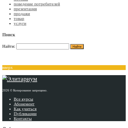
поведение потребителей
презентация
продажи
товар
услуги
Поиск
Найти:
вверх
2026 © Копирование запрещено.
Все курсы
Абонемент
Как учиться
Публикации
Контакты