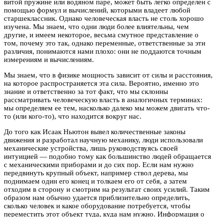
витой пружине или водяном паре, может быть легко определен с
помощью формул и вычислений, которыми владеет любой
старшеклассник. Однако человеческая власть не столь хорошо
изучена. Мы знаем, что одни люди более влиятельны, чем
другие, и имеем некоторое, весьма смутное представление о
том, почему это так, однако переменные, ответственные за эти
различия, понимаются нами плохо: они не поддаются точным
измерениям и вычислениям.
Мы знаем, что в физике мощность зависит от силы и расстояния,
на которое распространяется эта сила. Вероятно, именно это
знание и ответственно за тот факт, что мы склонны
рассматривать человеческую власть в аналогичных терминах:
мы определяем ее тем, насколько далеко мы можем двигать что-
то (или кого-то), что находится вокруг нас.
До того как Исаак Ньютон вывел количественные законы
движения и разработал научную механику, люди использовали
механические устройства, лишь руководствуясь своей
интуицией — подобно тому как большинство людей обращается
с механическими приборами и до сих пор. Если нам нужно
передвинуть крупный объект, например ствол дерева, мы
поднимаем один его конец и толкаем его от себя, а затем
отходим в сторону и смотрим на результат своих усилий. Таким
образом нам обычно удается приблизительно определить,
сколько человек и какое оборудование потребуется, чтобы
переместить этот объект туда, куда нам нужно. Информация о