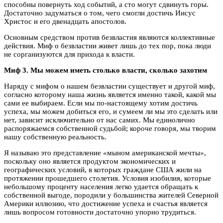
способны повернуть ход событий, а сто могут сдвинуть горы.
Достаточно задуматься о том, чего смогли достичь Иисус
Христос и его двенадцать апостолов.
Основным средством против безвластия являются коллективные
действия. Миф о безвластии живет лишь до тех пор, пока люди
не сорганизуются для прихода к власти.
Миф 3. Мы можем иметь столько власти, сколько захотим
Наряду с мифом о нашем безвластии существует и другой миф,
согласно которому наша жизнь является именно такой, какой мы
сами ее выбираем. Если мы по-настоящему хотим достичь
успеха, мы можем добиться его, и сумеем ли мы это сделать или
нет, зависит исключительно от нас самих. Мы единолично
распоряжаемся собственной судьбой; короче говоря, мы творим
нашу собственную реальность.
Я называю это представление «мыном американской мечты»,
поскольку оно является продуктом экономических и
географических условий, в которых граждане США жили на
протяжении прошедшего столетия. Условия изобилия, которые
небольшому проценту населения легко удается обращать к
собственной выгоде, породили у большинства жителей Северной
Америки иллюзию, что достижение успеха и счастья является
лишь вопросом готовности достаточно упорно трудиться.