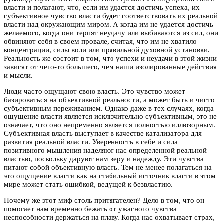
власти и полагают, что, если им удастся достичь успеха, их
субъективное чувство власти будет соответствовать их реальной
власти над окружающим миром. А когда им не удается достичь
желаемого, когда они терпят неудачу или выбиваются из сил, они
обвиняют себя в своем провале, считая, что им не хватило
концентрации, силы воли или правильной духовной установки.
Реальность же состоит в том, что успехи и неудачи в этой жизни
зависят от чего-то большего, чем наши изолированные действия
и мысли.
Люди часто ощущают свою власть. Это чувство может
базироваться на объективной реальности, а может быть и чисто
субъективным переживанием. Однако даже в тех случаях, когда
ощущение власти является исключительно субъективным, это не
означает, что оно непременно является полностью иллюзорным.
Субъективная власть выступает в качестве катализатора для
развития реальной власти. Уверенность в себе и сила
позитивного мышления наделяют нас определенной реальной
властью, поскольку даруют нам веру и надежду. Эти чувства
питают собой объективную власть. Тем не менее полагаться на
это ощущение власти как на стабильный источник власти в этом
мире может стать ошибкой, ведущей к безвластию.
Почему же этот миф столь притягателен? Дело в том, что он
помогает нам временно бежать от ужасного чувства
неспособности держаться на плаву. Когда нас охватывает страх,