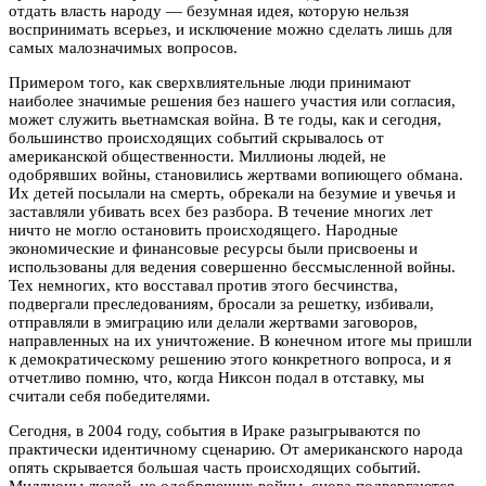
отдать власть народу — безумная идея, которую нельзя
воспринимать всерьез, и исключение можно сделать лишь для
самых малозначимых вопросов.
Примером того, как сверхвлиятельные люди принимают
наиболее значимые решения без нашего участия или согласия,
может служить вьетнамская война. В те годы, как и сегодня,
большинство происходящих событий скрывалось от
американской общественности. Миллионы людей, не
одобрявших войны, становились жертвами вопиющего обмана.
Их детей посылали на смерть, обрекали на безумие и увечья и
заставляли убивать всех без разбора. В течение многих лет
ничто не могло остановить происходящего. Народные
экономические и финансовые ресурсы были присвоены и
использованы для ведения совершенно бессмысленной войны.
Тех немногих, кто восставал против этого бесчинства,
подвергали преследованиям, бросали за решетку, избивали,
отправляли в эмиграцию или делали жертвами заговоров,
направленных на их уничтожение. В конечном итоге мы пришли
к демократическому решению этого конкретного вопроса, и я
отчетливо помню, что, когда Никсон подал в отставку, мы
считали себя победителями.
Сегодня, в 2004 году, события в Ираке разыгрываются по
практически идентичному сценарию. От американского народа
опять скрывается большая часть происходящих событий.