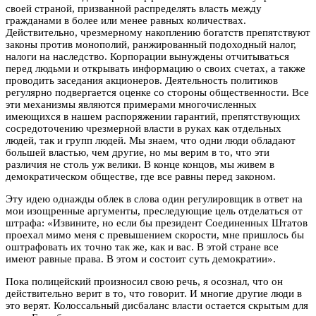
своей страной, призванной распределять власть между
гражданами в более или менее равных количествах.
Действительно, чрезмерному накоплению богатств препятствуют
законы против монополий, ранжированный подоходный налог,
налоги на наследство. Корпорации вынуждены отчитываться
перед людьми и открывать информацию о своих счетах, а также
проводить заседания акционеров. Деятельность политиков
регулярно подвергается оценке со стороны общественности. Все
эти механизмы являются примерами многочисленных
имеющихся в нашем распоряжении гарантий, препятствующих
сосредоточению чрезмерной власти в руках как отдельных
людей, так и групп людей. Мы знаем, что одни люди обладают
большей властью, чем другие, но мы верим в то, что эти
различия не столь уж велики. В конце концов, мы живем в
демократическом обществе, где все равны перед законом.
Эту идею однажды облек в слова один регулировщик в ответ на
мои изощренные аргументы, преследующие цель отделаться от
штрафа: «Извините, но если бы президент Соединенных Штатов
проехал мимо меня с превышением скорости, мне пришлось бы
оштрафовать их точно так же, как и вас. В этой стране все
имеют равные права. В этом и состоит суть демократии».
Пока полицейский произносил свою речь, я осознал, что он
действительно верит в то, что говорит. И многие другие люди в
это верят. Колоссальный дисбаланс власти остается скрытым для