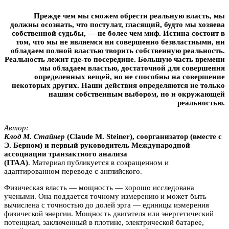
Прежде чем мы сможем обрести реальную власть, мы
должны осознать, что постулат, гласящий, будто мы хозяева
собственной судьбы, — не более чем миф. Истина состоит в
том, что мы не являемся ни совершенно безвластными, ни
обладаем полной властью творить собственную реальность.
Реальность лежит где-то посередине. Большую часть времени
мы обладаем властью, достаточной для совершения
определенных вещей, но не способны на совершение
некоторых других. Наши действия определяются не только
нашим собственным выбором, но и окружающей
реальностью.
Автор:
Клод М. Стайнер
(Claude M. Steiner), соорганизатор (вместе с
Э. Берном) и первый руководитель Международной
ассоциации транзактного анализа
(ITAA)
. Материал публикуется в сокращенном и
адаптированном переводе с английского.
Физическая власть — мощность — хорошо исследована
учеными. Она поддается точному измерению и может быть
вычислена с точностью до долей эрга — единицы измерения
физической энергии. Мощность двигателя или энергетический
потенциал, заключенный в плотине, электрической батарее,