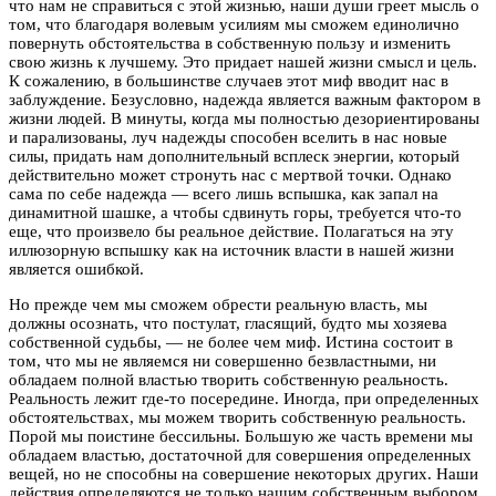
что нам не справиться с этой жизнью, наши души греет мысль о
том, что благодаря волевым усилиям мы сможем единолично
повернуть обстоятельства в собственную пользу и изменить
свою жизнь к лучшему. Это придает нашей жизни смысл и цель.
К сожалению, в большинстве случаев этот миф вводит нас в
заблуждение. Безусловно, надежда является важным фактором в
жизни людей. В минуты, когда мы полностью дезориентированы
и парализованы, луч надежды способен вселить в нас новые
силы, придать нам дополнительный всплеск энергии, который
действительно может стронуть нас с мертвой точки. Однако
сама по себе надежда — всего лишь вспышка, как запал на
динамитной шашке, а чтобы сдвинуть горы, требуется что-то
еще, что произвело бы реальное действие. Полагаться на эту
иллюзорную вспышку как на источник власти в нашей жизни
является ошибкой.
Но прежде чем мы сможем обрести реальную власть, мы
должны осознать, что постулат, гласящий, будто мы хозяева
собственной судьбы, — не более чем миф. Истина состоит в
том, что мы не являемся ни совершенно безвластными, ни
обладаем полной властью творить собственную реальность.
Реальность лежит где-то посередине. Иногда, при определенных
обстоятельствах, мы можем творить собственную реальность.
Порой мы поистине бессильны. Большую же часть времени мы
обладаем властью, достаточной для совершения определенных
вещей, но не способны на совершение некоторых других. Наши
действия определяются не только нашим собственным выбором,