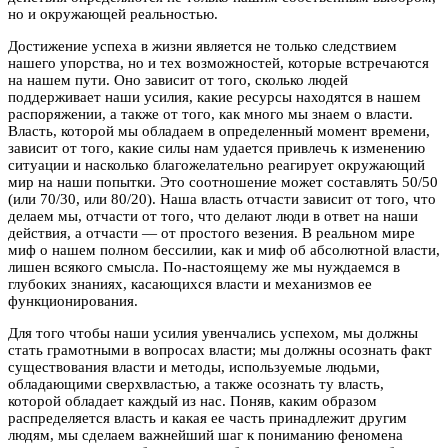
но и окружающей реальностью.
Достижение успеха в жизни является не только следствием
нашего упорства, но и тех возможностей, которые встречаются
на нашем пути. Оно зависит от того, сколько людей
поддерживает наши усилия, какие ресурсы находятся в нашем
распоряжении, а также от того, как много мы знаем о власти.
Власть, которой мы обладаем в определенный момент времени,
зависит от того, какие силы нам удается привлечь к изменению
ситуации и насколько благожелательно реагирует окружающий
мир на наши попытки. Это соотношение может составлять 50/50
(или 70/30, или 80/20). Наша власть отчасти зависит от того, что
делаем мы, отчасти от того, что делают люди в ответ на наши
действия, а отчасти — от простого везения. В реальном мире
миф о нашем полном бессилии, как и миф об абсолютной власти,
лишен всякого смысла. По-настоящему же мы нуждаемся в
глубоких знаниях, касающихся власти и механизмов ее
функционирования.
Для того чтобы наши усилия увенчались успехом, мы должны
стать грамотными в вопросах власти; мы должны осознать факт
существования власти и методы, используемые людьми,
обладающими сверхвластью, а также осознать ту власть,
которой обладает каждый из нас. Поняв, каким образом
распределяется власть и какая ее часть принадлежит другим
людям, мы сделаем важнейший шаг к пониманию феномена