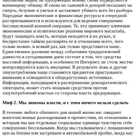
Миллионы людей, не одобряющих войны, снова подвергаются
вопиющему обману. И снова их сыновей и дочерей посылают на
смерть, безумие и увечья и заставляют убивать всех без разбора.
Народные экономические и финансовые ресурсы в очередной
раз присваиваются и используются для ведения совершенно
бессмысленной военной операции. Те, кто принимает ключевые
экономические и политические решения мирового масштаба,
будут защищать власть, которая находится в их руках, и
беспрестанно тайком расширять ее в отношении всего, чего
только можно, и всякий раз, как только представится шанс.
Единственное различие между событиями тридцатилетней
давности и сегодняшним днем состоит в том, что средства
массовой информации, в особенности Интернет, не столь жестко
контролируются власть имущими. В результате ложь и другие
злоупотребления чаще становятся предметом пристального
внимания и освещаются в общедоступных источниках.
Информация, находящаяся в распоряжении демократического
электората, может стать мощным средством против
злоупотреблений властью со стороны власть предержащих.
Миф 2. Мы лишены власти, и с этим ничего нельзя сделать
В течение любого обычного дня нашей жизни нас ожидают
многочисленные разочарования и препятствия, по отношению к
которым мы как отдельные социальные единицы чувствуем себя
совершенно бессильными. Когда мы сталкиваемся с повышением
цен на бензин или застреваем в автомобильной пробке, когда нас