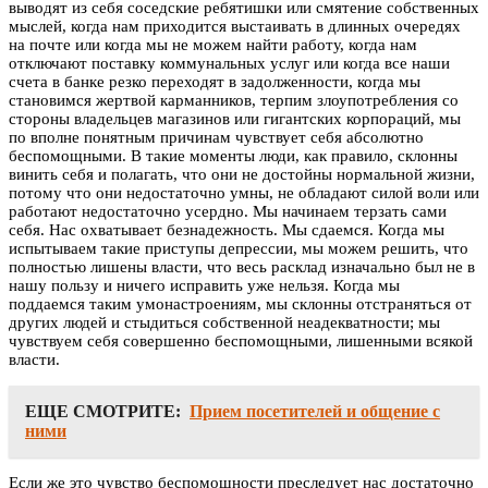
выводят из себя соседские ребятишки или смятение собственных
мыслей, когда нам приходится выстаивать в длинных очередях
на почте или когда мы не можем найти работу, когда нам
отключают поставку коммунальных услуг или когда все наши
счета в банке резко переходят в задолженности, когда мы
становимся жертвой карманников, терпим злоупотребления со
стороны владельцев магазинов или гигантских корпораций, мы
по вполне понятным причинам чувствует себя абсолютно
беспомощными. В такие моменты люди, как правило, склонны
винить себя и полагать, что они не достойны нормальной жизни,
потому что они недостаточно умны, не обладают силой воли или
работают недостаточно усердно. Мы начинаем терзать сами
себя. Нас охватывает безнадежность. Мы сдаемся. Когда мы
испытываем такие приступы депрессии, мы можем решить, что
полностью лишены власти, что весь расклад изначально был не в
нашу пользу и ничего исправить уже нельзя. Когда мы
поддаемся таким умонастроениям, мы склонны отстраняться от
других людей и стыдиться собственной неадекватности; мы
чувствуем себя совершенно беспомощными, лишенными всякой
власти.
ЕЩЕ СМОТРИТЕ:
Прием посетителей и общение с
ними
Если же это чувство беспомощности преследует нас достаточно