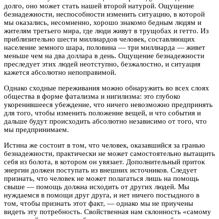
долго, оно может стать нашей второй натурой. Ощущение
безнадежности, неспособности изменить ситуацию, в которой
мы оказались, несомненно, хорошо знакомо бедным людям и
жителям третьего мира, где люди живут в трущобах и гетто. Из
приблизительно шести миллиардов человек, составляющих
население земного шара, половина — три миллиарда — живет
меньше чем на два доллара в день. Ощущение безнадежности
преследует этих людей неотступно, безжалостно, и ситуация
кажется абсолютно непоправимой.
Однако сходные переживания можно обнаружить во всех слоях
общества в форме фатализма и нигилизма: это глубоко
укоренившееся убеждение, что ничего невозможно предпринять
для того, чтобы изменить положение вещей, и что события и
дальше будут происходить абсолютно независимо от того, что
мы предпринимаем.
Истина же состоит в том, что человек, оказавшийся за гранью
безнадежности, практически не может самостоятельно вытащить
себя из болота, в котором он увязает. Дополнительный приток
энергии должен поступать из внешних источников. Следует
признать, что человек не может полагаться лишь на помощь
свыше — помощь должна исходить от других людей. Мы
нуждаемся в помощи друг друга, и нет ничего постыдного в
том, чтобы признать этот факт, — однако мы не приучены
видеть эту потребность. Свойственная нам склонность «самому