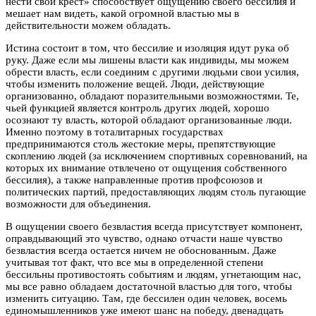
нести свой крест» способствует ощущению своего бессилия и
мешает нам видеть, какой огромной властью мы в
действительности можем обладать.
Истина состоит в том, что бессилие и изоляция идут рука об
руку. Даже если мы лишены власти как индивиды, мы можем
обрести власть, если соединим с другими людьми свои усилия,
чтобы изменить положение вещей. Люди, действующие
организованно, обладают поразительными возможностями. Те,
чьей функцией является контроль других людей, хорошо
осознают ту власть, которой обладают организованные люди.
Именно поэтому в тоталитарных государствах
предпринимаются столь жестокие меры, препятствующие
скоплению людей (за исключением спортивных соревнований, на
которых их внимание отвлечено от ощущения собственного
бессилия), а также направленные против профсоюзов и
политических партий, предоставляющих людям столь пугающие
возможности для объединения.
В ощущении своего безвластия всегда присутствует компонент,
оправдывающий это чувство, однако отчасти наше чувство
безвластия всегда остается ничем не обоснованным. Даже
учитывая тот факт, что все мы в определенной степени
бессильны противостоять событиям и людям, угнетающим нас,
мы все равно обладаем достаточной властью для того, чтобы
изменить ситуацию. Там, где бессилен один человек, восемь
единомышленников уже имеют шанс на победу, двенадцать