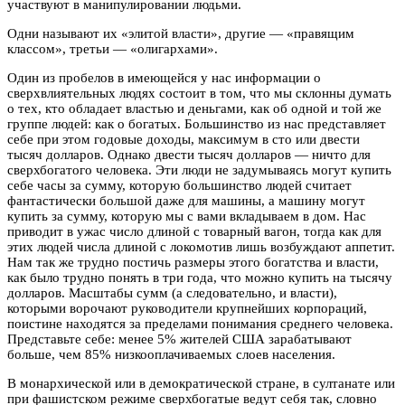
участвуют в манипулировании людьми.
Одни называют их «элитой власти», другие — «правящим
классом», третьи — «олигархами».
Один из пробелов в имеющейся у нас информации о
сверхвлиятельных людях состоит в том, что мы склонны думать
о тех, кто обладает властью и деньгами, как об одной и той же
группе людей: как о богатых. Большинство из нас представляет
себе при этом годовые доходы, максимум в сто или двести
тысяч долларов. Однако двести тысяч долларов — ничто для
сверхбогатого человека. Эти люди не задумываясь могут купить
себе часы за сумму, которую большинство людей считает
фантастически большой даже для машины, а машину могут
купить за сумму, которую мы с вами вкладываем в дом. Нас
приводит в ужас число длиной с товарный вагон, тогда как для
этих людей числа длиной с локомотив лишь возбуждают аппетит.
Нам так же трудно постичь размеры этого богатства и власти,
как было трудно понять в три года, что можно купить на тысячу
долларов. Масштабы сумм (а следовательно, и власти),
которыми ворочают руководители крупнейших корпораций,
поистине находятся за пределами понимания среднего человека.
Представьте себе: менее 5% жителей США зарабатывают
больше, чем 85% низкооплачиваемых слоев населения.
В монархической или в демократической стране, в султанате или
при фашистском режиме сверхбогатые ведут себя так, словно