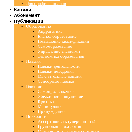
Для профессионалов
Каталог
Абонемент
Публикации
Образование
Андрагогика
Бизнес-образование
Повышение квалификации
Самообразование
Управление знаниями
Экономика образования
Навыки
Навыки деятельности
Навыки поведения
Мыслительные навыки
Сенсорные навыки
Влияние
Самопродвижение
Убеждение и внушение
Критика
Манипуляция
Принуждение
Психология
Ассертивность (уверенность)
Групповая психология
Межличностные коммуникации