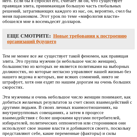
него. Если бы я спросил его, считает ли он, что существует
правящая элита, принимающая большую часть глобальных
решений, затрагивающих каждого из нас, он, вероятно, счел бы
меня параноиком. Этот урок по теме «мифология власти»
обошелся мне в восемьдесят долларов.
ЕЩЕ СМОТРИТЕ:
Новые требования к построению
организаций будущего
Тем не менее все же существует такой феномен, как правящая
элита. Это группа мужчин (и небольшое число женщин),
большинство из которых не является политиками на выборных
должностях, но которые негласно управляют нашей жизнью без
нашего ведома и которых, вне всяких сомнений, никто не
штрафует, хотя они ездят по нашим дорогам на очень больших
скоростях.
Эти мужчины и очень небольшое число женщин понимают, как
добиться желаемых результатов за счет своих взаимодействий с
другими людьми. В своих личных взаимоотношениях, на
внутригрупповых совещаниях, а затем в процессе
взаимодействия с более широкими кругами потребителей,
избирателей, политических оппонентов или сторонников они
используют свое знание власти и добиваются своего, поскольку
представляют себе, какие переменные (факторы) и силы