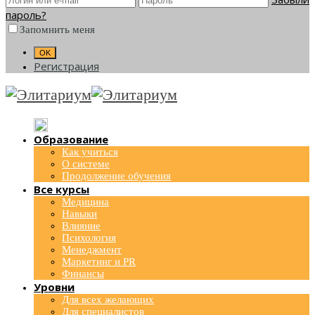
пароль?
Запомнить меня
Регистрация
Образование
Как учиться
О системе
Продолжение обучения
Все курсы
Медицина
Навыки
Влияние
Психология
Менеджмент
Маркетинг и PR
Финансы
Уровни
Для всех желающих
Для специалистов