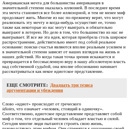
Американская мечта для большинства американцев в
значительной степени оказалась иллюзией. В последнее время
эта мечта становится все более иллюзорной, и тем не менее миф
продолжает жить. Многие из нас по-прежнему верят, что могут
реализовать эту мечту и когда-нибудь осуществят ее, точно
также как некоторые из нас могут выиграть и обязательно
выиграют в лотерею. Но дело в том, что большинство из нас не
выигрывает. И все же эта идея, которая приобрела столь широкое
распространение, действительно имеет под собой реальное
основание: поиски счастья являются вполне реальным усилием и
в значительной степени зависят от наших взглядов на жизнь и
наших действий. Но когда такая точка зрения искажается и
превращается в бессмысленную веру в нашу абсолютную власть
над собственной судьбой, она вполне обоснованно начинает
рассматриваться как некое идиотское представление.
ЕЩЕ СМОТРИТЕ:
Двадцать три тезиса
аргументации и убеждения
Слово «идиот» происходит от греческого
idiotes
, что означает «человек, стоящий в одиночку».
Соответственно, идиотское представление представляет собой
миф о том, что отдельный человек обладает властью и силой.
Сегодня многие люди пытаются строить свою жизнь,
руководствуясь этим мифом. Они стремятся к ощущению своей