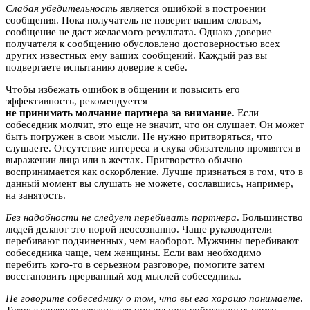
Слабая убедительность
является ошибкой в построении
сообщения. Пока получатель не поверит вашим словам,
сообщение не даст желаемого результата. Однако доверие
получателя к сообщению обусловлено достоверностью всех
других известных ему ваших сообщений. Каждый раз вы
подвергаете испытанию доверие к себе.
Чтобы избежать ошибок в общении и повысить его
эффективность, рекомендуется
не принимать молчание партнера за внимание
. Если
собеседник молчит, это еще не значит, что он слушает. Он может
быть погружен в свои мысли. Не нужно притворяться, что
слушаете. Отсутствие интереса и скука обязательно проявятся в
выражении лица или в жестах. Притворство обычно
воспринимается как оскорбление. Лучше признаться в том, что в
данный момент вы слушать не можете, сославшись, например,
на занятость.
Без надобности не следует перебивать партнера
. Большинство
людей делают это порой неосознанно. Чаще руководители
перебивают подчиненных, чем наоборот. Мужчины перебивают
собеседника чаще, чем женщины. Если вам необходимо
перебить кого-то в серьезном разговоре, помогите затем
восстановить прерванный ход мыслей собеседника.
Не говорите собеседнику о том, что вы его хорошо понимаете
.