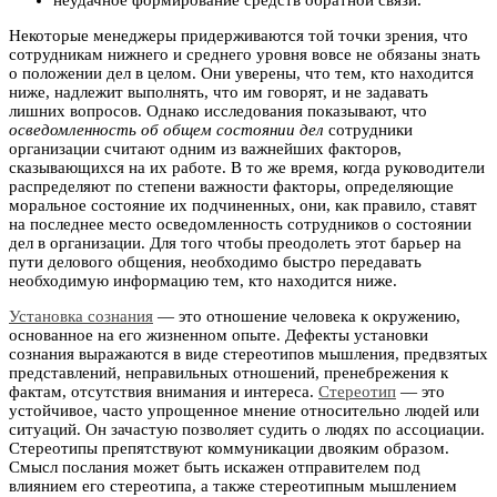
неудачное формирование средств обратной связи.
Некоторые менеджеры придерживаются той точки зрения, что
сотрудникам нижнего и среднего уровня вовсе не обязаны знать
о положении дел в целом. Они уверены, что тем, кто находится
ниже, надлежит выполнять, что им говорят, и не задавать
лишних вопросов. Однако исследования показывают, что
осведомленность об общем состоянии дел
сотрудники
организации считают одним из важнейших факторов,
сказывающихся на их работе. В то же время, когда руководители
распределяют по степени важности факторы, определяющие
моральное состояние их подчиненных, они, как правило, ставят
на последнее место осведомленность сотрудников о состоянии
дел в организации. Для того чтобы преодолеть этот барьер на
пути делового общения, необходимо быстро передавать
необходимую информацию тем, кто находится ниже.
Установка сознания
— это отношение человека к окружению,
основанное на его жизненном опыте. Дефекты установки
сознания выражаются в виде стереотипов мышления, предвзятых
представлений, неправильных отношений, пренебрежения к
фактам, отсутствия внимания и интереса.
Стереотип
— это
устойчивое, часто упрощенное мнение относительно людей или
ситуаций. Он зачастую позволяет судить о людях по ассоциации.
Стереотипы препятствуют коммуникации двояким образом.
Смысл послания может быть искажен отправителем под
влиянием его стереотипа, а также стереотипным мышлением