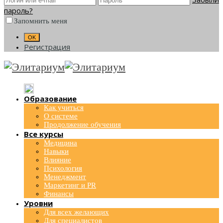
пароль?
Запомнить меня
Регистрация
Образование
Как учиться
О системе
Продолжение обучения
Все курсы
Медицина
Навыки
Влияние
Психология
Менеджмент
Маркетинг и PR
Финансы
Уровни
Для всех желающих
Для специалистов