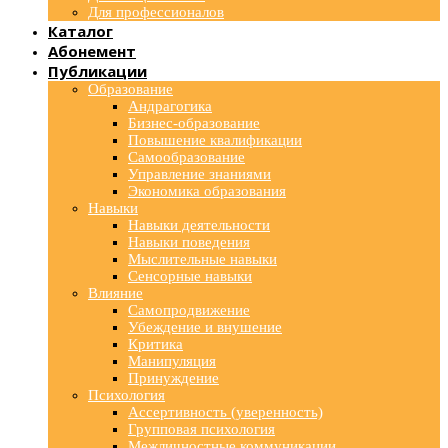
Для профессионалов
Каталог
Абонемент
Публикации
Образование
Андрагогика
Бизнес-образование
Повышение квалификации
Самообразование
Управление знаниями
Экономика образования
Навыки
Навыки деятельности
Навыки поведения
Мыслительные навыки
Сенсорные навыки
Влияние
Самопродвижение
Убеждение и внушение
Критика
Манипуляция
Принуждение
Психология
Ассертивность (уверенность)
Групповая психология
Межличностные коммуникации