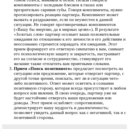
тоном голоса, мимикой и позой. Нельзя говорить
комплименты с холодным блеском в глазах или
презрительно скривив губы. Говоря комплименты, нужно
прогнозировать реакцию партнера. Комплимент может
вызвать и раздражение, если он неуместен в данной
ситуации. Не говорят противоречивых комплиментов
(«Вашу бы энергию, да в мирных целях»). В результате
«Золотых слов» партнер осознает ваши положительные
ожидания по отношению к его личности и его действиям и
неосознанно стремится оправдать эти ожидания. Этот
прием формирует его ответную симпатию к вам, снимает
его психологическую защиту и закрытость, настраивает
его на согласие и сотрудничество, стимулирует его
желание также отплатить вам приятными словами.
Прием «Поиск позитивного»
предлагает посмотреть на
ситуацию или предложение, которые отвергает партнер, с
другой точки зрения, поискать, нет ли в ситуации чего-
либо позитивного. Ответ может осветить в сознании
позитивную сторону, которая всегда присутствует в любом
вопросе или явлении. В свою очередь, партнер уже не
будет настойчиво отвергать ваши предложения или
доводы. Этот прием ослабляет: сопротивление,
демонстрирует вашу мудрость и диалектичность;
позволяет увидеть данный вопрос как с негативной, так и с
позитивной стороны.