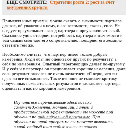
ЕЩЕ СМОТРИТЕ:
Стратегии роста 2: рост за счет
внутренних средств
Применяя иные приемы, можно сказать о значимости партнера
для вас, об уважении к нему, о его весомости, связях, силе. Не
следует преуменьшать вклад партнера и преувеличивать свой.
Сказанное удовлетворяет потребность партнера в значимости и
тем самым смягчает его сопротивление, поощряет его желание
ответить тем же.
Необходимо считать, что партнер имеет только добрые
намерения. Люди обычно оценивают других по результату, а
себя по намерениям. Опытный переговорщик делает по-другому.
И у себя и у партнера он предполагает хорошие намерения, даже
если результат оказался не очень желателен: «Я верю, что вы
сделали все возможное». Такое отношение смягчает критику
полученных нежелательных результатов и заставляет партнера
оценивать и вас по хорошим намерениям.
Изучить все перечисленные здесь навыки
самоменеджмента, мотивации, личной и
профессиональной эффективности вы можете при
обучении по
индивидуальной программе
. При
обучении по этой программе вы можете включить
в свой учебный план
любые курсы из нашего