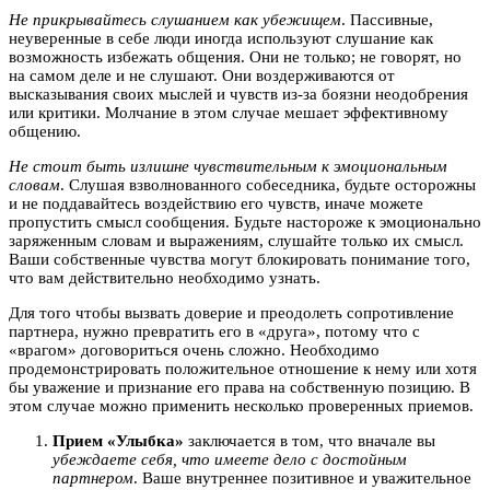
Не прикрывайтесь слушанием как убежищем
. Пассивные,
неуверенные в себе люди иногда используют слушание как
возможность избежать общения. Они не только; не говорят, но
на самом деле и не слушают. Они воздерживаются от
высказывания своих мыслей и чувств из-за боязни неодобрения
или критики. Молчание в этом случае мешает эффективному
общению.
Не стоит быть излишне чувствительным к эмоциональным
словам
. Слушая взволнованного собеседника, будьте осторожны
и не поддавайтесь воздействию его чувств, иначе можете
пропустить смысл сообщения. Будьте настороже к эмоционально
заряженным словам и выражениям, слушайте только их смысл.
Ваши собственные чувства могут блокировать понимание того,
что вам действительно необходимо узнать.
Для того чтобы вызвать доверие и преодолеть сопротивление
партнера, нужно превратить его в «друга», потому что с
«врагом» договориться очень сложно. Необходимо
продемонстрировать положительное отношение к нему или хотя
бы уважение и признание его права на собственную позицию. В
этом случае можно применить несколько проверенных приемов.
Прием «Улыбка»
заключается в том, что вначале вы
убеждаете себя, что имеете дело с достойным
партнером
. Ваше внутреннее позитивное и уважительное