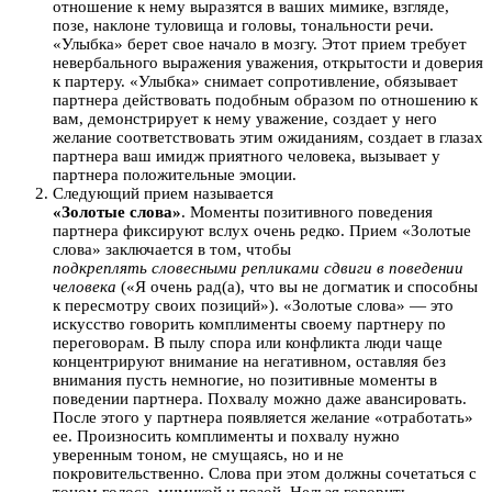
отношение к нему выразятся в ваших мимике, взгляде,
позе, наклоне туловища и головы, тональности речи.
«Улыбка» берет свое начало в мозгу. Этот прием требует
невербального выражения уважения, открытости и доверия
к партеру. «Улыбка» снимает сопротивление, обязывает
партнера действовать подобным образом по отношению к
вам, демонстрирует к нему уважение, создает у него
желание соответствовать этим ожиданиям, создает в глазах
партнера ваш имидж приятного человека, вызывает у
партнера положительные эмоции.
Следующий прием называется
«Золотые слова»
. Моменты позитивного поведения
партнера фиксируют вслух очень редко. Прием «Золотые
слова» заключается в том, чтобы
подкреплять словесными репликами сдвиги в поведении
человека
(«Я очень рад(а), что вы не догматик и способны
к пересмотру своих позиций»). «Золотые слова» — это
искусство говорить комплименты своему партнеру по
переговорам. В пылу спора или конфликта люди чаще
концентрируют внимание на негативном, оставляя без
внимания пусть немногие, но позитивные моменты в
поведении партнера. Похвалу можно даже авансировать.
После этого у партнера появляется желание «отработать»
ее. Произносить комплименты и похвалу нужно
уверенным тоном, не смущаясь, но и не
покровительственно. Слова при этом должны сочетаться с