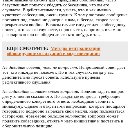
Такое заявление служит для оправдания собственных часто
безуспешных попыток убедить собеседника, что вы его
слушаете. В действительности, узнать, что и как именно
чувствует собеседник, очень трудно. К тому же такое сообщение
поставит под сомнение доверие к вам, и беседа, скорее всего,
прекратиться вообще. В таком случае следует дать собеседнику
понять, что вы его слушаете, спросив его, например, в чем он
разочарован или не обидел ли его кто-нибудь и т.п.
ЕЩЕ СМОТРИТЕ:
Методы нейтрализации
«блокирующих» ситуаций в ходе совещания
Не давайте совета, пока не попросят
. Непрошеный совет дает
тот, кто никогда не поможет. Но в тех случаях, когда у вас
действительно просят совета, используйте приемы
рефлективного слушания.
Не задавайте слишком много вопросов
. Полезно задать вопрос
для уточнения сказанного. Но
закрытые вопросы
, требующие
определенного конкретного ответа, необходимо сводить к
минимуму. Однако и открытыми вопросами, которые поощряют
говорящего подробно выражать свои мысли, надо пользоваться
осторожно. Чрезмерно большое количество вопросов может
подавить собеседника, отнять у него инициативу и поставить в
оборонительную позицию.