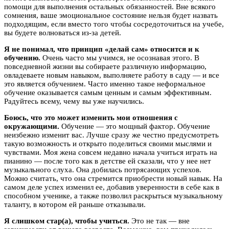
помощи для выполнения остальных обязанностей. Вне всякого
сомнения, ваше эмоциональное состояние нельзя будет назвать
подходящим, если вместо того чтобы сосредоточиться на учебе,
вы будете волноваться из-за детей.
Я не понимал, что принцип «делай сам» относится и к
обучению.
Очень часто мы учимся, не осознавая этого. В
повседневной жизни вы собираете различную информацию,
овладеваете новым навыком, выполняете работу в саду — и все
это является обучением. Часто именно такое неформальное
обучение оказывается самым ценным и самым эффективным.
Радуйтесь всему, чему вы уже научились.
Боюсь, что это может изменить мои отношения с
окружающими.
Обучение — это мощный фактор. Обучение
неизбежно изменит вас. Лучше сразу же честно предусмотреть
такую возможность и открыто поделиться своими мыслями и
чувствами. Моя жена совсем недавно начала учиться играть на
пианино — после того как в детстве ей сказали, что у нее нет
музыкального слуха. Она добилась потрясающих успехов.
Можно считать, что она стремится приобрести новый навык. На
самом деле успех изменил ее, добавив уверенности в себе как в
способном ученике, а также позволил раскрыться музыкальному
таланту, в котором ей раньше отказывали.
Я слишком стар(а), чтобы учиться.
Это не так — вне