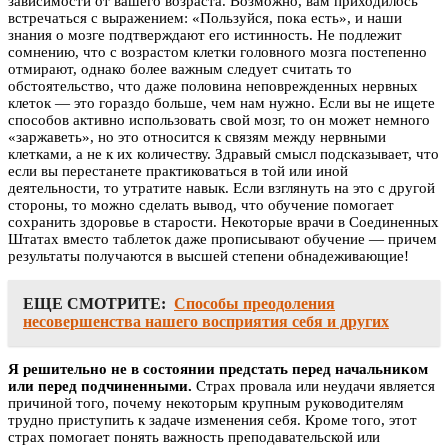
зависимости от вашего возраста. Возможно, вам приходилось
встречаться с выражением: «Пользуйся, пока есть», и наши
знания о мозге подтверждают его истинность. Не подлежит
сомнению, что с возрастом клетки головного мозга постепенно
отмирают, однако более важным следует считать то
обстоятельство, что даже половина неповрежденных нервных
клеток — это гораздо больше, чем нам нужно. Если вы не ищете
способов активно использовать свой мозг, то он может немного
«заржаветь», но это относится к связям между нервными
клетками, а не к их количеству. Здравый смысл подсказывает, что
если вы перестанете практиковаться в той или иной
деятельности, то утратите навык. Если взглянуть на это с другой
стороны, то можно сделать вывод, что обучение помогает
сохранить здоровье в старости. Некоторые врачи в Соединенных
Штатах вместо таблеток даже прописывают обучение — причем
результаты получаются в высшей степени обнадеживающие!
ЕЩЕ СМОТРИТЕ:
Способы преодоления
несовершенства нашего восприятия себя и других
Я решительно не в состоянии предстать перед начальником
или перед подчиненными.
Страх провала или неудачи является
причиной того, почему некоторым крупным руководителям
трудно приступить к задаче изменения себя. Кроме того, этот
страх помогает понять важность преподавательской или