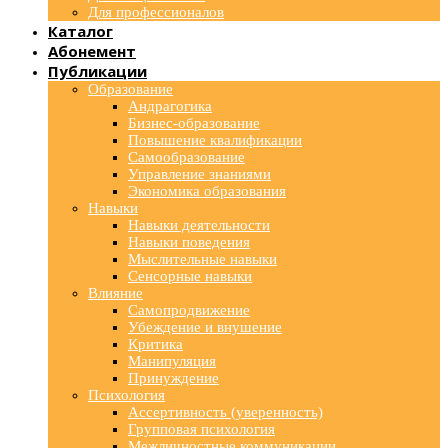
Для профессионалов
Каталог
Абонемент
Публикации
Образование
Андрагогика
Бизнес-образование
Повышение квалификации
Самообразование
Управление знаниями
Экономика образования
Навыки
Навыки деятельности
Навыки поведения
Мыслительные навыки
Сенсорные навыки
Влияние
Самопродвижение
Убеждение и внушение
Критика
Манипуляция
Принуждение
Психология
Ассертивность (уверенность)
Групповая психология
Межличностные коммуникации