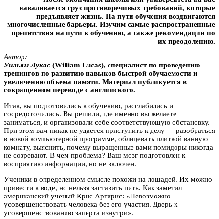
наваливается груз противоречивых требований, которые
предъявляет жизнь. На пути обучения воздвигаются
многочисленные барьеры. Изучим самые распространенные
препятствия на пути к обучению, а также рекомендации по
их преодолению.
Автор:
Уильям Лукас
(William Lucas), специалист по проведению
тренингов по развитию навыков быстрой обучаемости и
увеличению объема памяти. Материал публикуется в
сокращенном переводе с английского.
Итак, вы подготовились к обучению, расслабились и
сосредоточились. Вы решили, где именно вы желаете
заниматься, и организовали себе соответствующую обстановку.
При этом вам никак не удается приступить к делу — разобраться
в новой компьютерной программе, облицевать плиткой ванную
комнату, выяснить, почему выращенные вами помидоры никогда
не созревают. В чем проблема? Ваш мозг подготовлен к
восприятию информации, но не включен.
Ученики в определенном смысле похожи на лошадей. Их можно
привести к воде, но нельзя заставить пить. Как заметил
американский ученый Крис Аргирис: «Невозможно
усовершенствовать человека без его участия. Дверь к
усовершенствованию заперта изнутри».