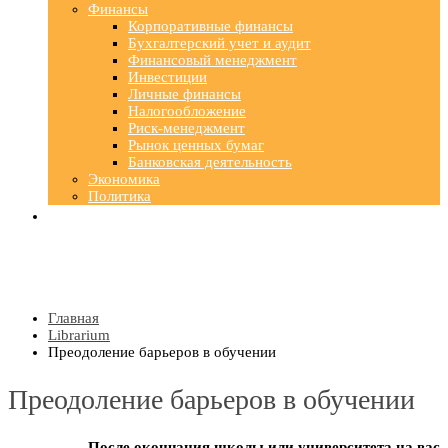
Финансы
Корпоративные финансы
Бухгалтерский учет и аудит
Финансовый менеджмент
Инвестиции
Личные финансы
Налогообложение
Риск-менеджмент
Рынок ценных бумаг
Банковская деятельность
Экономика
Политика
Главная
Librarium
Преодоление барьеров в обучении
Преодоление барьеров в обучении
После окончания школы или университета на вас