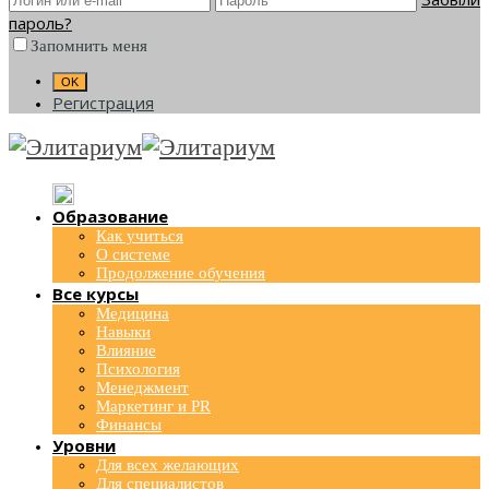
пароль?
Запомнить меня
Регистрация
Образование
Как учиться
О системе
Продолжение обучения
Все курсы
Медицина
Навыки
Влияние
Психология
Менеджмент
Маркетинг и PR
Финансы
Уровни
Для всех желающих
Для специалистов