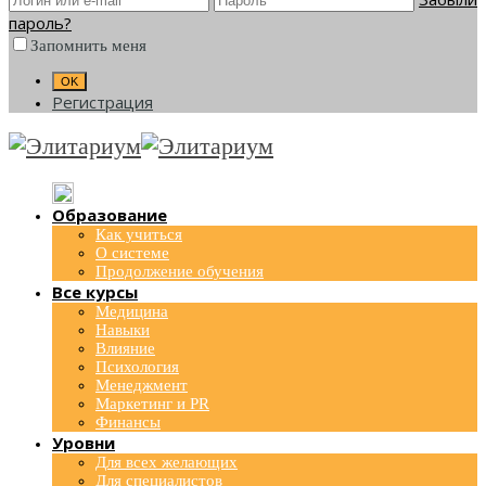
пароль?
Запомнить меня
Регистрация
Образование
Как учиться
О системе
Продолжение обучения
Все курсы
Медицина
Навыки
Влияние
Психология
Менеджмент
Маркетинг и PR
Финансы
Уровни
Для всех желающих
Для специалистов