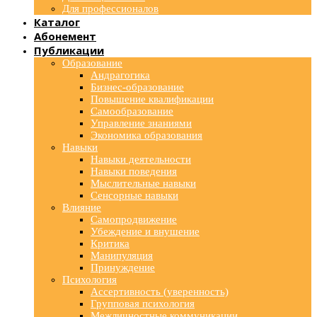
Для профессионалов
Каталог
Абонемент
Публикации
Образование
Андрагогика
Бизнес-образование
Повышение квалификации
Самообразование
Управление знаниями
Экономика образования
Навыки
Навыки деятельности
Навыки поведения
Мыслительные навыки
Сенсорные навыки
Влияние
Самопродвижение
Убеждение и внушение
Критика
Манипуляция
Принуждение
Психология
Ассертивность (уверенность)
Групповая психология
Межличностные коммуникации