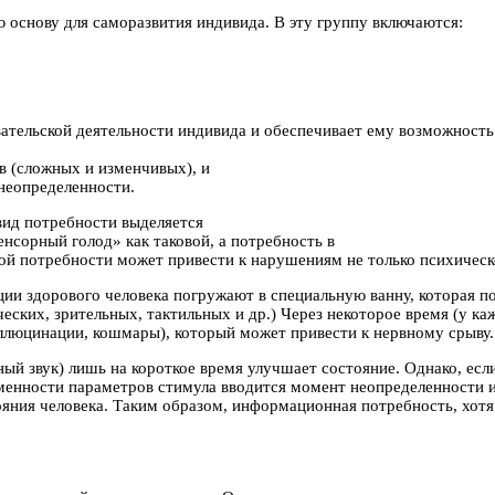
 основу для саморазвития индивида. В эту группу включаются:
ательской деятельности индивида и обеспечивает ему возможност
в (сложных и изменчивых), и
 неопределенности.
вид потребности выделяется
сенсорный голод» как таковой, а потребность в
й потребности может привести к нарушениям не только психическог
ции здорового человека погружают в специальную ванну, которая п
ских, зрительных, тактильных и др.) Через некоторое время (у к
ллюцинации, кошмары), который может привести к нервному срыву.
й звук) лишь на короткое время улучшает состояние. Однако, если
менности параметров стимула вводится момент неопределенности 
ния человека. Таким образом, информационная потребность, хотя 