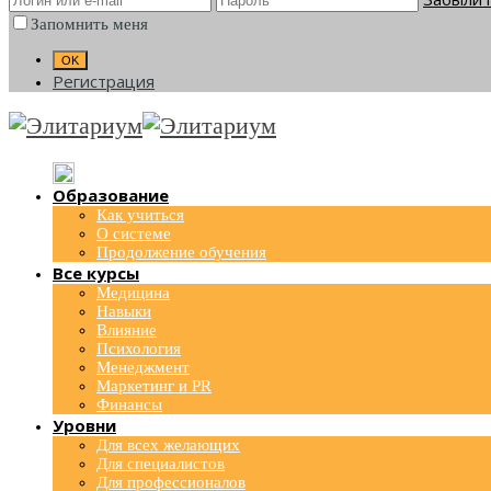
Запомнить меня
Регистрация
Образование
Как учиться
О системе
Продолжение обучения
Все курсы
Медицина
Навыки
Влияние
Психология
Менеджмент
Маркетинг и PR
Финансы
Уровни
Для всех желающих
Для специалистов
Для профессионалов