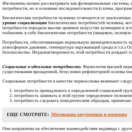
Инстинкты
можно рассматривать как функциональные системы, в
потребности, но и основные последовательности (схемы, програм
Биологические потребности человека отличаются от аналогичных 
уровне социализации
биологических потребностей человека, ко
потребности породила высоко ценимое искусство кулинарии и эст
подавлять
в себе биологические потребности (пищевую, половую и
Потребности, обеспечивающие нормальную жизнедеятельность орг
атмосферное давление, температура окружающей среды и т.п.) Ос
безопасности
. Неудовлетворенность этой потребности рождает та
Социальные и идеальные потребности
.
Физиология высшей нервн
существовании врожденной, безусловно рефлекторной основы пов
Социальные потребности в качестве первоосновы включают след
потребность принадлежать к определенной социальной груп
потребность занимать в этой группе определенное положен
потребность следовать поведенческим образцам, принятым 
ЕЩЕ СМОТРИТЕ:
Мотивация внутренняя и внешняя
Они направлены на обеспечение взаимодействия индивида с други