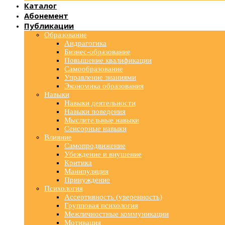
Каталог
Абонемент
Публикации
Образование
Андрагогика
Бизнес-образование
Повышение квалификации
Самообразование
Управление знаниями
Экономика образования
Навыки
Навыки деятельности
Навыки поведения
Мыслительные навыки
Сенсорные навыки
Влияние
Самопродвижение
Убеждение и внушение
Критика
Манипуляция
Принуждение
Психология
Ассертивность (уверенность)
Групповая психология
Межличностные коммуникации
Мотивация