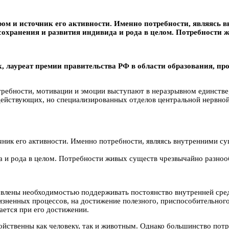
ом и источник его активности. Именно потребности, являясь 
сохранения и развития индивида и рода в целом. Потребности
, лауреат премии правительства РФ в области образования, пр
требности, мотивации и эмоции выступают в неразрывном единстве,
модействующих, но специализированных отделов центральной нервн
ник его активности. Именно потребности, являясь внутренними с
да и рода в целом. Потребности живых существ чрезвычайно разно
влены необходимостью поддерживать постоянство внутренней сред
ненных процессов, на достижение полезного, приспособительного 
ается при его достижении.
свойственны как человеку, так и животным. Однако большинство по