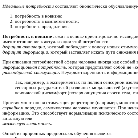
Идеальные потребности
составляют биологически обусловленную
потребность в новизне;
потребность в компетентности;
потребность преодоления.
Потребность в новизне
лежит в основе ориентировочно-исследов
имеют отношение к актуализации этой потребности:
дефицит активации
, который побуждает к поиску новых стимуло
дефицит информации
, который заставляет искать пути снижения
При описании потребностной сферы человека иногда как особый 
информационная потребность
, которая представляет собой не «
разнообразной стимуляции
. Неудовлетворенность информационно
Так, например, в экспериментах по полной сенсорной изоля
сенсорных раздражителей различных модальностей (акустиче
психический дискомфорт (потеря ощущения своего тела, га
Простая монотонная стимуляция рецепторов (например, монотонны
случайном
порядке, самочувствие человека улучшается. При неиз
информацию. Это способствует нормализации психического состоя
витальную или
жизненную значимость
.
Одной из природных предпосылок обучения является