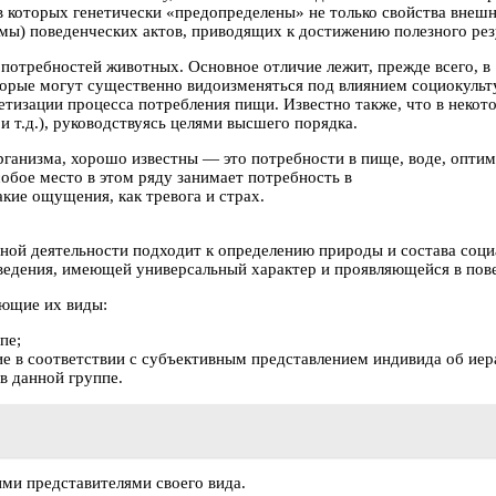
 которых генетически «предопределены» не только свойства внешн
мы) поведенческих актов, приводящих к достижению полезного рез
потребностей животных. Основное отличие лежит, прежде всего, в
торые могут существенно видоизменяться под влиянием социокульт
етизации процесса потребления пищи. Известно также, что в неко
 т.д.), руководствуясь целями высшего порядка.
анизма, хорошо известны — это потребности в пище, воде, оптима
обое место в этом ряду занимает потребность в
кие ощущения, как тревога и страх.
ой деятельности подходит к определению природы и состава социа
едения, имеющей универсальный характер и проявляющейся в пове
ующие их виды:
пе;
ие в соответствии с субъективным представлением индивида об иер
в данной группе.
ми представителями своего вида.