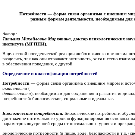
Потребности — форма связи организма с внешним мир
разным формам деятельности, необходимым для 
Автор:
Taтьянa Михайловна Mapютинa,
доктор психологических наук
института (МГППИ).
В целостной поведенческой реакции любого живого организма по
разделить, так как они отражают активность, хотя и тесно взаи
в обеспечении поведения, с другой.
Определение и классификация потребностей
Потребности
— форма связи организма с внешним миром и источ
активности
(
деятельности
), необходимым для сохранения и развития индиви
потребностей: биологические, социальные и идеальные.
Биологические потребности
.
Биологические потребности обусло
достижение оптимального уровня функционирования основных жиз
параметров внутренней среды от оптимального уровня и прекращ
Биологические потребности (в пище, воде, безопасности и т.д.) 