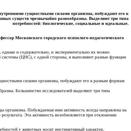
внутренними сущностными силами организма, побуждают его к
 живых существ чрезвычайно разнообразны. Выделяют три типа
потребностей: биологические, социальные и идеальные.
офессор Московского городского психолого-педагогического
 однако и содержательно, и экспериментально их можно
ой системы (ЦНС), с одной стороны, и выполняют разные функции
ущностными силами организма, побуждают его к разным формам
образны. Большинство исследователей выделяют три типа
ы организма. Побуждаемая ими активность всегда направлена на
результата. Эта активность возобновляется при отклонении
требностей у животных носит инстинктивный характер.