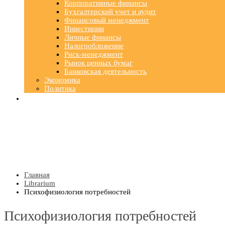
Корпоративные финансы
Бухгалтерский учет и аудит
Финансовый менеджмент
Инвестиции
Личные финансы
Налогообложение
Риск-менеджмент
Рынок ценных бумаг
Банковская деятельность
Экономика
Политика
Главная
Librarium
Психофизиология потребностей
Психофизиология потребностей