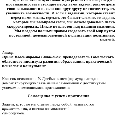
проанализировать стоящие перед вами задачи, рассмотреть
свои возможности и, если они друг другу не соответствуют,
увеличить возможности. И если с задачами, которые ставит
перед нами жизнь, сделать это бывает сложно, то задачи,
которые мы выбираем сами, мы можем довольно легко
скорректировать. Никто не властен над нашими мыслями.
Мы владеем полным правом создавать свой мир путем
постоянной, целенаправленной культивации позитивных
мыслей.
Автор:
Иpинa Влaдимиpoвнa Cтишeнoк,
преподаватель Гомельского
областного института развития образования; практический
психолог и консультант.
Классик психологии У. Джеймс вывел формулу, наглядно
демонстрирующую связь нашей самооценки с достигнутым
успехом и имеющимися притязаниями:
Самооценка = успех / притязания
Задачи, которые мы ставим перед собой, называются
притязаниями
, а оценка возможностей —
самооценкой
.