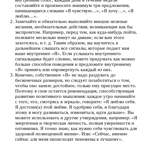
внутренний голос, каждый день в течение недели
составляйте и произносите минимум три предложения,
начинающиеся словами «Я чувствую…», «Я хочу…», «Я
люблю…».
Замечайте и обязательно выполняйте внешне нелепые
желания, необязательные действия, возникающие как бы
экспромтом. Например, перед тем, как куда-нибудь пойти,
полежите несколько минут на диване, если вам этого
захотелось, и т. д. Таким образом, вы научитесь в
дальнейшем слышать все сигналы, которые подает вам
ваше внутреннее «Я». Если услышать внутреннего
сигнальщика будет сложно, можете придумать как можно
больше способов поведения и предложите внутреннему
«Я» принять или опровергнуть каждый из них.
Конечно, собственное «Я» не надо раздувать до
бесконечных размеров, но следует позаботиться о том,
чтобы оно заняло достойное, только ему присущее место.
Поэтому в силе остается рекомендация, способствующая
развитию позитивного мышления: каждое утро начинайте
с того, что, смотрясь в зеркало, говорите: «Я люблю себя.
Я достоин(а) этой любви. Я одобряю себя, и благодаря
этому я могу развиваться, изменяться, идти дальше». Вы
можете использовать и другие утверждения, например: «Я
энергичная и творческая личность, полная уверенности и
оптимизма. Я точно знаю, как нужно себя чувствовать для
здоровой полноценной жизни». Или: «Сейчас, именно
сейчас для меня происходят перемены к лучшему».