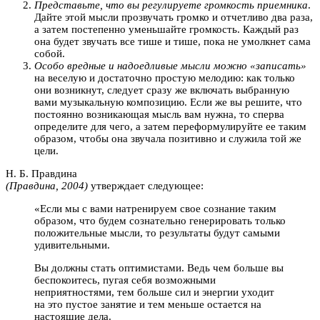
Представьте, что вы регулируете громкость приемника
.
Дайте этой мысли прозвучать громко и отчетливо два раза,
а затем постепенно уменьшайте громкость. Каждый раз
она будет звучать все тише и тише, пока не умолкнет сама
собой.
Особо вредные и надоедливые мысли можно «записать»
на веселую и достаточно простую мелодию: как только
они возникнут, следует сразу же включать выбранную
вами музыкальную композицию. Если же вы решите, что
постоянно возникающая мысль вам нужна, то сперва
определите для чего, а затем переформулируйте ее таким
образом, чтобы она звучала позитивно и служила той же
цели.
Н. Б. Правдина
(Правдина, 2004)
утверждает следующее:
«Если мы с вами натренируем свое сознание таким
образом, что будем сознательно генерировать только
положительные мысли, то результаты будут самыми
удивительными.
Вы должны стать оптимистами. Ведь чем больше вы
беспокоитесь, пугая себя возможными
неприятностями, тем больше сил и энергии уходит
на это пустое занятие и тем меньше остается на
настоящие дела.