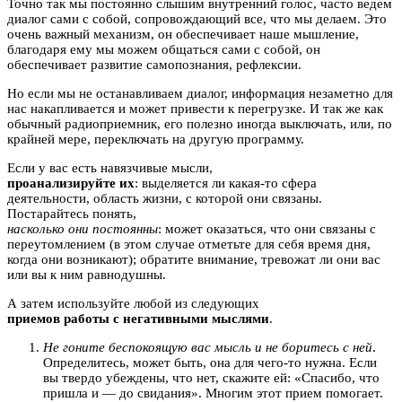
Точно так мы постоянно слышим внутренний голос, часто ведем
диалог сами с собой, сопровождающий все, что мы делаем. Это
очень важный механизм, он обеспечивает наше мышление,
благодаря ему мы можем общаться сами с собой, он
обеспечивает развитие самопознания, рефлексии.
Но если мы не останавливаем диалог, информация незаметно для
нас накапливается и может привести к перегрузке. И так же как
обычный радиоприемник, его полезно иногда выключать, или, по
крайней мере, переключать на другую программу.
Если у вас есть навязчивые мысли,
проанализируйте их
: выделяется ли какая-то сфера
деятельности, область жизни, с которой они связаны.
Постарайтесь понять,
насколько они постоянны
: может оказаться, что они связаны с
переутомлением (в этом случае отметьте для себя время дня,
когда они возникают); обратите внимание, тревожат ли они вас
или вы к ним равнодушны.
А затем используйте любой из следующих
приемов работы с негативными мыслями
.
Не гоните беспокоящую вас мысль и не боритесь с ней
.
Определитесь, может быть, она для чего-то нужна. Если
вы твердо убеждены, что нет, скажите ей: «Спасибо, что
пришла и — до свидания». Многим этот прием помогает.