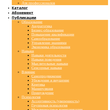
Для профессионалов
Каталог
Абонемент
Публикации
Образование
Андрагогика
Бизнес-образование
Повышение квалификации
Самообразование
Управление знаниями
Экономика образования
Навыки
Навыки деятельности
Навыки поведения
Мыслительные навыки
Сенсорные навыки
Влияние
Самопродвижение
Убеждение и внушение
Критика
Манипуляция
Принуждение
Психология
Ассертивность (уверенность)
Групповая психология
Межличностные коммуникации