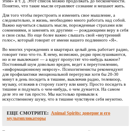
этим» и т. д. Этот список можно продолжать до бесконечности.
Понятно, что такие мысли отравляют сознание и мешают жить.
Для того чтобы перестроить и изменить свое мышление, а
следовательно, и жизнь, необходимо много работать над собой.
Важно научиться слышать мысли, порожденные страхами или
сомнениями, и заменять их другими — рождающими веру в себя
и свои силы. Но еще более важно слышать свой «внутренний
голос», который говорит от имени нашего подлинного «Я».
Во многих учреждениях и квартирах целый день работает радио,
говорит тихо что-то. К нему, возможно, редко прислушиваются,
но и не выключают — а вдруг пропустят что-нибудь важное?
Постоянный шум довольно вреден, ведет к переутомлению,
«информационному неврозу». Психогигиенисты рекомендуют
для профилактики эмоциональной перегрузки хотя бы 20-30
минут в день посидеть в тишине, выключив радио, телевизор,
музыку, отложив в сторону газету или книгу. Просто посидеть в
тишине и подумать о чем-нибудь, о чем думается. На самом
деле это не так просто. Мы настолько привыкли к
искусственному шуму, что в тишине чувствуем себя неуютно.
ЕЩЕ СМОТРИТЕ:
Animal Spirits: доверие и его
мультипликаторы