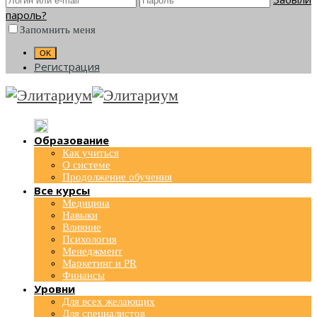
пароль?
Запомнить меня
Регистрация
Образование
Как учиться
О системе
Продолжение обучения
Все курсы
Медицина
Навыки
Влияние
Психология
Менеджмент
Маркетинг и PR
Финансы
Уровни
Для всех желающих
Для специалистов