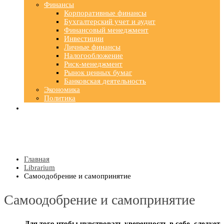
Финансы
Корпоративные финансы
Бухгалтерский учет и аудит
Финансовый менеджмент
Инвестиции
Личные финансы
Налогообложение
Риск-менеджмент
Рынок ценных бумаг
Банковская деятельность
Экономика
Политика
Главная
Librarium
Самоодобрение и самопринятие
Самоодобрение и самопринятие
Для того чтобы чувствовать уверенность в себе, следует