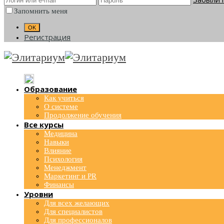
Запомнить меня
Регистрация
Образование
Как учиться
О системе
Продолжение обучения
Все курсы
Медицина
Навыки
Влияние
Психология
Менеджмент
Маркетинг и PR
Финансы
Уровни
Для всех желающих
Для специалистов
Для профессионалов