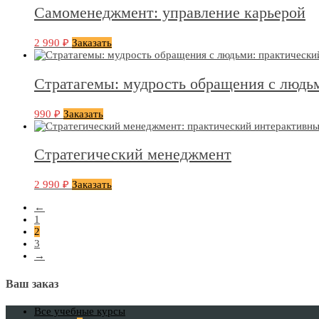
Самоменеджмент: управление карьерой
2 990
₽
Заказать
Стратагемы: мудрость обращения с людь
990
₽
Заказать
Стратегический менеджмент
2 990
₽
Заказать
←
1
2
3
→
Ваш заказ
Все учебные курсы