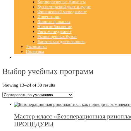
Корпоративные финансы
Бухгалтерский учет и аудит
Финансовый менеджмент
Инвестиции
Личные финансы
Налогообложение
Риск-менеджмент
Рынок ценных бумаг
Банковская деятельность
Экономика
Политика
Выбор учебных программ
Showing 13–24 of 33 results
Мастер-класс «Безоперационная ринопл
ПРОЦЕДУРЫ