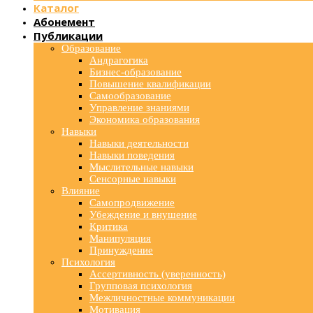
Каталог
Абонемент
Публикации
Образование
Андрагогика
Бизнес-образование
Повышение квалификации
Самообразование
Управление знаниями
Экономика образования
Навыки
Навыки деятельности
Навыки поведения
Мыслительные навыки
Сенсорные навыки
Влияние
Самопродвижение
Убеждение и внушение
Критика
Манипуляция
Принуждение
Психология
Ассертивность (уверенность)
Групповая психология
Межличностные коммуникации
Мотивация