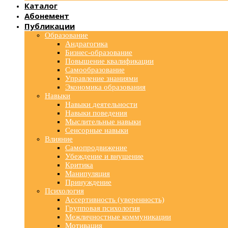
Каталог
Абонемент
Публикации
Образование
Андрагогика
Бизнес-образование
Повышение квалификации
Самообразование
Управление знаниями
Экономика образования
Навыки
Навыки деятельности
Навыки поведения
Мыслительные навыки
Сенсорные навыки
Влияние
Самопродвижение
Убеждение и внушение
Критика
Манипуляция
Принуждение
Психология
Ассертивность (уверенность)
Групповая психология
Межличностные коммуникации
Мотивация