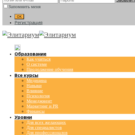
Запомнить меня
Регистрация
Образование
Как учиться
О системе
Продолжение обучения
Все курсы
Медицина
Навыки
Влияние
Психология
Менеджмент
Маркетинг и PR
Финансы
Уровни
Для всех желающих
Для специалистов
Для профессионалов