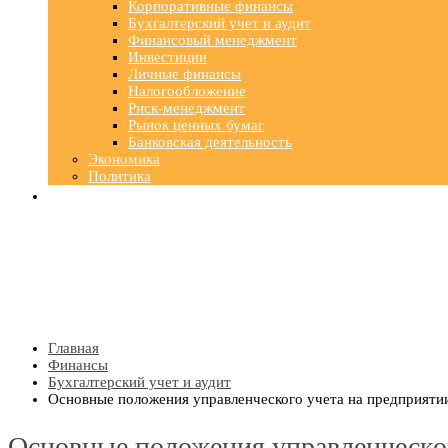
Корпоративные финансы
Бухгалтерский учет и аудит
Финансовый менеджмент
Инвестиции
Личные финансы
Налогообложение
Риск-менеджмент
Рынок ценных бумаг
Банковская деятельность
Экономика
Политика
Главная
Финансы
Бухгалтерский учет и аудит
Основные положения управленческого учета на предприяти
Основные положения управленческог