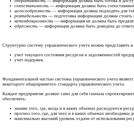
оперативность
— информация должна быть готова и доступн
сопоставимость
— информация должна быть сопоставимой 
целесообразность
— информация должна подходить для той 
рентабельность
— подготовка информации должна стоить м
нетенденциозность
— информация не должна быть предвзя
адресность
— информация должна быть доведена до ответст
Структурно систему управленческого учета можно представить в
учет текущего состояния ресурсов и задолженностей предп
учет издержек.
Фундаментальной частью системы управленческого учета являет
некоторого общепринятого стандарта управленческого учета.
Каждое предприятие должно само для себя сначала спроектироват
обеспечить:
знание того, где, когда и в каких объемах расходуются рес
прогноз того, где, для чего и в каких объемах необходимы
максимально высокий уровень отдачи от использования рес