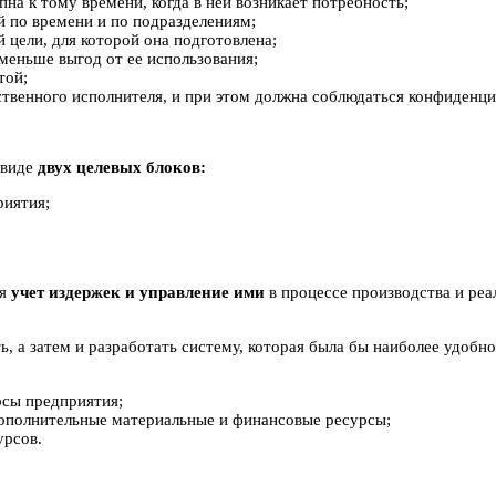
а к тому времени, когда в ней возникает потребность;
по времени и по подразделениям;
цели, для которой она подготовлена;
еньше выгод от ее использования;
той;
венного исполнителя, и при этом должна соблюдаться конфиденци
 виде
двух целевых блоков:
риятия;
ся
учет издержек и управление ими
в процессе производства и реа
ь, а затем и разработать систему, которая была бы наиболее удоб
урсы предприятия;
 дополнительные материальные и финансовые ресурсы;
урсов.