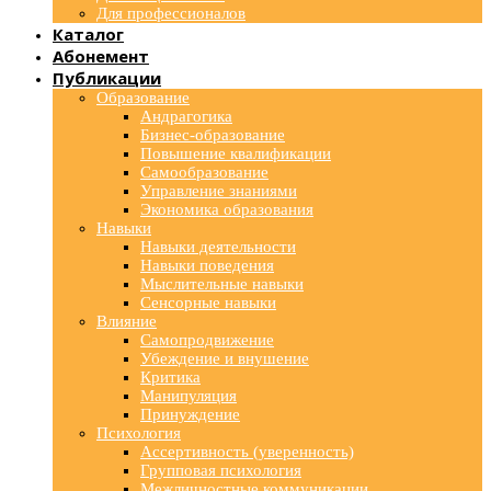
Для профессионалов
Каталог
Абонемент
Публикации
Образование
Андрагогика
Бизнес-образование
Повышение квалификации
Самообразование
Управление знаниями
Экономика образования
Навыки
Навыки деятельности
Навыки поведения
Мыслительные навыки
Сенсорные навыки
Влияние
Самопродвижение
Убеждение и внушение
Критика
Манипуляция
Принуждение
Психология
Ассертивность (уверенность)
Групповая психология
Межличностные коммуникации