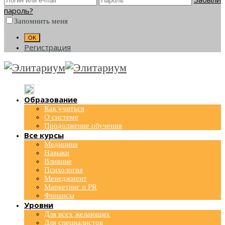
пароль?
Запомнить меня
Регистрация
Образование
Как учиться
О системе
Продолжение обучения
Все курсы
Медицина
Навыки
Влияние
Психология
Менеджмент
Маркетинг и PR
Финансы
Уровни
Для всех желающих
Для специалистов