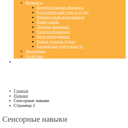
Финансы
Корпоративные финансы
Бухгалтерский учет и аудит
Финансовый менеджмент
Инвестиции
Личные финансы
Налогообложение
Риск-менеджмент
Рынок ценных бумаг
Банковская деятельность
Экономика
Политика
Главная
Навыки
Сенсорные навыки
Страница 2
Сенсорные навыки